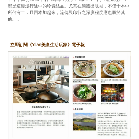
都是這漫漫行途中的珍貴結晶。尤其在簡體出版裡，不僅十本中
所佔有二，且兩本加起來，流傳與印行之深廣程度應也勝於其
他……
立即訂閱《Yilan美食生活玩家》電子報