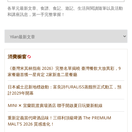
各單元最新文章、食譜、食記、遊記、生活與閱讀隨筆以及活動
和講座訊息，第一手完整掌握！
消費櫥窗
《臺灣米其林指南 2026》完整名單揭曉 臺灣餐飲大放異彩，9
家餐廳首獲一星肯定 2家新進二星餐廳
日本威士忌新地標啟動：富良詩FURALISS蒸餾所正式動工，預
計2029年開幕
MINI ✕ 宜蘭凱渡廣場酒店 聯手開啟夏日玩樂新航線
重新定義當代啤酒品味！三得利頂級啤酒 The PREMIUM
MALT’S 2026 質感進化！