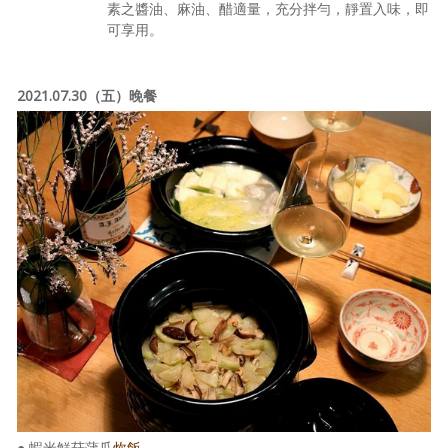
素之醬油、麻油、醋適量，充分拌勻，靜置入味，即
可享用。
2021.07.30（五）晚餐
● 蝦米鮮菇蒲瓜
炊飯