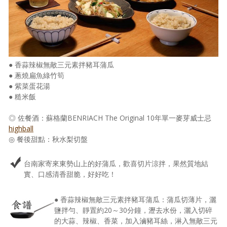
● 香蒜辣椒無敵三元素拌豬耳蒲瓜
● 蔥燒扁魚綠竹筍
● 紫菜蛋花湯
● 糙米飯
◎ 佐餐酒：蘇格蘭BENRIACH The Original 10年單一麥芽威士忌
highball
◎ 餐後甜點：秋水梨切盤
台南家寄來東勢山上的好蒲瓜，歡喜切片涼拌，果然質地結
實、口感清香甜脆，好好吃！
● 香蒜辣椒無敵三元素拌豬耳蒲瓜：蒲瓜切薄片，灑
鹽拌勻、靜置約20～30分鐘，瀝去水份，灑入切碎
的大蒜、辣椒、香菜，加入滷豬耳絲，淋入無敵三元