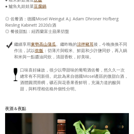
● 鱸魚丸娃娃菜
豆腐鍋
◎ 佐餐酒：德國Mosel Weingut A.J. Adam Dhroner Hofberg
Riesling Kabinett 2020白酒
◎ 餐後甜點：紐西蘭富士蘋果切盤
繼續享用
東勢高山蒲瓜
。繼昨晚的
涼拌豬耳
後，今晚換換不同
作法，試以
炊飯
：切薄片與蝦米、鮮菇和少許鹽同炒，再入鍋
和米與一點醬油同炊，清甜香軟，好美味。
口味喜好緣故，很少以帶甜味的葡萄酒佐餐，然久久一次
總常有不同新得。此款為來自德國Mosel產區的微甜白酒，
酒體圓潤滑稠，礦石與花香果香鮮明，充滿力道的酸與
甜，與料理相佐格外個性分明。
夜酒＆夜點