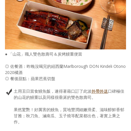
● 「山花」職人雙色散壽司＆炭烤鰻重便當
◎ 佐餐酒：昨晚沒喝完的紐西蘭Marlborough DON Kindeli Otono
2020橘酒
◎ 餐後甜點：蘋果芭蕉切盤
土用丑日當食鰻魚飯，遂得著藉口訂了此波
外帶外送
口碑極佳
的山花的鰻重以及同樣很垂涎的雙色散壽司。
果然驚艷！好厲害的鰻魚，質地豐潤細嫩滑柔、滋味醇鮮香郁
甘雅；秋刀魚、滷南瓜、玉子燒等配菜都出色，著實上乘之
作。