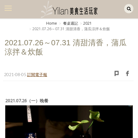
Yilan作品區
美食集
Home
餐桌週記
2021
2021.07.26～07.31 清甜清香，蒲瓜涼拌＆炊飯
美飲集
2021.07.26～07.31 清甜清香，蒲瓜
廚房集
涼拌＆炊飯
旅遊集
旅遊美食集
2021-08-05
訂閱電子報
生活風
書房集
2021.07.26（一）晚餐
日記簿
餐桌週記
享樂隨手拍