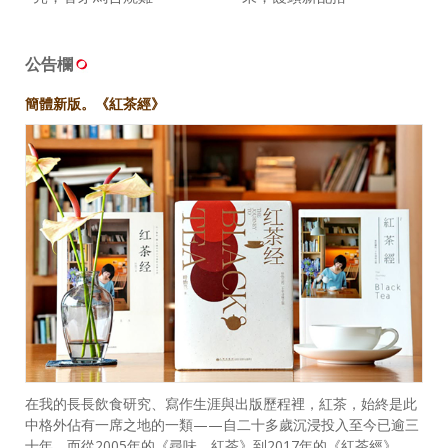
公告欄
簡體新版。《紅茶經》
在我的長長飲食研究、寫作生涯與出版歷程裡，紅茶，始終是此
中格外佔有一席之地的一類——自二十多歲沉浸投入至今已逾三
十年，而從2005年的《尋味．紅茶》到2017年的《紅茶經》，