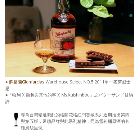
●
蘇格蘭Glenfarclas
Warehouse Select NO.5 2011單一麥芽威士
忌
●「哈利 X 麵包與其他的事 X Ms.kuishinbou」之バターサンド甘納
許
專為台灣精選調配的格蘭花格紅門窖藏系列近期推出第四
與第五版，延續品牌與此系列精神，同為雪莉桶原酒的各
種風貌呈現。