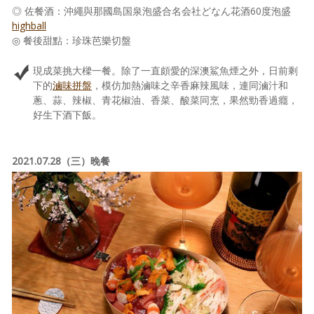
◎ 佐餐酒：沖繩與那國島国泉泡盛合名会社どなん花酒60度泡盛
highball
◎ 餐後甜點：珍珠芭樂切盤
現成菜挑大樑一餐。除了一直頗愛的深澳鯊魚煙之外，日前剩
下的
滷味拼盤
，模仿加熱滷味之辛香麻辣風味，連同滷汁和
蔥、蒜、辣椒、青花椒油、香菜、酸菜同烹，果然勁香過癮，
好生下酒下飯。
2021.07.28（三）晚餐