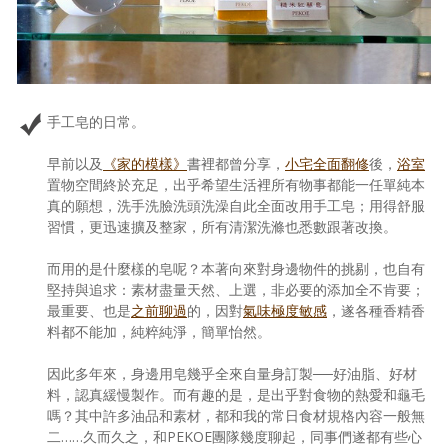
手工皂的日常。
早前以及
《家的模樣》
書裡都曾分享，
小宅全面翻修
後，
浴室
置物空間終於充足，出乎希望生活裡所有物事都能一任單純本
真的願想，洗手洗臉洗頭洗澡自此全面改用手工皂；用得舒服
習慣，更迅速擴及整家，所有清潔洗滌也悉數跟著改換。
而用的是什麼樣的皂呢？本著向來對身邊物件的挑剔，也自有
堅持與追求：素材盡量天然、上選，非必要的添加全不肯要；
最重要、也是
之前聊過
的，因對
氣味極度敏感
，遂各種香精香
料都不能加，純粹純淨，簡單怡然。
因此多年來，身邊用皂幾乎全來自量身訂製──好油脂、好材
料，認真緩慢製作。而有趣的是，是出乎對食物的熱愛和龜毛
嗎？其中許多油品和素材，都和我的常日食材規格內容一般無
二……久而久之，和PEKOE團隊幾度聊起，同事們遂都有些心