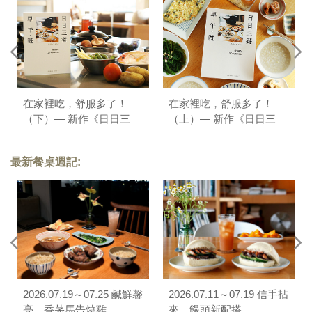
在家裡吃，舒服多了！
在家裡吃，舒服多了！
（下）— 新作《日日三
（上）— 新作《日日三
餐，早 ‧ 午 ‧ 晚》序
餐，早 ‧ 午 ‧ 晚》序
最新餐桌週記:
2026.07.19～07.25 鹹鮮馨
2026.07.11～07.19 信手拈
亮，香茅馬告燒雞
來，饅頭新配搭