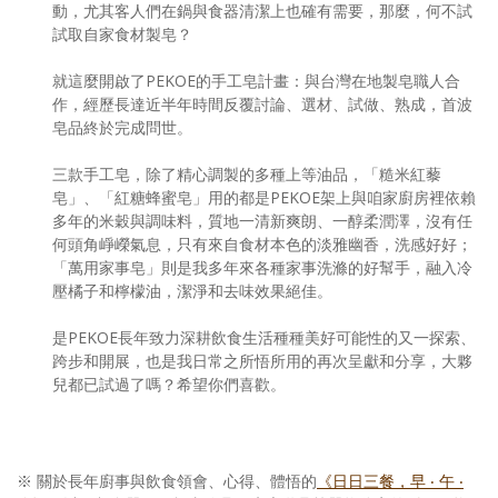
動，尤其客人們在鍋與食器清潔上也確有需要，那麼，何不試
試取自家食材製皂？
就這麼開啟了PEKOE的手工皂計畫：與台灣在地製皂職人合
作，經歷長達近半年時間反覆討論、選材、試做、熟成，首波
皂品終於完成問世。
三款手工皂，除了精心調製的多種上等油品，「糙米紅藜
皂」、「紅糖蜂蜜皂」用的都是PEKOE架上與咱家廚房裡依賴
多年的米穀與調味料，質地一清新爽朗、一醇柔潤澤，沒有任
何頭角崢嶸氣息，只有來自食材本色的淡雅幽香，洗感好好；
「萬用家事皂」則是我多年來各種家事洗滌的好幫手，融入冷
壓橘子和檸檬油，潔淨和去味效果絕佳。
是PEKOE長年致力深耕飲食生活種種美好可能性的又一探索、
跨步和開展，也是我日常之所悟所用的再次呈獻和分享，大夥
兒都已試過了嗎？希望你們喜歡。
※ 關於長年廚事與飲食領會、心得、體悟的
《日日三餐，早 ‧ 午 ‧