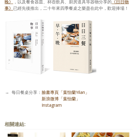
晚》
，以及餐食器皿、杯壺飲具、廚房道具等器物分享的
《日日物
事》
已經先後推出，二十年來四季餐桌之樂盡在此中，歡迎捧場！
→
每日餐桌分享：
臉書專頁「葉怡蘭Yilan」
每日餐桌分享：
新浪微博「葉怡蘭」
每日餐桌分享：
Instagram
相關連結: