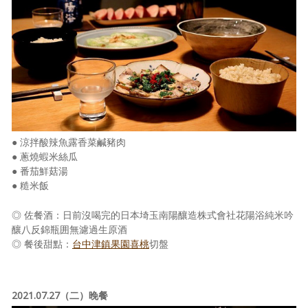
照相簿
影音區
創意出版服務
歷史區
關於Yilan
● 涼拌酸辣魚露香菜鹹豬肉
個人著作
● 蔥燒蝦米絲瓜
● 番茄鮮菇湯
活動實況記錄
● 糙米飯
媒體報導一覽
◎ 佐餐酒：日前沒喝完的日本埼玉南陽釀造株式會社花陽浴純米吟
釀八反錦瓶囲無濾過生原酒
合作與代言
◎ 餐後甜點：
台中津鎮果園喜桃
切盤
訂閱電子報
2021.07.27（二）晚餐