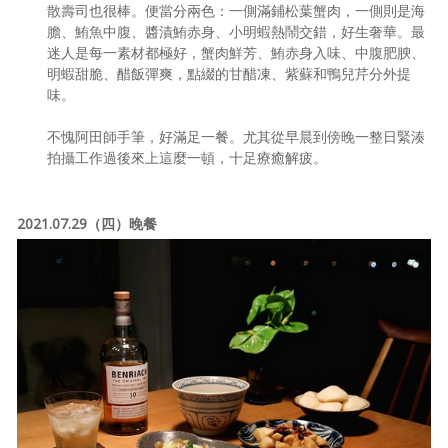
散壽司也很棒。便當分兩色：一側滿鋪松葉蟹肉，一側則是海
膽、鮪魚中腹、醬漬鮪赤身、小明蝦熱鬧交錯，好生奢華。最
迷人是每一素材都極好，蟹肉鮮芳、鮪赤身入味、中腹肥腴、
明蝦甜脆、醋飯彈爽，點綴的甘醋凍、紫蘇和鴨兒芹分外提
味。
不愧阿田師手筆，好滿足一餐。尤其從早晨到傍晚一整日緊湊
拍攝工作過後來上這麼一頓，十足療癒解疲。
2021.07.29（四）晚餐