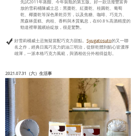
先試2011年蒸餾、今年裝瓶的第五版。好一款活潑豐富奔
放的雪莉桶陳威士忌：黑棗乾、紅棗乾、桂圓乾、葡萄
乾、椰棗乾等深色果乾芬芳，以及焦糖、咖啡、巧克力、
黑森林蛋糕、肉桂、香料與木質氣息，在60.8％高酒精度的
勁道裡華麗繽紛綻放，很是驚艷。
好雪莉桶威士忌無疑當配巧克力甜點。
Syugatosuto
的又一聯
名之作，經典日風巧克力奶油三明治，從餅乾體到餡心皆濃厚
雄渾，一派本格巧克力風範，與酒相佐分外相得益彰。
2021.07.31（六）生活事