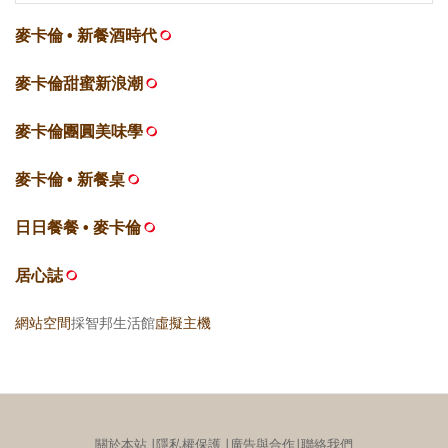
麥卡倫 • 新餐酒時代
麥卡倫甜蜜新浪潮
麥卡倫團圓美味學
麥卡倫 • 新餐桌
日日餐餐 • 麥卡倫
居心誌
網站空間
採智邦生活館
虛擬主機
關於本站
∣
隱私權保護
∣
廣告與合作
∣
聯絡我們