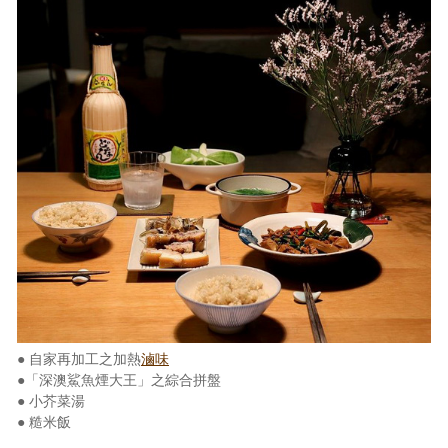
● 自家再加工之加熱
滷味
●「深澳鯊魚煙大王」之綜合拼盤
● 小芥菜湯
● 糙米飯