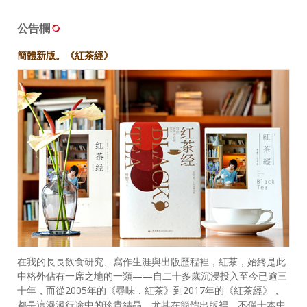
公告欄
簡體新版。《紅茶經》
在我的長長飲食研究、寫作生涯與出版歷程裡，紅茶，始終是此
中格外佔有一席之地的一類——自二十多歲沉浸投入至今已逾三
十年，而從2005年的《尋味．紅茶》到2017年的《紅茶經》，
都是這漫漫行途中的珍貴結晶。尤其在簡體出版裡，不僅十本中