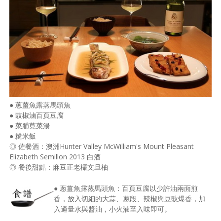
● 蔥薑魚露蒸馬頭魚
● 豉椒滷百頁豆腐
● 菜脯莧菜湯
● 糙米飯
◎ 佐餐酒：澳洲Hunter Valley McWilliam's Mount Pleasant
Elizabeth Semillon 2013 白酒
◎ 餐後甜點：麻豆正老欉文旦柚
● 蔥薑魚露蒸馬頭魚：百頁豆腐以少許油兩面煎
香，放入切細的大蒜、蔥段、辣椒與豆豉爆香，加
入適量水與醬油，小火滷至入味即可。