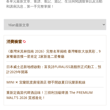
各單元最新文章、食譜、食記、遊記、生活與閱讀隨筆以及活動
和講座訊息，第一手完整掌握！
消費櫥窗
《臺灣米其林指南 2026》完整名單揭曉 臺灣餐飲大放異彩，9
家餐廳首獲一星肯定 2家新進二星餐廳
日本威士忌新地標啟動：富良詩FURALISS蒸餾所正式動工，預
計2029年開幕
MINI ✕ 宜蘭凱渡廣場酒店 聯手開啟夏日玩樂新航線
重新定義當代啤酒品味！三得利頂級啤酒 The PREMIUM
MALT’S 2026 質感進化！