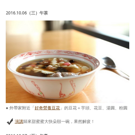
2016.10.06（三）午茶
● 外帶家附近「
好奇營養豆花
」的豆花＋芋頭、花豆、湯圓、粉圓
演講
歸來甜蜜蜜大快朵頤一碗，果然解疲！