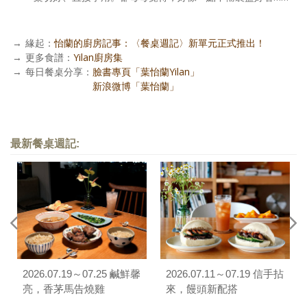
→
緣起：
怡蘭的廚房記事：〈餐桌週記〉新單元正式推出！
→
更多食譜：
Yilan廚房集
→
每日餐桌分享：
臉書專頁「葉怡蘭Yilan」
每日餐桌分享：
新浪微博「葉怡蘭」
最新餐桌週記:
2026.07.19～07.25 鹹鮮馨
2026.07.11～07.19 信手拈
亮，香茅馬告燒雞
來，饅頭新配搭