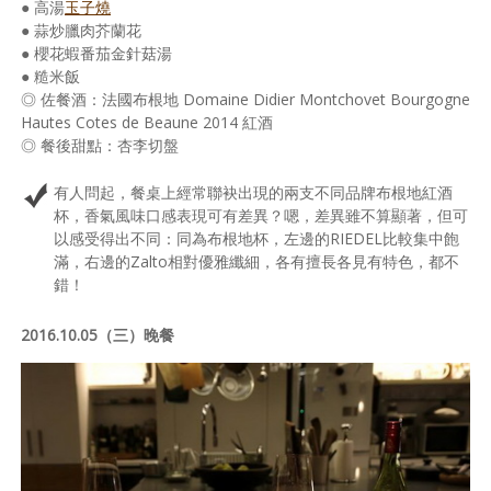
● 高湯
玉子燒
● 蒜炒臘肉芥蘭花
● 櫻花蝦番茄金針菇湯
● 糙米飯
◎ 佐餐酒：法國布根地 Domaine Didier Montchovet Bourgogne
Hautes Cotes de Beaune 2014 紅酒
◎ 餐後甜點：杏李切盤
有人問起，餐桌上經常聯袂出現的兩支不同品牌布根地紅酒
杯，香氣風味口感表現可有差異？嗯，差異雖不算顯著，但可
以感受得出不同：同為布根地杯，左邊的RIEDEL比較集中飽
滿，右邊的Zalto相對優雅纖細，各有擅長各見有特色，都不
錯！
2016.10.05（三）晚餐