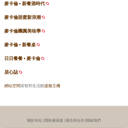
麥卡倫 • 新餐酒時代
麥卡倫甜蜜新浪潮
麥卡倫團圓美味學
麥卡倫 • 新餐桌
日日餐餐 • 麥卡倫
居心誌
網站空間
採智邦生活館
虛擬主機
關於本站
∣
隱私權保護
∣
廣告與合作
∣
聯絡我們