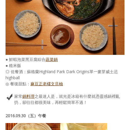
照相簿
影音區
創意出版服務
歷史區
關於Yilan
● 鮮蝦泡菜黑豆腐綜合
蔬菜鍋
● 糙米飯
個人著作
◎ 佐餐酒：蘇格蘭Highland Park Dark Origins單一麥芽威士忌
highball
活動實況記錄
◎ 餐後甜點：
麻豆正老欉文旦柚
媒體報導一覽
家常
鍋料理
之最迷人是，就光是冰箱有什麼就憑靈感鍋裡亂
合作與代言
扔，卻往往都很美味，再輕鬆簡單不過！
訂閱電子報
2016.09.30（五）午餐