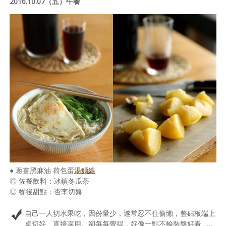
2016.10.07（五）午餐
● 蔥薑黑麻油 荷包蛋
湯麵線
◎ 佐餐飲料：冰鎮冬瓜茶
◎ 餐後甜點：杏李切盤
自己一人切水果吃，因份量少，遂常忍不住偷懶，整砧板端上
桌切好、直接享用。卻每每覺得，好像一點不輸裝盤好看……