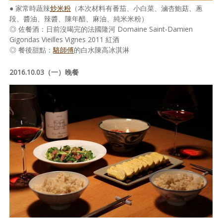
● 家常時蔬辣
炒米粉
（本次材料有番茄、小白菜、滷杏鮑菇、蔥
段、醬油、辣醬、陳年醋、麻油、純米米粉）
◎ 佐餐酒：日前沒喝完的法國隆河 Domaine Saint-Damien
Gigondas Vieilles Vignes 2011 紅酒
◎ 餐後甜點：
駱師傅
的白水陳高冰淇淋
2016.10.03（一）晚餐