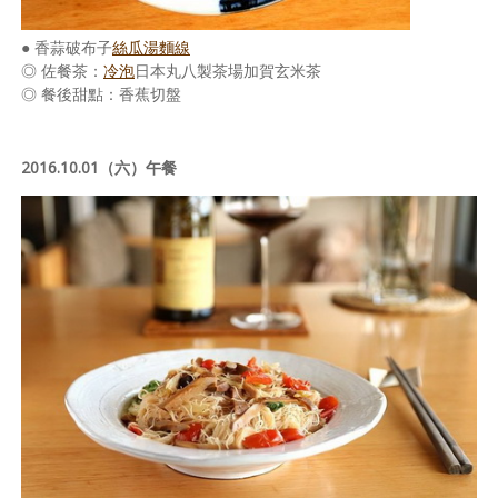
● 香蒜破布子
絲瓜湯麵線
◎ 佐餐茶：
冷泡
日本丸八製茶場加賀玄米茶
◎ 餐後甜點：香蕉切盤
2016.10.01（六）午餐