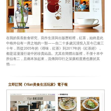
在我的長長飲食研究、寫作生涯與出版歷程裡，紅茶，始終是此
中格外佔有一席之地的一類——自二十多歲沉浸投入至今已逾三
十年，而從2005年的《尋味．紅茶》到2017年的《紅茶經》，
都是這漫漫行途中的珍貴結晶。尤其在簡體出版裡，不僅十本中
所佔有二，且兩本加起來，流傳與印行之深廣程度應也勝於其
他……
立即訂閱《Yilan美食生活玩家》電子報