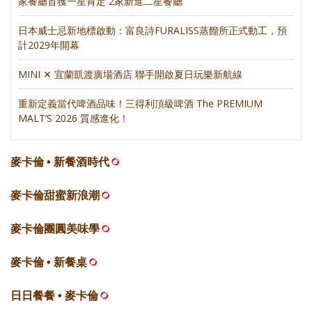
家餐廳首獲一星肯定 2家新進二星餐廳
日本威士忌新地標啟動：富良詩FURALISS蒸餾所正式動工，預
計2029年開幕
MINI ✕ 宜蘭凱渡廣場酒店 聯手開啟夏日玩樂新航線
重新定義當代啤酒品味！三得利頂級啤酒 The PREMIUM
MALT’S 2026 質感進化！
麥卡倫 • 新餐酒時代
麥卡倫甜蜜新浪潮
麥卡倫團圓美味學
麥卡倫 • 新餐桌
日日餐餐 • 麥卡倫