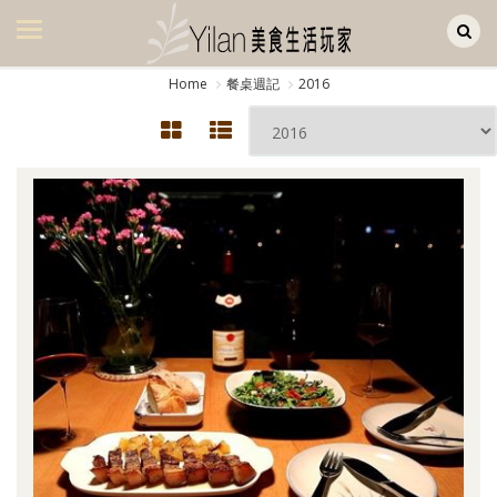
Yilan作品區
美食集
Home
餐桌週記
2016
美飲集
廚房集
旅遊集
旅遊美食集
生活風
書房集
日記簿
餐桌週記
享樂隨手拍