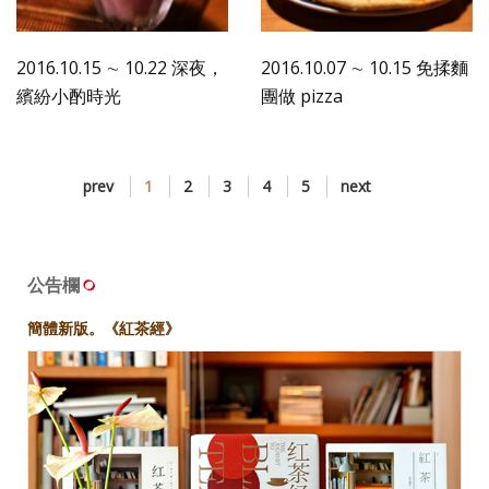
2016.10.15 ∼ 10.22 深夜，
2016.10.07 ∼ 10.15 免揉麵
繽紛小酌時光
團做 pizza
prev
1
2
3
4
5
next
公告欄
簡體新版。《紅茶經》