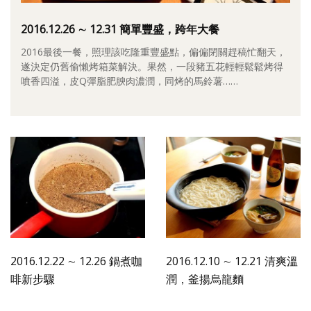
照相簿
2016.12.26 ∼ 12.31 簡單豐盛，跨年大餐
影音區
2016最後一餐，照理該吃隆重豐盛點，偏偏閉關趕稿忙翻天，
遂決定仍舊偷懶烤箱菜解決。果然，一段豬五花輕輕鬆鬆烤得
創意出版服務
噴香四溢，皮Q彈脂肥腴肉濃潤，同烤的馬鈴薯……
歷史區
關於Yilan
個人著作
活動實況記錄
媒體報導一覽
合作與代言
2016.12.22 ∼ 12.26 鍋煮咖
2016.12.10 ∼ 12.21 清爽溫
訂閱電子報
啡新步驟
潤，釜揚烏龍麵