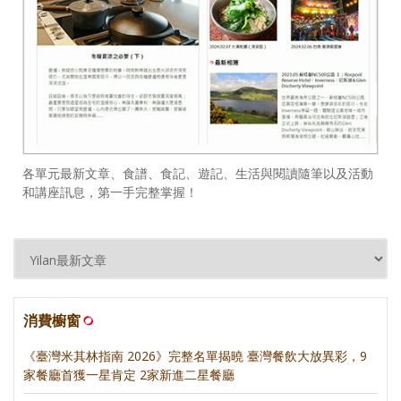
各單元最新文章、食譜、食記、遊記、生活與閱讀隨筆以及活動
和講座訊息，第一手完整掌握！
消費櫥窗
《臺灣米其林指南 2026》完整名單揭曉 臺灣餐飲大放異彩，9
家餐廳首獲一星肯定 2家新進二星餐廳