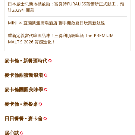
日本威士忌新地標啟動：富良詩FURALISS蒸餾所正式動工，預
計2029年開幕
MINI ✕ 宜蘭凱渡廣場酒店 聯手開啟夏日玩樂新航線
重新定義當代啤酒品味！三得利頂級啤酒 The PREMIUM
MALT’S 2026 質感進化！
麥卡倫 • 新餐酒時代
麥卡倫甜蜜新浪潮
麥卡倫團圓美味學
麥卡倫 • 新餐桌
日日餐餐 • 麥卡倫
居心誌