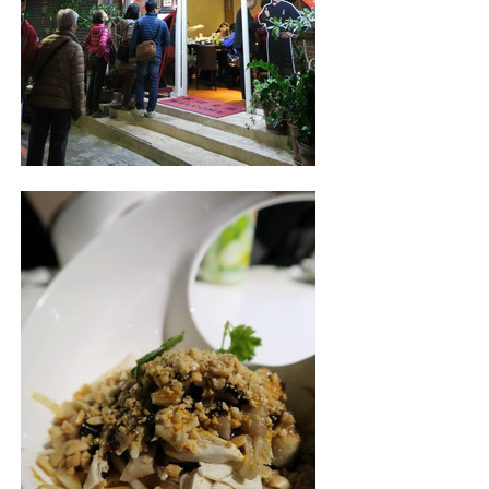
照相簿
影音區
創意出版服務
歷史區
關於Yilan
個人著作
活動實況記錄
媒體報導一覽
合作與代言
訂閱電子報