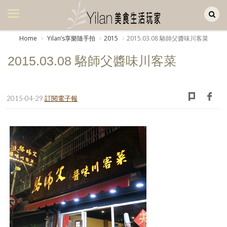
Yilan作品區
美食集
Home
Yilanʼs享樂隨手拍
2015
2015.03.08 駱師父醬味川客菜
美飲集
2015.03.08 駱師父醬味川客菜
廚房集
旅遊集
2015-04-29
訂閱電子報
旅遊美食集
生活風
書房集
日記簿
餐桌週記
享樂隨手拍