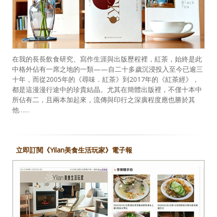
在我的長長飲食研究、寫作生涯與出版歷程裡，紅茶，始終是此
中格外佔有一席之地的一類——自二十多歲沉浸投入至今已逾三
十年，而從2005年的《尋味．紅茶》到2017年的《紅茶經》，
都是這漫漫行途中的珍貴結晶。尤其在簡體出版裡，不僅十本中
所佔有二，且兩本加起來，流傳與印行之深廣程度應也勝於其
他……
立即訂閱《Yilan美食生活玩家》電子報