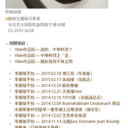
炸銀絲卷
駱師父醬味川客菜
台北市大同區民族西路31巷36號
02-2591-6228
→
相關連結：
•
Yilan作品區— 誰的，中華料理？
•
Yilan作品區— 中華料理之「道」
•
Yilan作品區— 關於辣與不辣之間
•
享樂隨手拍 — 2015.02.18 潮江燕（年夜飯）
•
享樂隨手拍 — 2015.02.17 為福樓（信義店）
•
享樂隨手拍 — 2014.12.29 蘇杭餐廳
•
享樂隨手拍 — 2014.12.21 天香樓mini
•
享樂隨手拍 — 2014.12.10 1010湘 （信義誠品店）
•
享樂隨手拍 — 2014.12.09 Bunnahabhain Ceobanach 煙花
水霧限量特別版單一麥芽威士忌餐酒會（煉珍堂）
•
享樂隨手拍 — 2014.12.02 艾美寒舍食譜
享樂隨手拍 — 2014.11.14 法國Jura Domaine Jean Bourdy
•
酒餐會（亞都麗緻天香樓）