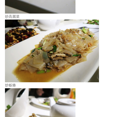
炒高麗菜
炒粄條