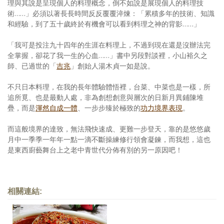
理與其說是呈現個人的料理概念，倒不如說是展現個人的料理技
術……」必須以著長長時間反反覆覆淬煉：「累積多年的技術、知識
和經驗，到了五十歲終於有機會可以看到料理之神的背影……」
「我可是投注九十四年的生涯在料理上，不過到現在還是沒辦法完
全掌握，卻花了我一生的心血……」書中另段對談裡，小山裕久之
師、已過世的「
吉兆
」創始人湯木貞一如是說。
不只日本料理，在我的長年體驗體悟裡，台菜、中菜也是一樣，所
追所覓、也是最動人處，非為創想創意與層次的日新月異鋪陳堆
疊，而是
渾然自成一體
、一步步臻於極致的
功力境界表現
。
而這般境界的達致，無法飛快速成、更難一步登天，靠的是悠悠歲
月中一季季一年年一點一滴不斷操練修行領會凝鍊，而我想，這也
是東西廚藝舞台上之老中青世代分佈有別的另一原因吧！
相關連結: