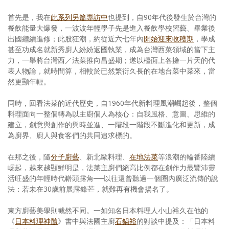
首先是，我在
此系列另篇專訪中
也提到，自90年代後發生於台灣的
餐飲能量大爆發，一波波年輕學子先是進入餐飲學校習藝、畢業後
出國繼續進修；此股狂潮，約從近六七年內
開始迎來收穫期
，學成
甚至功成名就新秀廚人紛紛返國執業，成為台灣西菜領域的當下主
力，一舉將台灣西／法菜推向昌盛期；遂以檯面上各擁一片天的代
表人物論，就時間算，相較於已然繁衍久長的在地台菜中菜來，當
然更顯年輕。
同時，回看法菜的近代歷史，自1960年代新料理風潮崛起後，整個
料理面向一整個轉為以主廚個人為核心：自我風格、意圖、思維的
建立，創意與創作的與時並進、一階段一階段不斷進化和更新，成
為廚界、廚人與食客們的共同追求標的。
在那之後，隨
分子廚藝
、新北歐料理、
在地法菜
等浪潮的輪番陸續
崛起，越來越顯鮮明是，法菜主廚們絕高比例都在創作力最豐沛靈
活旺盛的年輕時代嶄頭露角──以往還曾聽過一個圈內廣泛流傳的說
法：若未在30歲前展露鋒芒，就難再有機會揚名了。
東方廚藝美學則截然不同。一如知名日本料理人小山裕久在他的
《
日本料理神髓
》書中與法國主廚
石鍋裕
的對談中提及：「日本料