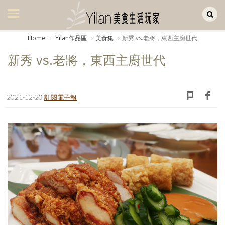
Yilan作品區
美食集
Home
Yilan作品區
美食集
新秀 vs.老將，東西主廚世代
美飲集
新秀 vs.老將，東西主廚世代
廚房集
旅遊集
2021-12-20
訂閱電子報
旅遊美食集
生活風
書房集
日記簿
餐桌週記
享樂隨手拍