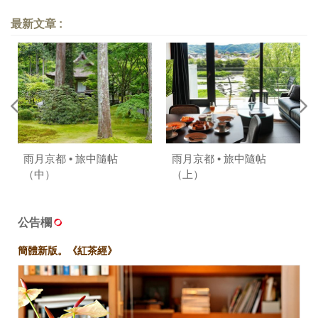
最新文章 :
雨月京都 • 旅中隨帖
雨月京都 • 旅中隨帖
（中）
（上）
公告欄
簡體新版。《紅茶經》