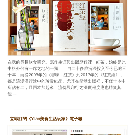
在我的長長飲食研究、寫作生涯與出版歷程裡，紅茶，始終是此
中格外佔有一席之地的一類——自二十多歲沉浸投入至今已逾三
十年，而從2005年的《尋味．紅茶》到2017年的《紅茶經》，
都是這漫漫行途中的珍貴結晶。尤其在簡體出版裡，不僅十本中
所佔有二，且兩本加起來，流傳與印行之深廣程度應也勝於其
他……
立即訂閱《Yilan美食生活玩家》電子報