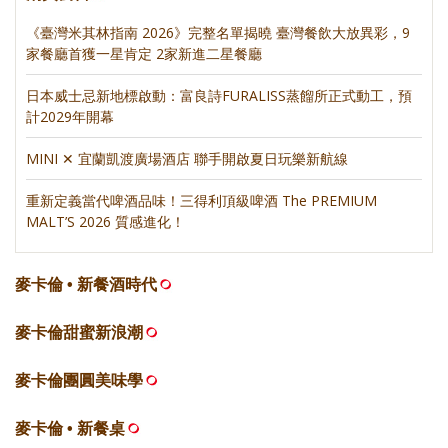
《臺灣米其林指南 2026》完整名單揭曉 臺灣餐飲大放異彩，9
家餐廳首獲一星肯定 2家新進二星餐廳
日本威士忌新地標啟動：富良詩FURALISS蒸餾所正式動工，預
計2029年開幕
MINI ✕ 宜蘭凱渡廣場酒店 聯手開啟夏日玩樂新航線
重新定義當代啤酒品味！三得利頂級啤酒 The PREMIUM
MALT’S 2026 質感進化！
麥卡倫 • 新餐酒時代
麥卡倫甜蜜新浪潮
麥卡倫團圓美味學
麥卡倫 • 新餐桌