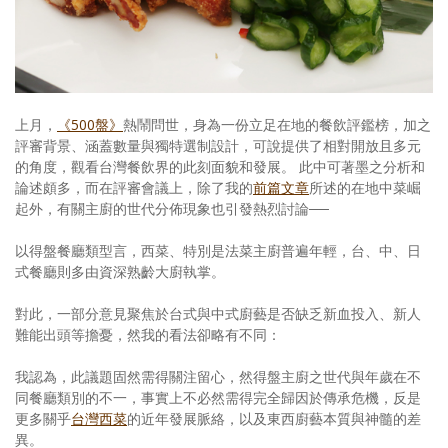
照相簿
影音區
創意出版服務
上月，
《500盤》
熱鬧問世，身為一份立足在地的餐飲評鑑榜，加之
評審背景、涵蓋數量與獨特選制設計，可說提供了相對開放且多元
歷史區
的角度，觀看台灣餐飲界的此刻面貌和發展。 此中可著墨之分析和
關於Yilan
論述頗多，而在評審會議上，除了我的
前篇文章
所述的在地中菜崛
起外，有關主廚的世代分佈現象也引發熱烈討論──
個人著作
以得盤餐廳類型言，西菜、特別是法菜主廚普遍年輕，台、中、日
活動實況記錄
式餐廳則多由資深熟齡大廚執掌。
媒體報導一覽
對此，一部分意見聚焦於台式與中式廚藝是否缺乏新血投入、新人
難能出頭等擔憂，然我的看法卻略有不同：
合作與代言
我認為，此議題固然需得關注留心，然得盤主廚之世代與年歲在不
訂閱電子報
同餐廳類別的不一，事實上不必然需得完全歸因於傳承危機，反是
更多關乎
台灣西菜
的近年發展脈絡，以及東西廚藝本質與神髓的差
異。