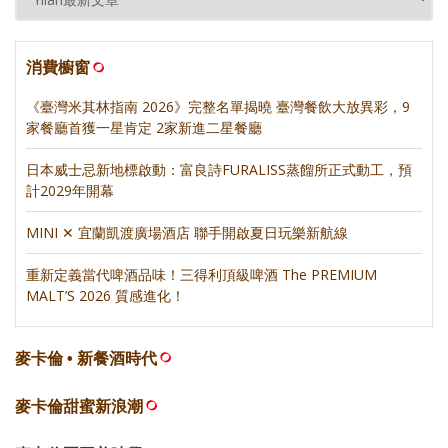
消費櫥窗
《臺灣米其林指南 2026》完整名單揭曉 臺灣餐飲大放異彩，9
家餐廳首獲一星肯定 2家新進二星餐廳
日本威士忌新地標啟動：富良詩FURALISS蒸餾所正式動工，預
計2029年開幕
MINI ✕ 宜蘭凱渡廣場酒店 聯手開啟夏日玩樂新航線
重新定義當代啤酒品味！三得利頂級啤酒 The PREMIUM
MALT’S 2026 質感進化！
麥卡倫 • 新餐酒時代
麥卡倫甜蜜新浪潮