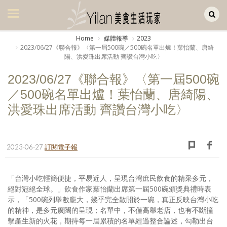
Yilan作品區
美食集
Home
媒體報導
2023
2023/06/27《聯合報》〈第一屆500碗／500碗名單出爐！葉怡蘭、唐綺
美飲集
陽、洪愛珠出席活動 齊讚台灣小吃〉
廚房集
2023/06/27《聯合報》〈第一屆500碗
／500碗名單出爐！葉怡蘭、唐綺陽、
旅遊集
洪愛珠出席活動 齊讚台灣小吃〉
旅遊美食集
生活風
2023-06-27
訂閱電子報
書房集
日記簿
「台灣小吃輕簡便捷，平易近人，呈現台灣庶民飲食的精采多元，
絕對冠絕全球。」飲食作家葉怡蘭出席第一屆500碗頒獎典禮時表
餐桌週記
示，「500碗列舉數龐大，幾乎完全散開於一碗，真正反映台灣小吃
的精神，是多元廣闊的呈現；名單中，不僅高舉老店，也有不斷撞
享樂隨手拍
擊產生新的火花，期待每一屆累積的名單經過整合論述，勾勒出台