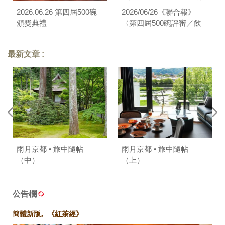
2026.06.26 第四屆500碗
2026/06/26《聯合報》
頒獎典禮
〈第四屆500碗評審／飲
食旅遊生活作家葉怡蘭：
每個人都應該建立自己生
最新文章 :
命裡的「10碗」〉
雨月京都 • 旅中隨帖
雨月京都 • 旅中隨帖
（中）
（上）
公告欄
簡體新版。《紅茶經》