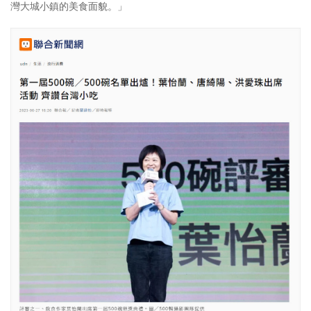
灣大城小鎮的美食面貌。」
照相簿
影音區
創意出版服務
歷史區
關於Yilan
個人著作
活動實況記錄
媒體報導一覽
合作與代言
訂閱電子報