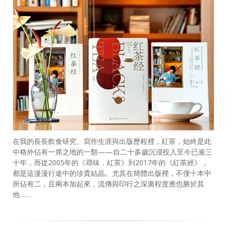
在我的長長飲食研究、寫作生涯與出版歷程裡，紅茶，始終是此
中格外佔有一席之地的一類——自二十多歲沉浸投入至今已逾三
十年，而從2005年的《尋味．紅茶》到2017年的《紅茶經》，
都是這漫漫行途中的珍貴結晶。尤其在簡體出版裡，不僅十本中
所佔有二，且兩本加起來，流傳與印行之深廣程度應也勝於其
他……