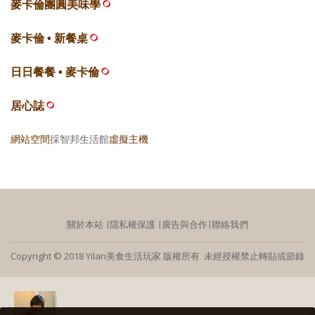
麥卡倫團圓美味學
麥卡倫 • 新餐桌
日日餐餐 • 麥卡倫
居心誌
網站空間
採智邦生活館
虛擬主機
關於本站
∣
隱私權保護
∣
廣告與合作
∣
聯絡我們
Copyright © 2018 Yilan美食生活玩家 版權所有 未經授權禁止轉貼或節錄