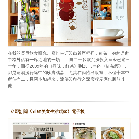
在我的長長飲食研究、寫作生涯與出版歷程裡，紅茶，始終是此
中格外佔有一席之地的一類——自二十多歲沉浸投入至今已逾三
十年，而從2005年的《尋味．紅茶》到2017年的《紅茶經》，
都是這漫漫行途中的珍貴結晶。尤其在簡體出版裡，不僅十本中
所佔有二，且兩本加起來，流傳與印行之深廣程度應也勝於其
他……
立即訂閱《Yilan美食生活玩家》電子報