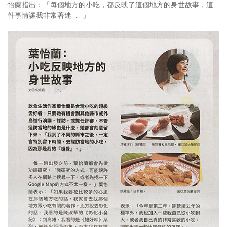
怡蘭指出：「每個地方的小吃，都反映了這個地方的身世故事，這
照相簿
件事情讓我非常著迷……」
影音區
創意出版服務
歷史區
關於Yilan
個人著作
活動實況記錄
媒體報導一覽
合作與代言
訂閱電子報