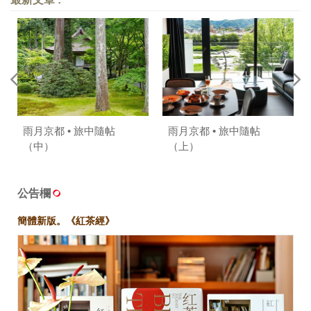
命裡的「10碗」〉
雨月京都 • 旅中隨帖
雨月京都 • 旅中隨帖
（中）
（上）
公告欄
簡體新版。《紅茶經》