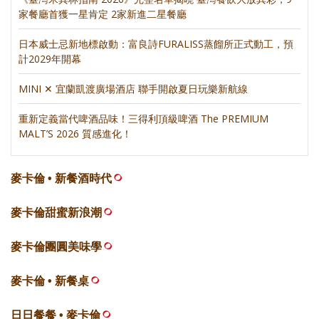
家餐廳首獲一星肯定 2家新進二星餐廳
日本威士忌新地標啟動：富良詩FURALISS蒸餾所正式動工，預
計2029年開幕
MINI ✕ 宜蘭凱渡廣場酒店 聯手開啟夏日玩樂新航線
重新定義當代啤酒品味！三得利頂級啤酒 The PREMIUM
MALT’S 2026 質感進化！
麥卡倫 • 新餐酒時代
麥卡倫甜蜜新浪潮
麥卡倫團圓美味學
麥卡倫 • 新餐桌
日日餐餐 • 麥卡倫