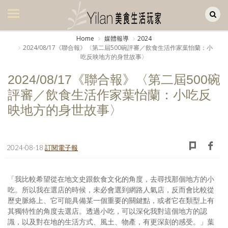
Yilan作品區
美食集
Home
媒體報導
2024
2024/08/17《聯合報》〈第二屆500碗評審／飲食生活作家葉怡蘭：小
美飲集
吃反映地方的身世故事〉
廚房集
2024/08/17《聯合報》〈第二屆500碗
評審／飲食生活作家葉怡蘭：小吃反
旅遊集
映地方的身世故事〉
旅遊美食集
生活風
2024-08-18
訂閱電子報
書房集
日記簿
「我比較希望從在地文史跟飲食文化的角度，去尋找那個地方的小
吃。所以我在選店的時候，未必會選到網路人氣店，反而會比較從
餐桌週記
歷史脈絡上、它可能具備某一個重要的關鍵點，或者它在類型上有
其獨特性的角度去選店。透過小吃，可以深化我對這個地方的認
享樂隨手拍
識，以及對在地的生活方式、風土、物產，有更深刻的感受。」葉