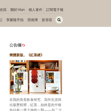
史區
關於Yilan
個人著作
訂閱電子報
記
享樂隨手拍
照相簿
影音區
公告欄
簡體新版。《紅茶經》
在我的長長飲食研究、寫作生涯與
出版歷程裡，紅茶，始終是此中格
外佔有一席之地的一類——自二十