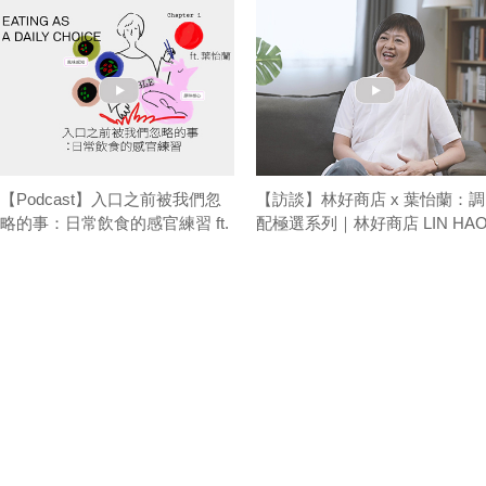
【Podcast】入口之前被我們忽
【訪談】林好商店 x 葉怡蘭：調
略的事：日常飲食的感官練習 ft.
配極選系列｜林好商店 LIN HA
葉怡蘭｜台味餐桌 T/ABLE TALK
STORE