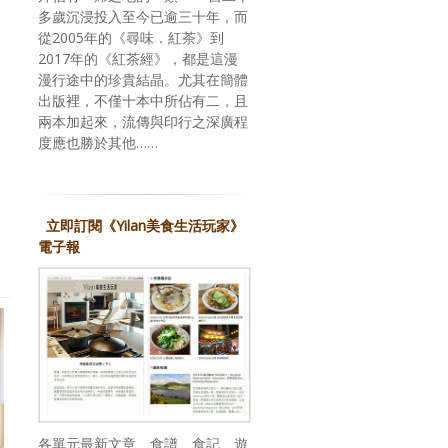
多歲沉浸投入至今已逾三十年，而
從2005年的《尋味．紅茶》到
2017年的《紅茶經》，都是這漫
漫行途中的珍貴結晶。尤其在簡體
出版裡，不僅十本中所佔有二，且
兩本加起來，流傳與印行之深廣程
度應也勝於其他……
立即訂閱《Yilan美食生活玩家》
電子報
各單元最新文章、食譜、食記、遊