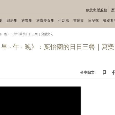
創意出版服務
歷
集
廚房集
旅遊集
旅遊美食集
生活風
書房集
日記簿
餐桌週
午 ‧ 晚》：葉怡蘭的日日三餐｜寫樂文化
 ‧ 午 ‧ 晚》：葉怡蘭的日日三餐｜寫樂
分享貼文 :