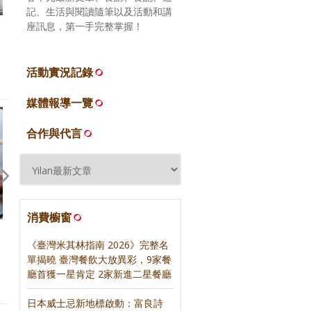
記、生活與閱讀隨筆以及活動和講
座訊息，第一手完整掌握！
活動實況記錄
媒體報導一覽
合作與代言
消費櫥窗
【訪談】《日日物事》：不成套
【訪談】《日日物事》：咖
《臺灣米其林指南 2026》完整名
不成對，飯碗｜寫樂文化
壺，原來光是這樣就可以｜
單揭曉 臺灣餐飲大放異彩，9家餐
文化
廳首獲一星肯定 2家新進二星餐廳
日本威士忌新地標啟動：富良詩