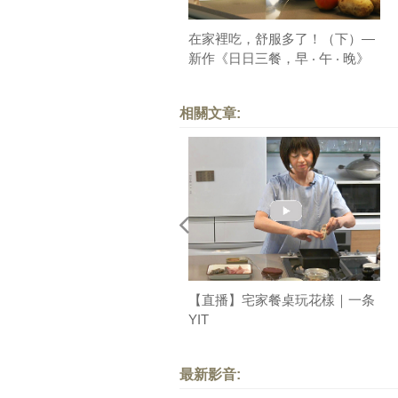
在家裡吃，舒服多了！（下）—
新作《日日三餐，早 ‧ 午 ‧ 晚》
序
相關文章:
【直播】宅家餐桌玩花樣｜一条
YIT
最新影音: