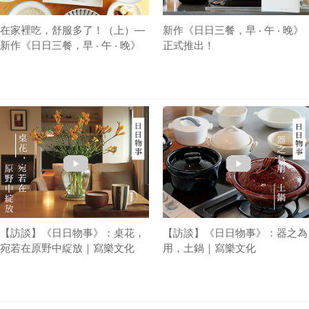
在家裡吃，舒服多了！（上）—
新作《日日三餐，早 ‧ 午 ‧ 晚》
新作《日日三餐，早 ‧ 午 ‧ 晚》
正式推出！
序
【訪談】《日日物事》：桌花，
【訪談】《日日物事》：器之為
宛若在原野中綻放｜寫樂文化
用，土鍋｜寫樂文化