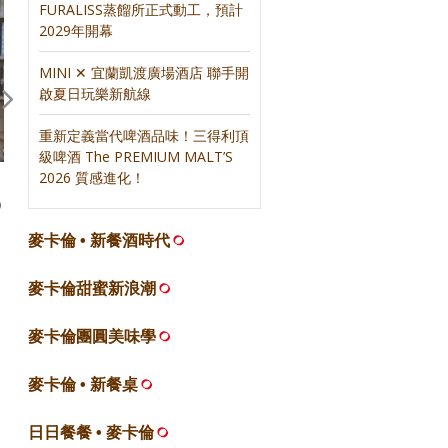
FURALISS蒸餾所正式動工，預計
2029年開幕
MINI ✕ 宜蘭凱渡廣場酒店 聯手開
啟夏日玩樂新航線
重新定義當代啤酒品味！三得利頂
級啤酒 The PREMIUM MALT’S
2026 質感進化！
【論壇】500盤五年來，餐飲圈
【合作】麥卡倫甜蜜新浪潮
O
的變與不變｜聯合報500盤
合報500甜
麥卡倫 • 新餐酒時代
麥卡倫甜蜜新浪潮
麥卡倫團圓美味學
麥卡倫 • 新餐桌
日日餐餐 • 麥卡倫