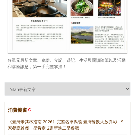
各單元最新文章、食譜、食記、遊記、生活與閱讀隨筆以及活動
和講座訊息，第一手完整掌握！
消費櫥窗
《臺灣米其林指南 2026》完整名單揭曉 臺灣餐飲大放異彩，9
家餐廳首獲一星肯定 2家新進二星餐廳