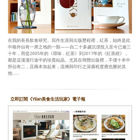
在我的長長飲食研究、寫作生涯與出版歷程裡，紅茶，始終是此
中格外佔有一席之地的一類——自二十多歲沉浸投入至今已逾三
十年，而從2005年的《尋味．紅茶》到2017年的《紅茶經》，
都是這漫漫行途中的珍貴結晶。尤其在簡體出版裡，不僅十本中
所佔有二，且兩本加起來，流傳與印行之深廣程度應也勝於其
他……
立即訂閱《Yilan美食生活玩家》電子報