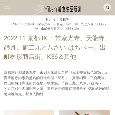
Yilan作品區
美食集
Home
照相簿
2022.11 京都 Ⅸ ：常寂光寺、天龍寺、篩月、御二九と八さい はちべ
美飲集
ー、出町桝形商店街、K36＆其他
廚房集
2022.11 京都 Ⅸ ：常寂光寺、天龍寺、
篩月、御二九と八さい はちべー、出
旅遊集
町桝形商店街、K36＆其他
旅遊美食集
生活風
京都旅行相簿第九本，來到人氣紅葉名勝地嵐山盡賞秋色妍豔；尤
愛天龍寺內素負盛名的精進料理「篩月」，真淳細緻，正合我味。
書房集
而出町桝形商店街的在地市場之魅、「御二九と八さい はちべー」
的近江和牛內臟割烹之味、還有居高俯瞰京都勝景的 K36 酒吧的悠
日記簿
悠向晚時光，都令人陶醉……
餐桌週記
享樂隨手拍