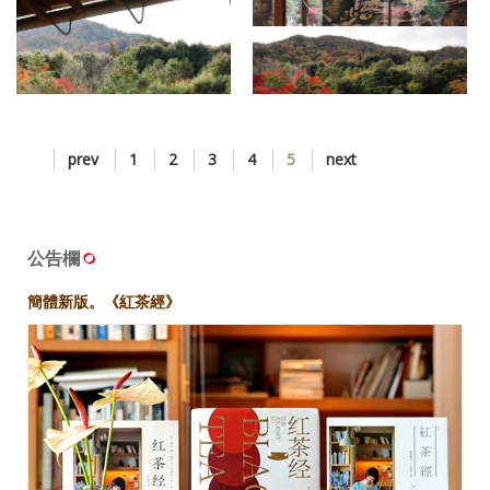
C080 Day12 天龍寺
C081 Day12 天龍寺
C082 Day12 天龍寺
prev
1
2
3
4
5
next
C084 Day12 天龍寺
公告欄
C083 Day12 天龍寺
簡體新版。《紅茶經》