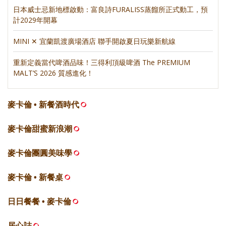
日本威士忌新地標啟動：富良詩FURALISS蒸餾所正式動工，預
計2029年開幕
MINI ✕ 宜蘭凱渡廣場酒店 聯手開啟夏日玩樂新航線
重新定義當代啤酒品味！三得利頂級啤酒 The PREMIUM
MALT’S 2026 質感進化！
麥卡倫 • 新餐酒時代
麥卡倫甜蜜新浪潮
麥卡倫團圓美味學
麥卡倫 • 新餐桌
日日餐餐 • 麥卡倫
居心誌