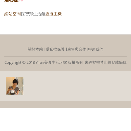
網站空間
採智邦生活館
虛擬主機
關於本站
∣
隱私權保護
∣
廣告與合作
∣
聯絡我們
Copyright © 2018 Yilan美食生活玩家 版權所有 未經授權禁止轉貼或節錄