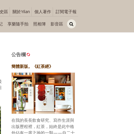
史區
關於Yilan
個人著作
訂閱電子報
記
享樂隨手拍
照相簿
影音區
公告欄
簡體新版。《紅茶經》
後
日
在我的長長飲食研究、寫作生涯與
出版歷程裡，紅茶，始終是此中格
外佔有一席之地的一類——自二十