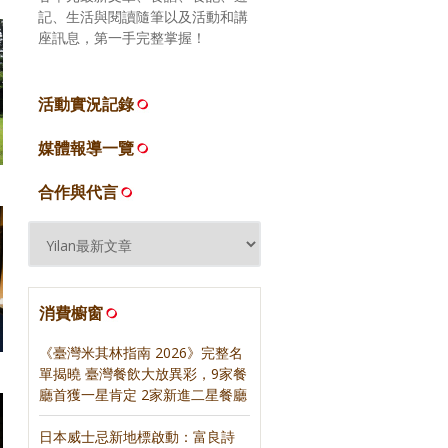
記、生活與閱讀隨筆以及活動和講
座訊息，第一手完整掌握！
活動實況記錄
媒體報導一覽
合作與代言
消費櫥窗
《臺灣米其林指南 2026》完整名
單揭曉 臺灣餐飲大放異彩，9家餐
廳首獲一星肯定 2家新進二星餐廳
日本威士忌新地標啟動：富良詩