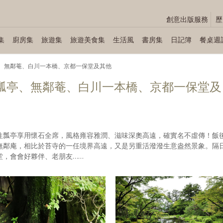
創意出版服務
歷
集
廚房集
旅遊集
旅遊美食集
生活風
書房集
日記簿
餐桌週
：瓢亭、無鄰菴、白川一本橋、京都一保堂及其他
 V：瓢亭、無鄰菴、白川一本橋、京都一保堂及
往瓢亭享用懷石全席，風格雍容雅潤、滋味深奧高遠，確實名不虛傳！飯
無鄰庵，相比於苔寺的一任境界高遠，又是另重活潑潑生意盎然景象。隔
堂，會會好夥伴、老朋友……