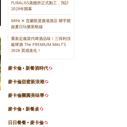
FURALISS蒸餾所正式動工，預計
2029年開幕
MINI ✕ 宜蘭凱渡廣場酒店 聯手開
啟夏日玩樂新航線
重新定義當代啤酒品味！三得利頂
級啤酒 The PREMIUM MALT’S
2026 質感進化！
麥卡倫 • 新餐酒時代
麥卡倫甜蜜新浪潮
麥卡倫團圓美味學
麥卡倫 • 新餐桌
日日餐餐 • 麥卡倫