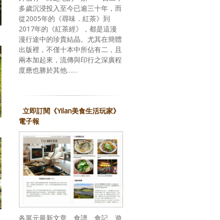
多歲沉浸投入至今已逾三十年，而
從2005年的《尋味．紅茶》到
2017年的《紅茶經》，都是這漫
漫行途中的珍貴結晶。尤其在簡體
出版裡，不僅十本中所佔有二，且
兩本加起來，流傳與印行之深廣程
度應也勝於其他……
立即訂閱《Yilan美食生活玩家》
電子報
各單元最新文章、食譜、食記、遊