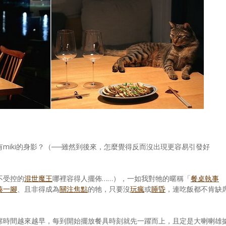
有miki的身影？（──雖然到後來，怎麼覺得反而沒出現更容易引發好
不受控的
混世魔王
哪裡容得人擺佈……），一如我對牠的暱稱「
餐桌執事
湊一腳
、且非得成為
關注焦點
的牠，只要沒
玩瘋
或
睡昏
，連吃飯都不肯缺
席時間越來越早，每到開始擺放餐具時刻就先一躍而上，且定是大喇喇雄