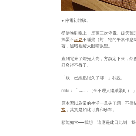
● 停電初體驗。
從傍晚到晚上，反覆三次停電。破天荒頭
搗蛋不
玩耍
不睡覺（對，牠的平素作息
著，黑暗裡瞪大眼睛張望。
直到電來了燈光大亮，方鎮定下來，然
好奇得不得了。
「欸，已經點很久了耶！」我說。
miki：「……… （全不理人繼續緊盯） 
原本習以為常的生活一旦失了調，不僅
常
，其實是如此可貴和珍罕。
願能如常──我想，這應是此日此刻，