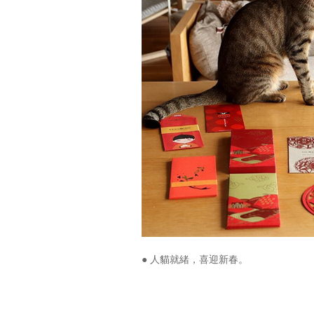
● 人貓就緒，喜迎新春。