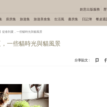
創意出版服務
歷
集
廚房集
旅遊集
旅遊美食集
生活風
書房集
日記簿
餐桌週
】從春到夏，一些貓時光與貓風景
夏，一些貓時光與貓風景
分享貼文 :