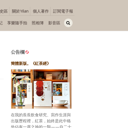
史區
關於Yilan
個人著作
訂閱電子報
記
享樂隨手拍
照相簿
影音區
公告欄
簡體新版。《紅茶經》
在我的長長飲食研究、寫作生涯與
出版歷程裡，紅茶，始終是此中格
外佔有一席之地的一類——自二十