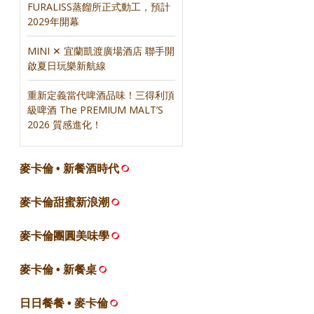
FURALISS蒸餾所正式動工，預計
2029年開幕
MINI ✕ 宜蘭凱渡廣場酒店 聯手開
啟夏日玩樂新航線
重新定義當代啤酒品味！三得利頂
級啤酒 The PREMIUM MALT’S
2026 質感進化！
麥卡倫 • 新餐酒時代
麥卡倫甜蜜新浪潮
麥卡倫團圓美味學
麥卡倫 • 新餐桌
日日餐餐 • 麥卡倫