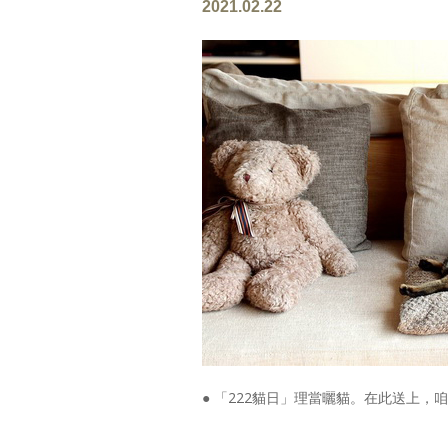
2021.02.22
● 「222貓日」理當曬貓。在此送上