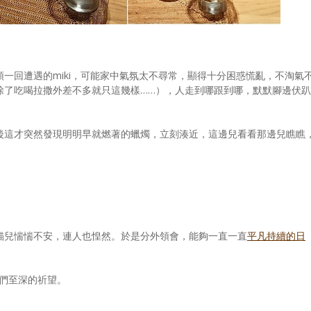
一回遭遇的miki，可能家中氣氛太不尋常，顯得十分困惑慌亂，不淘氣
除了吃喝拉撒外差不多就只這幾樣……），人走到哪跟到哪，默默腳邊伏趴
後這才突然發現明明早就燃著的蠟燭，立刻湊近，這邊兒看看那邊兒瞧瞧
」
貓兒惴惴不安，連人也惶然。於是分外領會，能夠一直一直
平凡持續的日
我們至深的祈望。