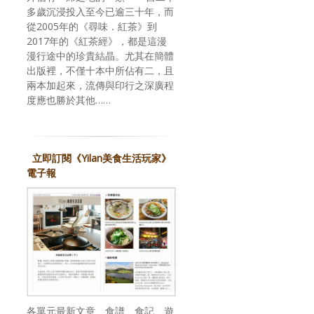
多歲沉浸投入至今已逾三十年，而
從2005年的《尋味．紅茶》到
2017年的《紅茶經》，都是這漫
漫行途中的珍貴結晶。尤其在簡體
出版裡，不僅十本中所佔有二，且
兩本加起來，流傳與印行之深廣程
度應也勝於其他……
立即訂閱《Yilan美食生活玩家》
電子報
各單元最新文章、食譜、食記、遊