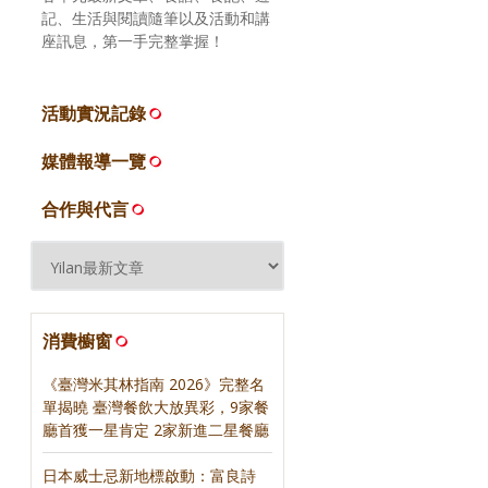
記、生活與閱讀隨筆以及活動和講
座訊息，第一手完整掌握！
活動實況記錄
媒體報導一覽
合作與代言
消費櫥窗
《臺灣米其林指南 2026》完整名
單揭曉 臺灣餐飲大放異彩，9家餐
廳首獲一星肯定 2家新進二星餐廳
日本威士忌新地標啟動：富良詩