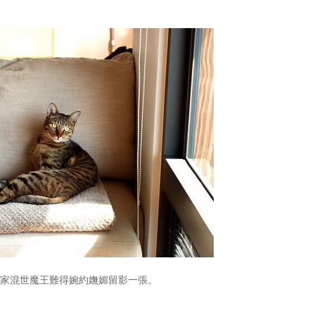
，咱家混世魔王難得婉約嫵媚留影一張。