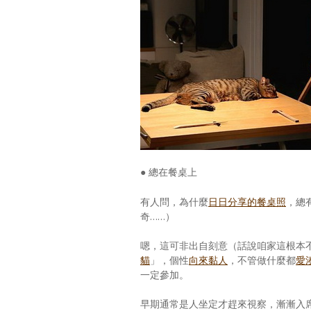
● 總在餐桌上
有人問，為什麼
日日分享的餐桌照
，總
奇……）
嗯，這可非出自刻意（話說咱家這根本
貓
」，個性
向來黏人
，不管做什麼都
愛
一定參加。
早期通常是人坐定才趕來視察，漸漸入