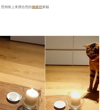
，照例衝上來蹭合照的
搶鏡控
家貓