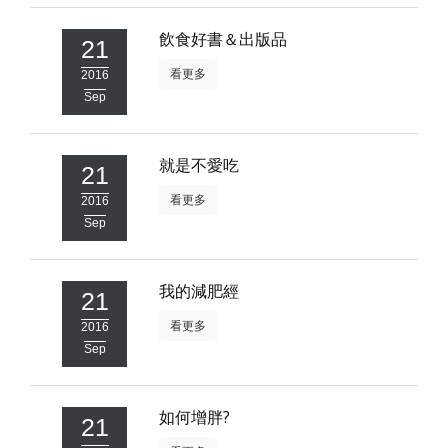
照相簿
飲食好書＆出版品
21
影音區
看更多
2016
Sep
創意出版服務
歷史區
就是不愛吃
21
關於Yilan
看更多
2016
Sep
個人著作
活動實況記錄
我的減肥經
21
媒體報導一覽
看更多
2016
合作與代言
Sep
訂閱電子報
如何增胖?
21