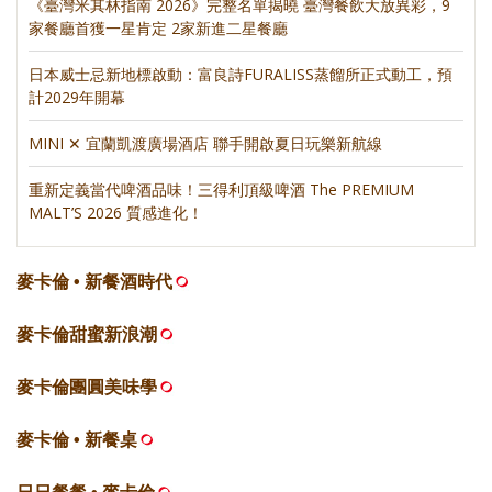
《臺灣米其林指南 2026》完整名單揭曉 臺灣餐飲大放異彩，9
家餐廳首獲一星肯定 2家新進二星餐廳
日本威士忌新地標啟動：富良詩FURALISS蒸餾所正式動工，預
計2029年開幕
MINI ✕ 宜蘭凱渡廣場酒店 聯手開啟夏日玩樂新航線
重新定義當代啤酒品味！三得利頂級啤酒 The PREMIUM
MALT’S 2026 質感進化！
麥卡倫 • 新餐酒時代
麥卡倫甜蜜新浪潮
麥卡倫團圓美味學
麥卡倫 • 新餐桌