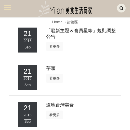
Yilan作品區
美食集
Home
討論區
美飲集
「發新主題＆會員星等」規則調整
21
公告
廚房集
2016
看更多
Sep
旅遊集
旅遊美食集
芋頭
21
生活風
看更多
2016
Sep
書房集
日記簿
道地台灣美食
21
餐桌週記
看更多
2016
Sep
享樂隨手拍