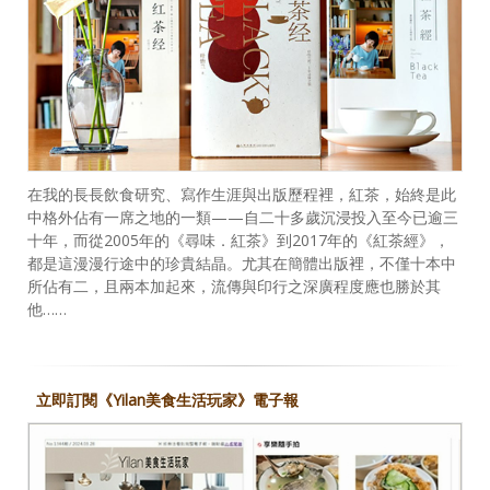
在我的長長飲食研究、寫作生涯與出版歷程裡，紅茶，始終是此
中格外佔有一席之地的一類——自二十多歲沉浸投入至今已逾三
十年，而從2005年的《尋味．紅茶》到2017年的《紅茶經》，
都是這漫漫行途中的珍貴結晶。尤其在簡體出版裡，不僅十本中
所佔有二，且兩本加起來，流傳與印行之深廣程度應也勝於其
他……
立即訂閱《Yilan美食生活玩家》電子報