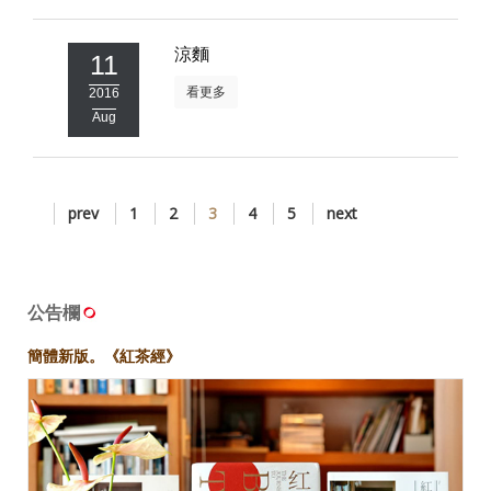
涼麵
11
看更多
2016
Aug
prev
1
2
3
4
5
next
公告欄
簡體新版。《紅茶經》