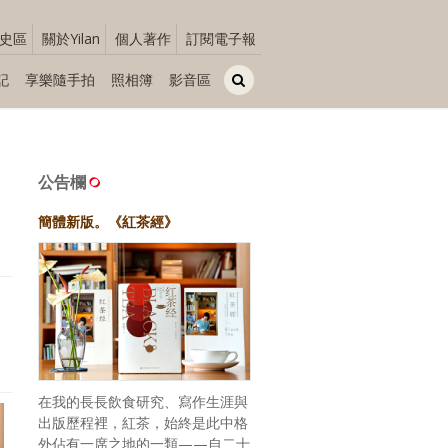
史區
關於Yilan
個人著作
訂閱電子報
記
享樂隨手拍
照相簿
影音區
公告欄
簡體新版。《紅茶經》
在我的長長飲食研究、寫作生涯與
出版歷程裡，紅茶，始終是此中格
外佔有一席之地的一類——自二十