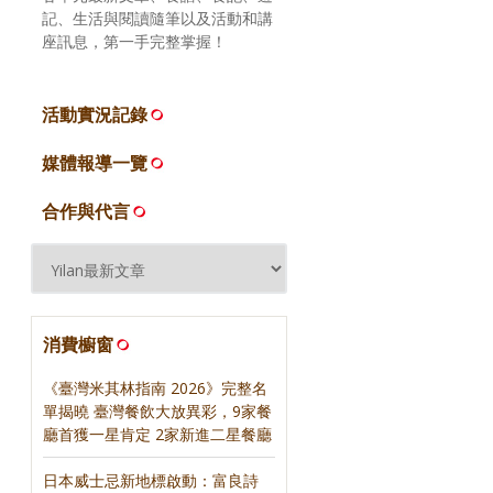
記、生活與閱讀隨筆以及活動和講
座訊息，第一手完整掌握！
活動實況記錄
媒體報導一覽
合作與代言
消費櫥窗
《臺灣米其林指南 2026》完整名
單揭曉 臺灣餐飲大放異彩，9家餐
廳首獲一星肯定 2家新進二星餐廳
日本威士忌新地標啟動：富良詩