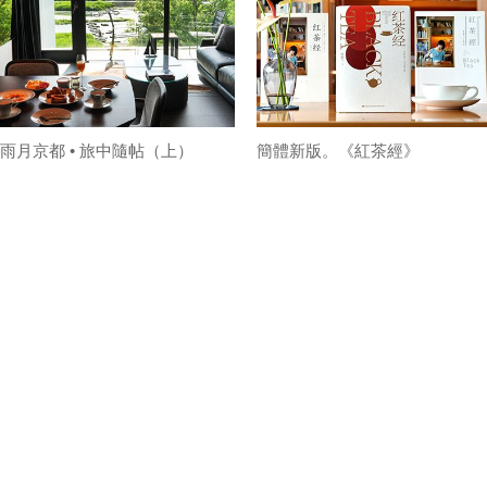
雨月京都 • 旅中隨帖（上）
簡體新版。《紅茶經》