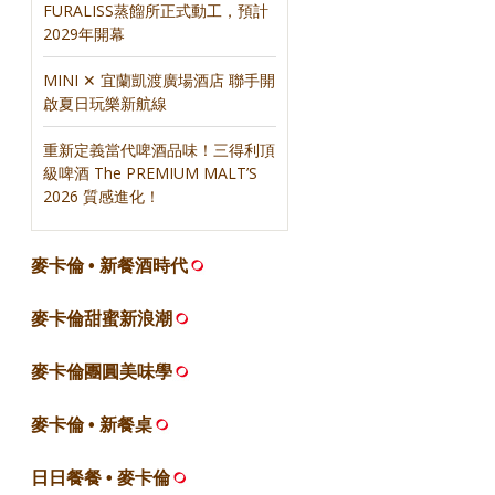
FURALISS蒸餾所正式動工，預計
2029年開幕
MINI ✕ 宜蘭凱渡廣場酒店 聯手開
啟夏日玩樂新航線
重新定義當代啤酒品味！三得利頂
級啤酒 The PREMIUM MALT’S
2026 質感進化！
麥卡倫 • 新餐酒時代
麥卡倫甜蜜新浪潮
麥卡倫團圓美味學
麥卡倫 • 新餐桌
日日餐餐 • 麥卡倫