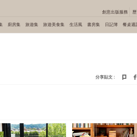
創意出版服務
歷
集
廚房集
旅遊集
旅遊美食集
生活風
書房集
日記簿
餐桌週
分享貼文 :