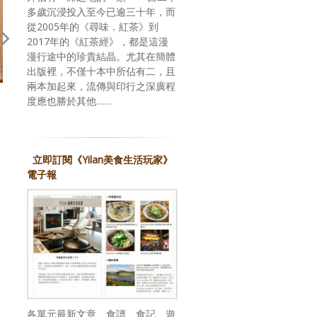
多歲沉浸投入至今已逾三十年，而
從2005年的《尋味．紅茶》到
2017年的《紅茶經》，都是這漫
漫行途中的珍貴結晶。尤其在簡體
出版裡，不僅十本中所佔有二，且
兩本加起來，流傳與印行之深廣程
回應期待？關於，《台灣米其林
旅行的力量 — 近來幾本書
度應也勝於其他……
指南 2026》
後記
立即訂閱《Yilan美食生活玩家》
電子報
各單元最新文章、食譜、食記、遊