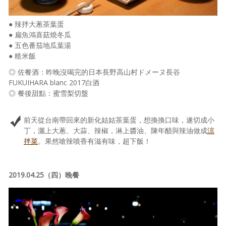
● 辣拌大蔥茶葉蛋
● 扁魚鴻喜菇燒冬瓜
● 五色番茄地瓜葉湯
● 糙米飯
◎ 佐餐酒：昨晚沒喝完的日本長野高山村ドメーヌ長谷
FUKUIHARA blanc 2017白酒
◎ 餐後甜點：蜜雪梨切盤
前天從台南帶回來的新化姑姑茶葉蛋，想換換口味，遂切成小
丁，灑上大蔥、大蒜、辣椒，淋上醬油、陳年醋與辣油做成
涼
拌菜
。果然嗆辣噴香有滋有味，超下飯！
2019.04.25（四）晚餐