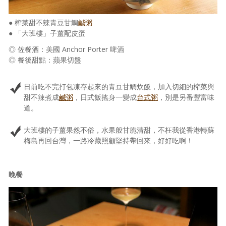
● 榨菜甜不辣青豆甘鯛
鹹粥
● 「大班樓」子薑配皮蛋
◎ 佐餐酒：美國 Anchor Porter 啤酒
◎ 餐後甜點：蘋果切盤
日前吃不完打包凍存起來的青豆甘鯛炊飯，加入切細的榨菜與
甜不辣煮成
鹹粥
，日式飯搖身一變成
台式粥
，別是另番豐富味
道。
大班樓的子薑果然不俗，水果般甘脆清甜，不枉我從香港轉蘇
梅島再回台灣，一路冷藏照顧堅持帶回來，好好吃啊！
晚餐