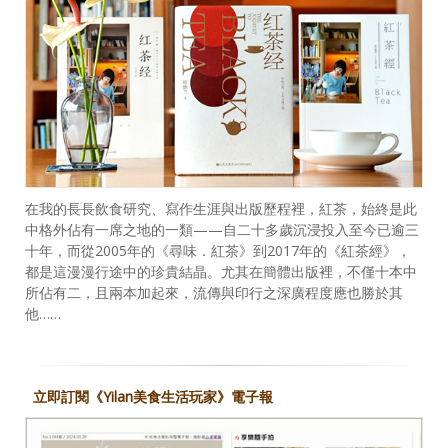
在我的長長飲食研究、寫作生涯與出版歷程裡，紅茶，始終是此
中格外佔有一席之地的一類——自二十多歲沉浸投入至今已逾三
十年，而從2005年的《尋味．紅茶》到2017年的《紅茶經》，
都是這漫漫行途中的珍貴結晶。尤其在簡體出版裡，不僅十本中
所佔有二，且兩本加起來，流傳與印行之深廣程度應也勝於其
他……
立即訂閱《Yilan美食生活玩家》電子報