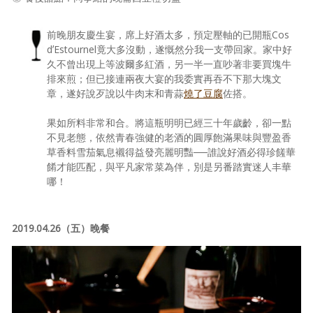
前晚朋友慶生宴，席上好酒太多，預定壓軸的已開瓶Cos
dʼEstournel竟大多沒動，遂慨然分我一支帶回家。家中好
久不曾出現上等波爾多紅酒，另一半一直吵著非要買塊牛
排來煎；但已接連兩夜大宴的我委實再吞不下那大塊文
章，遂好說歹說以牛肉末和青蒜
燒了豆腐
佐搭。
果如所料非常和合。將這瓶明明已經三十年歲齡，卻一點
不見老態，依然青春強健的老酒的圓厚飽滿果味與豐盈香
草香料雪茄氣息襯得益發亮麗明豔──誰說好酒必得珍饈華
餚才能匹配，與平凡家常菜為伴，別是另番踏實迷人丰華
哪！
2019.04.26（五）晚餐