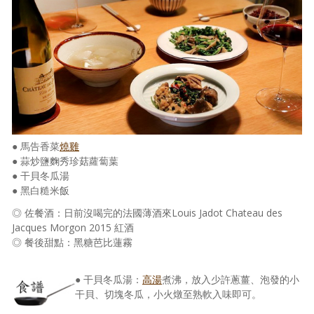
照相簿
影音區
創意出版服務
歷史區
關於Yilan
● 馬告香菜
燒雞
個人著作
● 蒜炒鹽麴秀珍菇蘿蔔葉
● 干貝冬瓜湯
活動實況記錄
● 黑白糙米飯
◎ 佐餐酒：日前沒喝完的法國薄酒來Louis Jadot Chateau des
媒體報導一覽
Jacques Morgon 2015 紅酒
◎ 餐後甜點：黑糖芭比蓮霧
合作與代言
訂閱電子報
● 干貝冬瓜湯：
高湯
煮沸，放入少許蔥薑、泡發的小
干貝、切塊冬瓜，小火燉至熟軟入味即可。