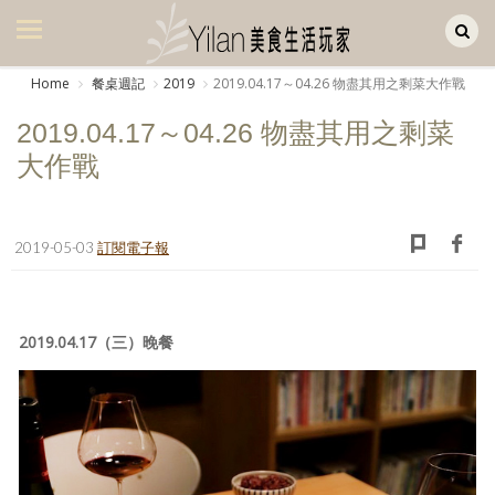
Yilan作品區
美食集
Home
餐桌週記
2019
2019.04.17～04.26 物盡其用之剩菜大作戰
美飲集
2019.04.17～04.26 物盡其用之剩菜
廚房集
大作戰
旅遊集
旅遊美食集
2019-05-03
訂閱電子報
生活風
書房集
2019.04.17（三）晚餐
日記簿
餐桌週記
享樂隨手拍