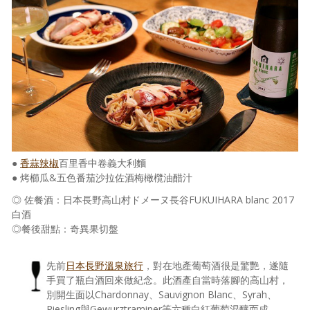
●
香蒜辣椒
百里香中卷義大利麵
● 烤櫛瓜&五色番茄沙拉佐酒梅橄欖油醋汁
◎ 佐餐酒：日本長野高山村ドメーヌ長谷FUKUIHARA blanc 2017
白酒
◎餐後甜點：奇異果切盤
先前
日本長野溫泉旅行
，對在地產葡萄酒很是驚艷，遂隨
手買了瓶白酒回來做紀念。此酒產自當時落腳的高山村，
別開生面以Chardonnay、Sauvignon Blanc、Syrah、
Riesling與Gewurztraminer等六種白紅葡萄混釀而成。