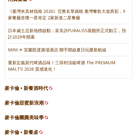
《臺灣米其林指南 2026》完整名單揭曉 臺灣餐飲大放異彩，9
家餐廳首獲一星肯定 2家新進二星餐廳
日本威士忌新地標啟動：富良詩FURALISS蒸餾所正式動工，預
計2029年開幕
MINI ✕ 宜蘭凱渡廣場酒店 聯手開啟夏日玩樂新航線
重新定義當代啤酒品味！三得利頂級啤酒 The PREMIUM
MALT’S 2026 質感進化！
麥卡倫 • 新餐酒時代
麥卡倫甜蜜新浪潮
麥卡倫團圓美味學
麥卡倫 • 新餐桌