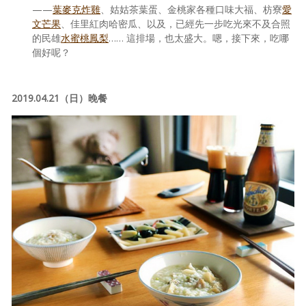
——
葉麥克炸雞
、姑姑茶葉蛋、金桃家各種口味大福、枋寮
愛
文芒果
、佳里紅肉哈密瓜、以及，已經先一步吃光來不及合照
的民雄
水蜜桃鳳梨
…… 這排場，也太盛大。嗯，接下來，吃哪
個好呢？
2019.04.21（日）晚餐