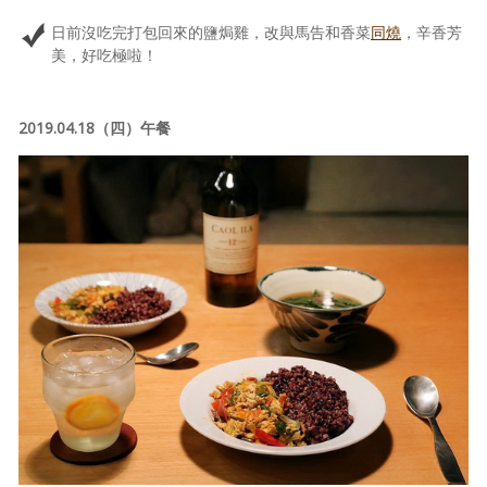
日前沒吃完打包回來的鹽焗雞，改與馬告和香菜
同燒
，辛香芳
美，好吃極啦！
2019.04.18（四）午餐