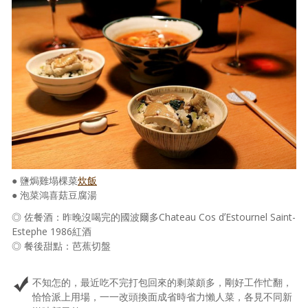
● 鹽焗雞塌棵菜
炊飯
● 泡菜鴻喜菇豆腐湯
◎ 佐餐酒：昨晚沒喝完的國波爾多Chateau Cos dʼEstournel Saint-
Estephe 1986紅酒
◎ 餐後甜點：芭蕉切盤
不知怎的，最近吃不完打包回來的剩菜頗多，剛好工作忙翻，
恰恰派上用場，一一改頭換面成省時省力懶人菜，各見不同新