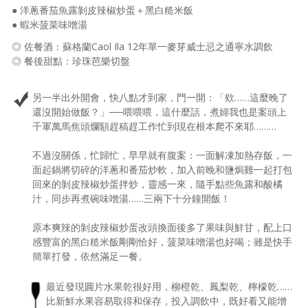
● 洋蔥番茄魚露剝皮辣椒炒蛋＋黑白糙米飯
● 蝦米菠菜味噌湯
◎ 佐餐酒：蘇格蘭Caol Ila 12年單一麥芽威士忌之通寧水調飲
◎ 餐後甜點：珍珠芭樂切盤
另一半出外開會，快八點才到家，門一開：「欸……這麼晚了
還沒開始做飯？」──喂喂喂，這什麼話，煮婦我也是案頭上
千軍萬馬焦頭爛額趕稿趕工作忙到現在根本爬不來耶………
不過沒關係，忙歸忙，早早就有腹案：一面解凍加熱存飯，一
面起鍋將切碎的洋蔥和番茄炒軟，加入前晚和鹽焗雞一起打包
回來的剝皮辣椒炒蛋拌炒，靈感一來，隨手點些魚露和酸橘
汁，同步再煮碗味噌湯……三兩下十分鐘開飯！
原本爽辣的剝皮辣椒炒蛋改頭換面後多了果味與鮮甘，配上口
感豐富的黑白糙米飯剛剛恰好，菠菜味噌湯也好喝；雖是快手
簡單打發，依然滿足一餐。
最近發現圓片水果乾很好用，柳橙乾、鳳梨乾、檸檬乾……
比新鮮水果容易取得和保存，投入調飲中，既好看又能增