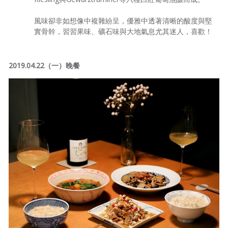
風味卻非如想像中複雜紛呈，優雅中透著清晰的酸度與堅
實骨幹，習習果味、礦石味與大地氣息尤其迷人，喜歡！
2019.04.22（一）晚餐