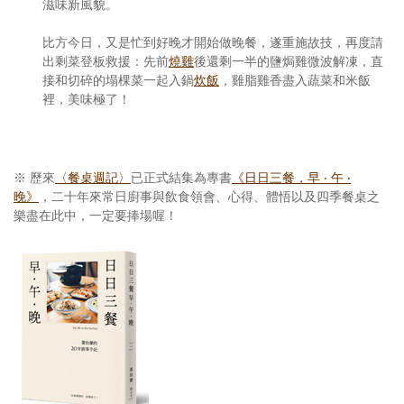
滋味新風貌。
比方今日，又是忙到好晚才開始做晚餐，遂重施故技，再度請
出剩菜登板救援：先前
燒雞
後還剩一半的鹽焗雞微波解凍，直
接和切碎的塌棵菜一起入鍋
炊飯
，雞脂雞香盡入蔬菜和米飯
裡，美味極了！
※ 歷來
〈餐桌週記〉
已正式結集為專書
《日日三餐，早 ‧ 午 ‧
晚》
，二十年來常日廚事與飲食領會、心得、體悟以及四季餐桌之
樂盡在此中，一定要捧場喔！