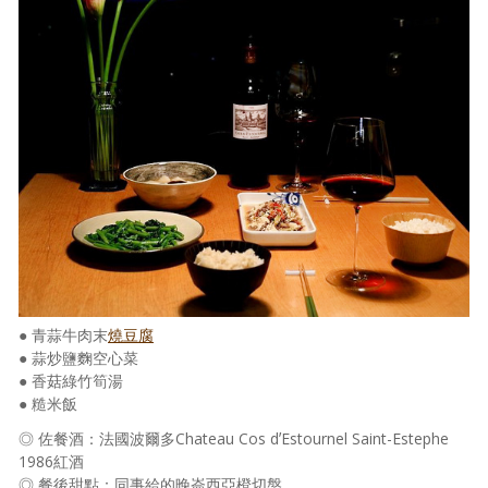
● 青蒜牛肉末
燒豆腐
● 蒜炒鹽麴空心菜
● 香菇綠竹筍湯
● 糙米飯
◎ 佐餐酒：法國波爾多Chateau Cos dʼEstournel Saint-Estephe
1986紅酒
◎ 餐後甜點：同事給的晚崙西亞橙切盤