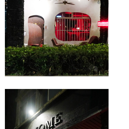
照相簿
影音區
創意出版服務
歷史區
關於Yilan
個人著作
活動實況記錄
媒體報導一覽
合作與代言
訂閱電子報