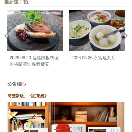
最新隨手拍:
2026.06.23 旨醞鐵板料理
2026.06.26 永富魚丸店
X 格蘭菲迪餐酒饗宴
公告欄
簡體新版。《紅茶經》