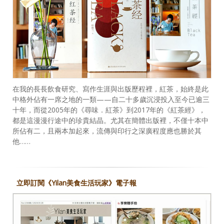
在我的長長飲食研究、寫作生涯與出版歷程裡，紅茶，始終是此
中格外佔有一席之地的一類——自二十多歲沉浸投入至今已逾三
十年，而從2005年的《尋味．紅茶》到2017年的《紅茶經》，
都是這漫漫行途中的珍貴結晶。尤其在簡體出版裡，不僅十本中
所佔有二，且兩本加起來，流傳與印行之深廣程度應也勝於其
他……
立即訂閱《Yilan美食生活玩家》電子報