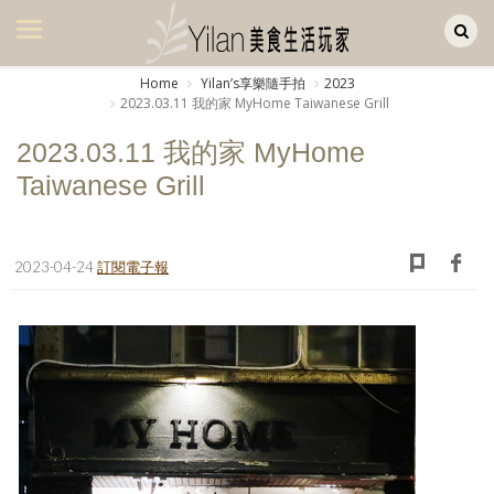
Yilan作品區
美食集
Home
Yilanʼs享樂隨手拍
2023
2023.03.11 我的家 MyHome Taiwanese Grill
美飲集
2023.03.11 我的家 MyHome
廚房集
Taiwanese Grill
旅遊集
旅遊美食集
2023-04-24
訂閱電子報
生活風
書房集
日記簿
餐桌週記
享樂隨手拍