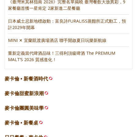
《臺灣米其林指南 2026》完整名單揭曉 臺灣餐飲大放異彩，9
家餐廳首獲一星肯定 2家新進二星餐廳
日本威士忌新地標啟動：富良詩FURALISS蒸餾所正式動工，預
計2029年開幕
MINI ✕ 宜蘭凱渡廣場酒店 聯手開啟夏日玩樂新航線
重新定義當代啤酒品味！三得利頂級啤酒 The PREMIUM
MALT’S 2026 質感進化！
麥卡倫 • 新餐酒時代
麥卡倫甜蜜新浪潮
麥卡倫團圓美味學
麥卡倫 • 新餐桌