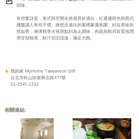
回味。
有些驚訝是，形式與空間全然迥異於過往，紅通通燈色與西式
擺盤讓人有些不慣。雖想念過往的素樸豪邁氛圍，好在美味依
然如舊：淋漓精準火候與點到為止調味，肉蔬魚蝦貝皆質地潤
彈甘甜馥美，鮮汁汩汩流溢，滿足大飽。
我的家 MyHome Taiwanese Grill
台北市松山區復興北路477號
02-2545-2332
相關連結: