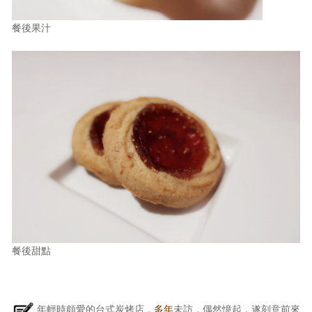
餐後果汁
餐後甜點
年輕時頗愛的台式炭烤店，
多年
未訪，偶然憶起，遂刻意前來