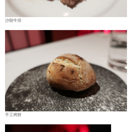
沙朗牛排
手工烤餅