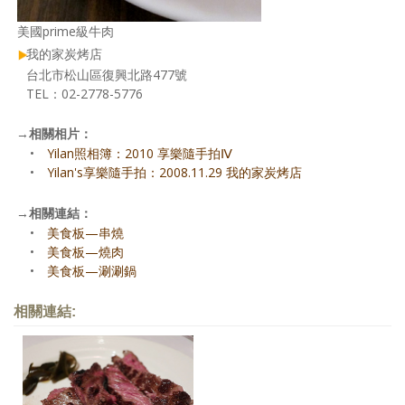
美國prime級牛肉
我的家炭烤店
台北市松山區復興北路477號
TEL：02-2778-5776
→
相關相片：
•
Yilan照相簿：2010 享樂隨手拍Ⅳ
•
Yilan's享樂隨手拍：2008.11.29 我的家炭烤店
→
相關連結：
•
美食板—串燒
•
美食板—燒肉
•
美食板—涮涮鍋
相關連結: