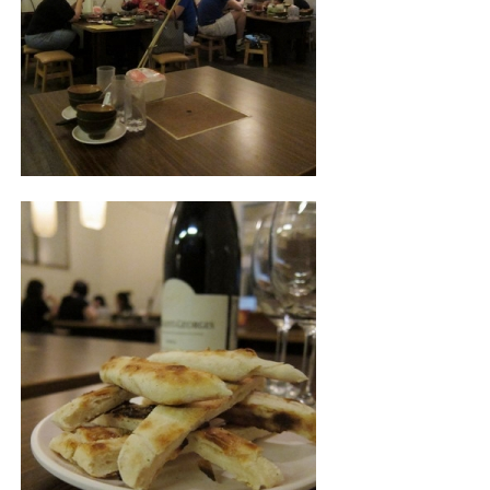
照相簿
影音區
創意出版服務
歷史區
關於Yilan
個人著作
活動實況記錄
媒體報導一覽
合作與代言
訂閱電子報