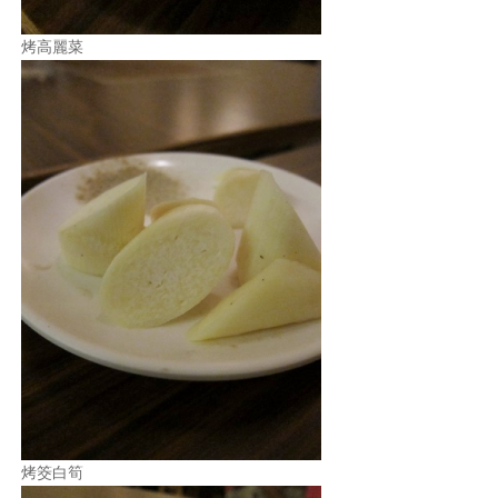
烤高麗菜
烤筊白筍