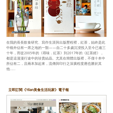
在我的長長飲食研究、寫作生涯與出版歷程裡，紅茶，始終是此
中格外佔有一席之地的一類——自二十多歲沉浸投入至今已逾三
十年，而從2005年的《尋味．紅茶》到2017年的《紅茶經》，
都是這漫漫行途中的珍貴結晶。尤其在簡體出版裡，不僅十本中
所佔有二，且兩本加起來，流傳與印行之深廣程度應也勝於其
他……
立即訂閱《Yilan美食生活玩家》電子報