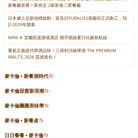
家餐廳首獲一星肯定 2家新進二星餐廳
日本威士忌新地標啟動：富良詩FURALISS蒸餾所正式動工，預
計2029年開幕
MINI ✕ 宜蘭凱渡廣場酒店 聯手開啟夏日玩樂新航線
重新定義當代啤酒品味！三得利頂級啤酒 The PREMIUM
MALT’S 2026 質感進化！
麥卡倫 • 新餐酒時代
麥卡倫甜蜜新浪潮
麥卡倫團圓美味學
麥卡倫 • 新餐桌
日日餐餐 • 麥卡倫