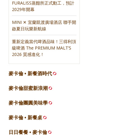
FURALISS蒸餾所正式動工，預計
2029年開幕
MINI ✕ 宜蘭凱渡廣場酒店 聯手開
啟夏日玩樂新航線
重新定義當代啤酒品味！三得利頂
級啤酒 The PREMIUM MALT’S
2026 質感進化！
麥卡倫 • 新餐酒時代
麥卡倫甜蜜新浪潮
麥卡倫團圓美味學
麥卡倫 • 新餐桌
日日餐餐 • 麥卡倫