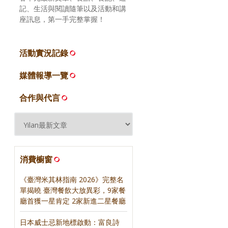
記、生活與閱讀隨筆以及活動和講
座訊息，第一手完整掌握！
活動實況記錄
媒體報導一覽
合作與代言
消費櫥窗
《臺灣米其林指南 2026》完整名
單揭曉 臺灣餐飲大放異彩，9家餐
廳首獲一星肯定 2家新進二星餐廳
日本威士忌新地標啟動：富良詩