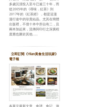
多歲沉浸投入至今已逾三十年，而
從2005年的《尋味．紅茶》到
2017年的《紅茶經》，都是這漫
漫行途中的珍貴結晶。尤其在簡體
出版裡，不僅十本中所佔有二，且
兩本加起來，流傳與印行之深廣程
度應也勝於其他……
立即訂閱《Yilan美食生活玩家》
電子報
各單元最新文章、食譜、食記、遊