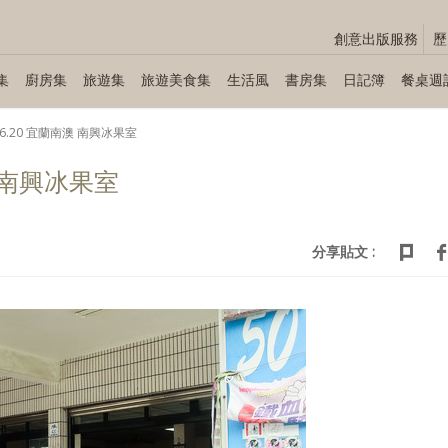
創意出版服務
歷
集
廚房集
旅遊集
旅遊美食集
生活風
書房集
日記簿
餐桌週
.06.20 宜蘭南澳 南興冰果室
澳 南興冰果室
分享貼文 :