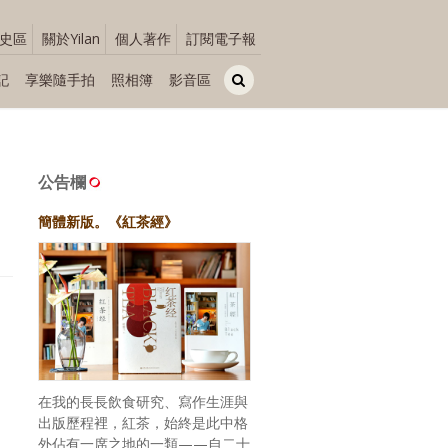
史區
關於Yilan
個人著作
訂閱電子報
記
享樂隨手拍
照相簿
影音區
公告欄
簡體新版。《紅茶經》
在我的長長飲食研究、寫作生涯與
出版歷程裡，紅茶，始終是此中格
外佔有一席之地的一類——自二十