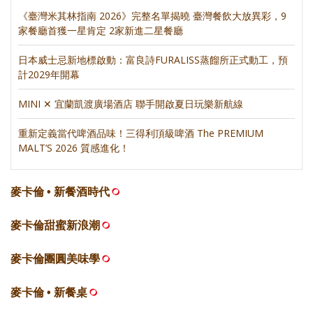
《臺灣米其林指南 2026》完整名單揭曉 臺灣餐飲大放異彩，9
家餐廳首獲一星肯定 2家新進二星餐廳
日本威士忌新地標啟動：富良詩FURALISS蒸餾所正式動工，預
計2029年開幕
MINI ✕ 宜蘭凱渡廣場酒店 聯手開啟夏日玩樂新航線
重新定義當代啤酒品味！三得利頂級啤酒 The PREMIUM
MALT’S 2026 質感進化！
麥卡倫 • 新餐酒時代
麥卡倫甜蜜新浪潮
麥卡倫團圓美味學
麥卡倫 • 新餐桌