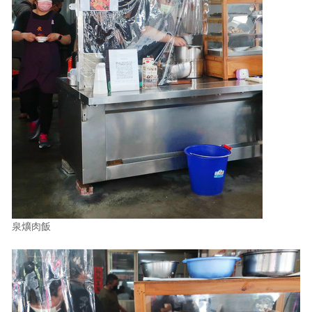
照相簿
影音區
創意出版服務
歷史區
關於Yilan
個人著作
活動實況記錄
媒體報導一覽
泉爌肉飯
合作與代言
訂閱電子報