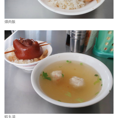
爌肉飯
蝦丸湯