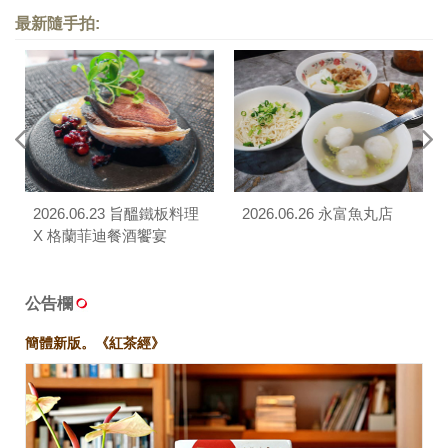
最新隨手拍:
2026.06.23 旨醞鐵板料理
2026.06.26 永富魚丸店
X 格蘭菲迪餐酒饗宴
公告欄
簡體新版。《紅茶經》