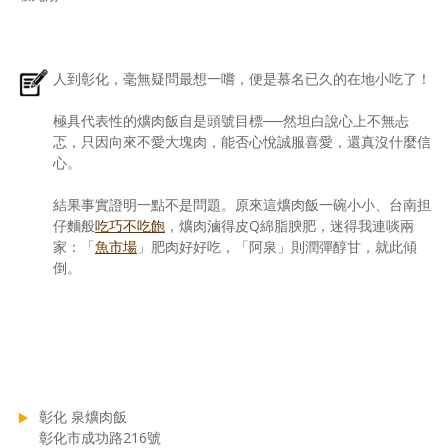
人到彰化，毫無疑問最想一嚐，便是慕名已久的在地小吃了！
極具代表性的爌肉飯自是頭號目標──然坦白說心上不無忐
忑，只因向來不愛大塊肉，能否心悅誠服喜愛，還真沒什麼信
心。
結果事實證明一點不是問題。原來這爌肉飯一碗小小、台南担
仔麵般
吃巧不吃飽
，爌肉滷得皮Q綿脂腴肥，迷得我連啖兩
家：「
魚市場
」肥肉好好吃，「阿泉」則潤彈醇甘，就此傾
倒。
彰化 泉爌肉飯
彰化市成功路216號