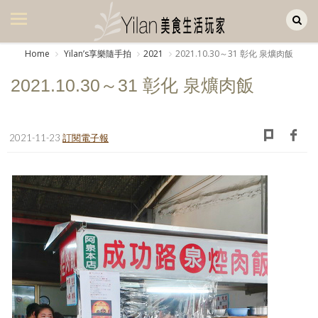
Yilan作品區
美食集
Home
Yilanʼs享樂隨手拍
2021
2021.10.30～31 彰化 泉爌肉飯
美飲集
2021.10.30～31 彰化 泉爌肉飯
廚房集
旅遊集
2021-11-23
訂閱電子報
旅遊美食集
生活風
書房集
日記簿
餐桌週記
享樂隨手拍