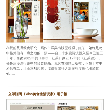
在我的長長飲食研究、寫作生涯與出版歷程裡，紅茶，始終是此
中格外佔有一席之地的一類——自二十多歲沉浸投入至今已逾三
十年，而從2005年的《尋味．紅茶》到2017年的《紅茶經》，
都是這漫漫行途中的珍貴結晶。尤其在簡體出版裡，不僅十本中
所佔有二，且兩本加起來，流傳與印行之深廣程度應也勝於其
他……
立即訂閱《Yilan美食生活玩家》電子報