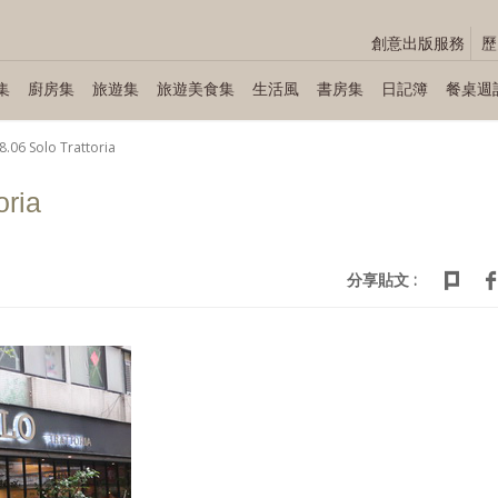
創意出版服務
歷
集
廚房集
旅遊集
旅遊美食集
生活風
書房集
日記簿
餐桌週
8.06 Solo Trattoria
oria
分享貼文 :