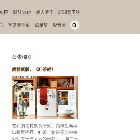
史區
關於Yilan
個人著作
訂閱電子報
記
享樂隨手拍
照相簿
影音區
公告欄
簡體新版。《紅茶經》
在我的長長飲食研究、寫作生涯與
出版歷程裡，紅茶，始終是此中格
外佔有一席之地的一類——自二十