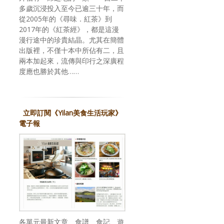
多歲沉浸投入至今已逾三十年，而
從2005年的《尋味．紅茶》到
2017年的《紅茶經》，都是這漫
漫行途中的珍貴結晶。尤其在簡體
出版裡，不僅十本中所佔有二，且
兩本加起來，流傳與印行之深廣程
度應也勝於其他……
立即訂閱《Yilan美食生活玩家》
電子報
各單元最新文章、食譜、食記、遊