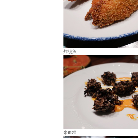
炸鯷魚
米血糕