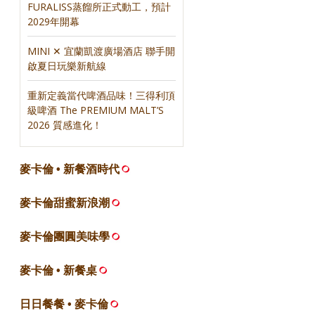
FURALISS蒸餾所正式動工，預計
2029年開幕
MINI ✕ 宜蘭凱渡廣場酒店 聯手開
啟夏日玩樂新航線
重新定義當代啤酒品味！三得利頂
級啤酒 The PREMIUM MALT’S
2026 質感進化！
麥卡倫 • 新餐酒時代
麥卡倫甜蜜新浪潮
麥卡倫團圓美味學
麥卡倫 • 新餐桌
日日餐餐 • 麥卡倫