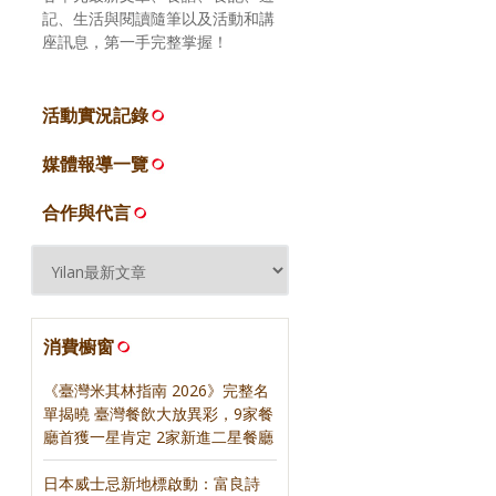
記、生活與閱讀隨筆以及活動和講
座訊息，第一手完整掌握！
活動實況記錄
媒體報導一覽
合作與代言
消費櫥窗
《臺灣米其林指南 2026》完整名
單揭曉 臺灣餐飲大放異彩，9家餐
廳首獲一星肯定 2家新進二星餐廳
日本威士忌新地標啟動：富良詩