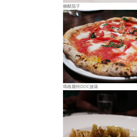
糖醋茄子
瑪格麗特DOC披薩