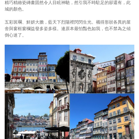
精巧精緻瓷磚畫固然令人目眩神馳，然引我不時駐足的卻還有，此
城的顏色。
五彩斑斕、鮮妍大膽，藍天下烈陽裡閃閃生光。襯得形狀各異的屋
舍與窗框窗欄益發多姿多樣。連原本最怕豔色如我，也不禁為之傾
倒心迷了。