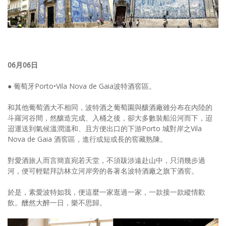
06月06日
● 葡萄牙Porto•Vila Nova de Gaia波特酒窖區。
和其他葡萄酒大不相同，波特酒之葡萄園與釀酒廠雖分布在內陸的
斗羅河谷間，然釀造完成、入桶之後，卻大多數裝船沿河而下，迢
迢運送到氣候溫潤溫和、且方便出口的下游Porto 城對岸之Vila
Nova de Gaia 酒窖區，進行或短或長的窖藏熟陳。
對愛酒旅人而言簡直宛若天堂，不須跋涉遠赴山中，只消幾步過
河，便可輕鬆拜訪林立河岸旁的各著名波特酒廠之旗下酒窖。
於是，素愛波特如我，便這麼一家逛過一家，一款接一款縱情歡
飲。醺然大醉一日，樂不思歸。