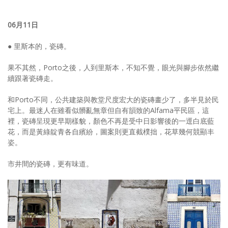
06月11日
● 里斯本的，瓷磚。
果不其然，Porto之後，人到里斯本，不知不覺，眼光與腳步依然繼
續跟著瓷磚走。
和Porto不同，公共建築與教堂尺度宏大的瓷磚畫少了，多半見於民
宅上。最迷人在雖看似髒亂無章但自有韻致的Alfama平民區，這
裡，瓷磚呈現更早期樣貌，顏色不再是受中日影響後的一逕白底藍
花，而是黃綠靛青各自繽紛，圖案則更直截樸拙，花草幾何競顯丰
姿。
市井間的瓷磚，更有味道。