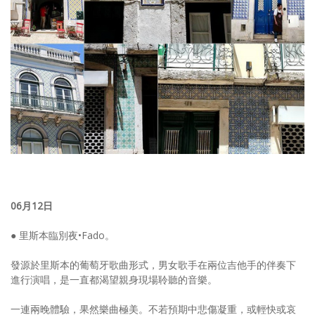
06月12日
● 里斯本臨別夜•Fado。
發源於里斯本的葡萄牙歌曲形式，男女歌手在兩位吉他手的伴奏下
進行演唱，是一直都渴望親身現場聆聽的音樂。
一連兩晚體驗，果然樂曲極美。不若預期中悲傷凝重，或輕快或哀