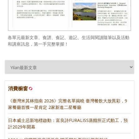
各單元最新文章、食譜、食記、遊記、生活與閱讀隨筆以及活動
和講座訊息，第一手完整掌握！
消費櫥窗
《臺灣米其林指南 2026》完整名單揭曉 臺灣餐飲大放異彩，9
家餐廳首獲一星肯定 2家新進二星餐廳
日本威士忌新地標啟動：富良詩FURALISS蒸餾所正式動工，預
計2029年開幕