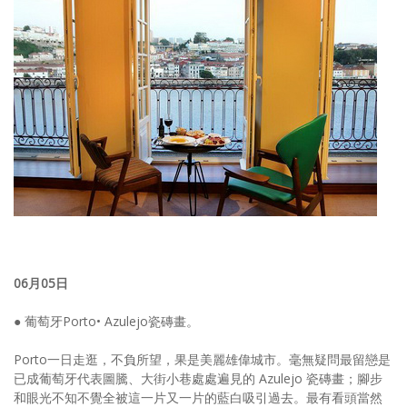
照相簿
影音區
創意出版服務
歷史區
關於Yilan
個人著作
活動實況記錄
媒體報導一覽
06月05日
合作與代言
● 葡萄牙Porto• Azulejo瓷磚畫。
訂閱電子報
Porto一日走逛，不負所望，果是美麗雄偉城市。毫無疑問最留戀是
已成葡萄牙代表圖騰、大街小巷處處遍見的 Azulejo 瓷磚畫；腳步
和眼光不知不覺全被這一片又一片的藍白吸引過去。最有看頭當然