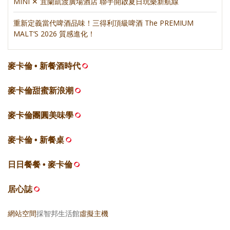
MINI ✕ 宜蘭凱渡廣場酒店 聯手開啟夏日玩樂新航線
重新定義當代啤酒品味！三得利頂級啤酒 The PREMIUM
MALT’S 2026 質感進化！
麥卡倫 • 新餐酒時代
麥卡倫甜蜜新浪潮
麥卡倫團圓美味學
麥卡倫 • 新餐桌
日日餐餐 • 麥卡倫
居心誌
網站空間
採智邦生活館
虛擬主機