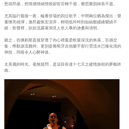
愁或昂揚，然情感情緒情致卻皆百轉千迴，樂思樂韻綿長不盡。
尤其臨行最後一夜，輪番登場的四位歌手，中間兩位猶為傑出：聲
量嘹亮雄渾，激昂處恢宏澎湃，輕唱低吟時則如絲般繾綣縈繞不
絕；歌聲裡，款款流露著洞見人世人事的滄桑與清明。
聽之，彷彿剎那直接穿透了內心裡最柔軟最深沈的角落，百感交
集，悸動淚流難抑。更別提葡萄牙吉他樂手那行雲流水已臻化境的
神技，同樣令人心醉神迷。
太美麗的時光。毫無疑問，是這段長達十七天之縱情旅程的夢般終
曲。