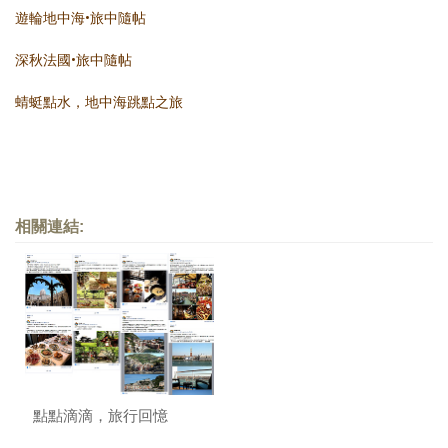
遊輪地中海•旅中隨帖
深秋法國•旅中隨帖
蜻蜓點水，地中海跳點之旅
相關連結:
點點滴滴，旅行回憶