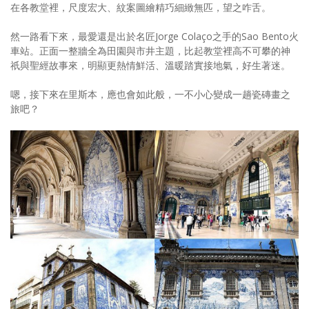
在各教堂裡，尺度宏大、紋案圖繪精巧細緻無匹，望之咋舌。
然一路看下來，最愛還是出於名匠Jorge Colaço之手的Sao Bento火
車站。正面一整牆全為田園與市井主題，比起教堂裡高不可攀的神
祇與聖經故事來，明顯更熱情鮮活、溫暖踏實接地氣，好生著迷。
嗯，接下來在里斯本，應也會如此般，一不小心變成一趟瓷磚畫之
旅吧？