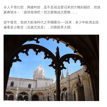
令人不禁幻想，興建時節，是不是就這麼召來四方雕刻藝匠，然後
豪爽號令：「盡情發揮吧！想怎麼雕就怎麼雕……」
從中窺見，曾經大航海時代之帝國榮光──說來，多少年歐洲走踏、
遍看多少教堂（這趟尤其是），仍覺眼界大開。