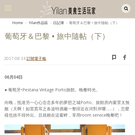
Yilan作品區
美食集
Home
Yilan作品區
日記簿
葡萄牙＆巴黎 • 旅中隨帖（下）
美飲集
葡萄牙＆巴黎 • 旅中隨帖（下）
廚房集
旅遊集
2017-08-14
訂閱電子報
旅遊美食集
06月04日
生活風
● 葡萄牙•Pestana Vintage Porto旅館。晚餐時光。
書房集
向晚，抵達另一心心念念多年的夢想之城Porto。旅館房內窗景太無
日記簿
敵（天啊！如雷貫耳之各波特酒廠一整排近在河對岸哪……），怎麼
樣也捨不得外出。且就賴在這窗畔，享用room service晚餐吧！
餐桌週記
享樂隨手拍