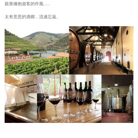
親善擁抱遊客的作風……
太有意思的酒鄉，流連忘返。