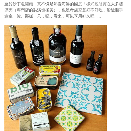
至於沙丁魚罐頭，真不愧是熱愛海鮮的國度！樣式包裝實在太多樣
漂亮（專門店的裝潢也極美），也沒考慮究竟好不好吃，沿途順手
這拿一罐、那抓一只，嗯，看來，可以享用好久哩……