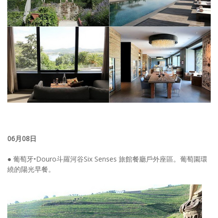
06月08日
● 葡萄牙•Douro斗羅河谷Six Senses 旅館餐廳戶外座區。葡萄園環
繞的陽光早餐。