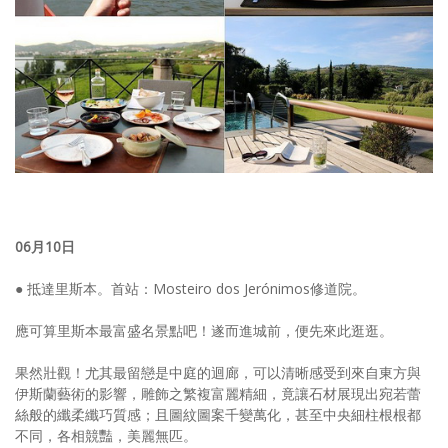
06月10日
● 抵達里斯本。首站：Mosteiro dos Jerónimos修道院。
應可算里斯本最富盛名景點吧！遂而進城前，便先來此逛逛。
果然壯觀！尤其最留戀是中庭的迴廊，可以清晰感受到來自東方與
伊斯蘭藝術的影響，雕飾之繁複富麗精細，竟讓石材展現出宛若蕾
絲般的纖柔纖巧質感；且圖紋圖案千變萬化，甚至中央細柱根根都
不同，各相競豔，美麗無匹。