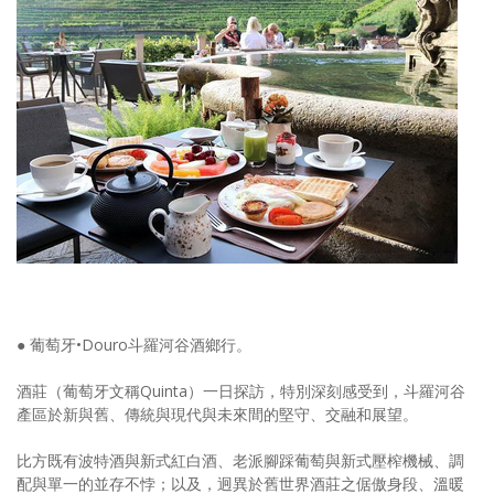
● 葡萄牙•Douro斗羅河谷酒鄉行。
酒莊（葡萄牙文稱Quinta）一日探訪，特別深刻感受到，斗羅河谷
產區於新與舊、傳統與現代與未來間的堅守、交融和展望。
比方既有波特酒與新式紅白酒、老派腳踩葡萄與新式壓榨機械、調
配與單一的並存不悖；以及，迥異於舊世界酒莊之倨傲身段、溫暖