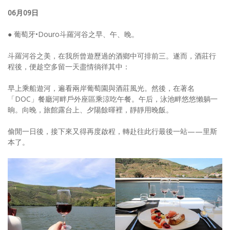
06月09日
● 葡萄牙•Douro斗羅河谷之早、午、晚。
斗羅河谷之美，在我所曾遊歷過的酒鄉中可排前三。遂而，酒莊行
程後，便趁空多留一天盡情徜徉其中：
早上乘船遊河，遍看兩岸葡萄園與酒莊風光。然後，在著名
「DOC」餐廳河畔戶外座區乘涼吃午餐。午后，泳池畔悠悠懶躺一
晌。向晚，旅館露台上、夕陽餘暉裡，靜靜用晚飯。
偷閒一日後，接下來又得再度啟程，轉赴往此行最後一站——里斯
本了。