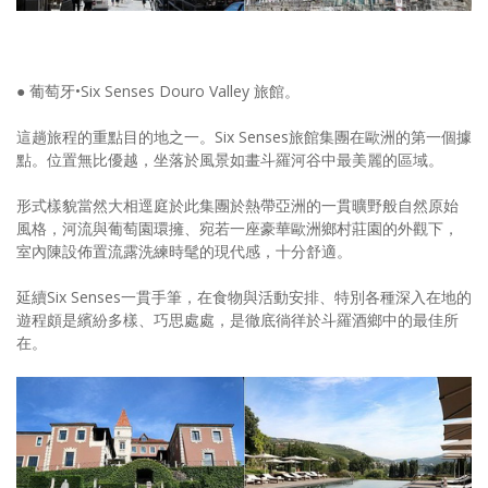
● 葡萄牙•Six Senses Douro Valley 旅館。
這趟旅程的重點目的地之一。Six Senses旅館集團在歐洲的第一個據
點。位置無比優越，坐落於風景如畫斗羅河谷中最美麗的區域。
形式樣貌當然大相逕庭於此集團於熱帶亞洲的一貫曠野般自然原始
風格，河流與葡萄園環擁、宛若一座豪華歐洲鄉村莊園的外觀下，
室內陳設佈置流露洗練時髦的現代感，十分舒適。
延續Six Senses一貫手筆，在食物與活動安排、特別各種深入在地的
遊程頗是繽紛多樣、巧思處處，是徹底徜徉於斗羅酒鄉中的最佳所
在。