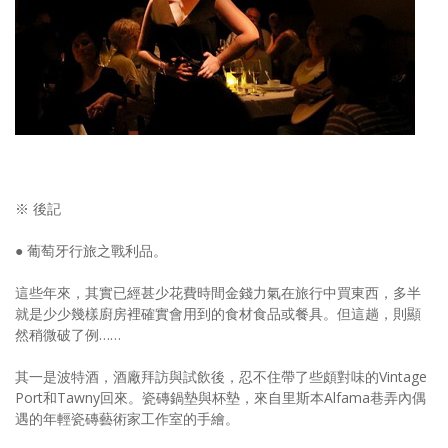
※ 後記
● 葡萄牙行旅之戰利品。
這些年來，其實已經甚少花費時間金錢力氣在旅行中買東西，多半
就是少少幾樣廚房裡確實會用到的食材食品或餐具。但這趟，則顯
然稍微破了例……
其一是波特酒，酒廠拜訪與試飲後，忍不住帶了些頗對味的Vintage
Port和Tawny回來。瓷磚鍋墊與杯墊，來自里斯本Alfama巷弄內偶
遇的年輕瓷磚藝術家工作室的手繪。