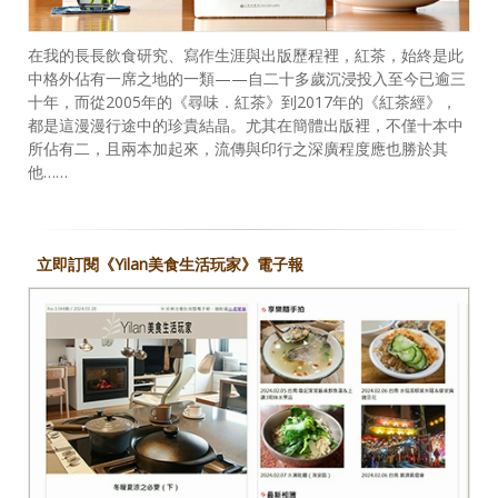
在我的長長飲食研究、寫作生涯與出版歷程裡，紅茶，始終是此
中格外佔有一席之地的一類——自二十多歲沉浸投入至今已逾三
十年，而從2005年的《尋味．紅茶》到2017年的《紅茶經》，
都是這漫漫行途中的珍貴結晶。尤其在簡體出版裡，不僅十本中
所佔有二，且兩本加起來，流傳與印行之深廣程度應也勝於其
他……
立即訂閱《Yilan美食生活玩家》電子報