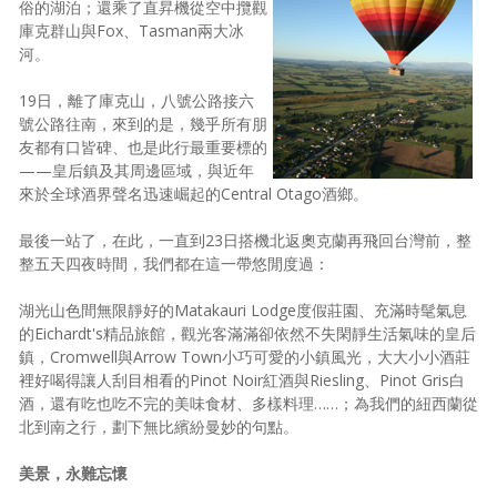
俗的湖泊；還乘了直昇機從空中攬觀
庫克群山與Fox、Tasman兩大冰
河。
19日，離了庫克山，八號公路接六
號公路往南，來到的是，幾乎所有朋
友都有口皆碑、也是此行最重要標的
——皇后鎮及其周邊區域，與近年
來於全球酒界聲名迅速崛起的Central Otago酒鄉。
最後一站了，在此，一直到23日搭機北返奧克蘭再飛回台灣前，整
整五天四夜時間，我們都在這一帶悠閒度過：
湖光山色間無限靜好的Matakauri Lodge度假莊園、充滿時髦氣息
的Eichardt's精品旅館，觀光客滿滿卻依然不失閑靜生活氣味的皇后
鎮，Cromwell與Arrow Town小巧可愛的小鎮風光，大大小小酒莊
裡好喝得讓人刮目相看的Pinot Noir紅酒與Riesling、Pinot Gris白
酒，還有吃也吃不完的美味食材、多樣料理……；為我們的紐西蘭從
北到南之行，劃下無比繽紛曼妙的句點。
美景，永難忘懷