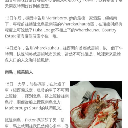
天兩夜時間好好到處逛逛。
照相簿
13日午后，微醺中告別Martinborough的最後一家酒莊，繼續南
影音區
下，專程前往接近北島最南端的Wharekauhau地區，在頂級與經典
創意出版服務
程度上可說幾乎Huka Lodge不相上下的Wharekauhau Country
Estate濱海度假莊園小住一晚。
歷史區
14日近午，告別Wharekauhau，往西開向首都威靈頓，以一個下午
關於Yilan
時間，快速領略威靈頓城市景致，當然不可錯過是，城裡素來最膾
炙人口的人文咖啡館風情。
個人著作
南島，絕美懾人
活動實況記錄
15日一大早，前往碼頭，在此還了
媒體報導一覽
車（紐西蘭規定，租賃的車子不可開
上渡輪），揮別北島，搭上渡輪往南
合作與代言
島行，順便從船上攬觀南島北方
Marborough Sound的峽灣風光。
訂閱電子報
抵達南島，Picton碼頭領了另一部
車，馬上就開往我已然傾心多年，香