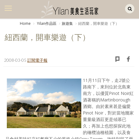
Yilan作品區
美食集
Home
Yilan作品區
旅遊集
紐西蘭，開車樂遊（下）
美飲集
紐西蘭，開車樂遊（下）
廚房集
旅遊集
2008-03-05
訂閱電子報
旅遊美食集
11月11日下午，走2號公
生活風
路南下，來到位於北島東
南方，以優質Pinot Noir紅
書房集
酒著稱的Martinborough
酒鄉。由於素來甚是偏愛
日記簿
Pinot Noir，對於當地幾家
重量級酒莊更是傾慕已
餐桌週記
久；再加上也想探探此地
的橄欖油種植園，以及食
享樂隨手拍
品食材美味好店好餐廳不少的風格小鎮Grey Towm，故特別留了兩