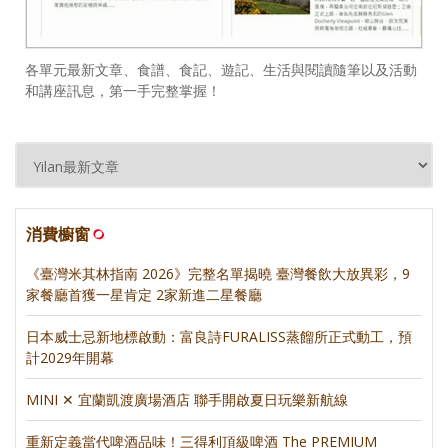
各單元最新文章、食譜、食記、遊記、生活與閱讀隨筆以及活動
和講座訊息，第一手完整掌握！
消費櫥窗
《臺灣米其林指南 2026》完整名單揭曉 臺灣餐飲大放異彩，9
家餐廳首獲一星肯定 2家新進二星餐廳
日本威士忌新地標啟動：富良詩FURALISS蒸餾所正式動工，預
計2029年開幕
MINI ✕ 宜蘭凱渡廣場酒店 聯手開啟夏日玩樂新航線
重新定義當代啤酒品味！三得利頂級啤酒 The PREMIUM