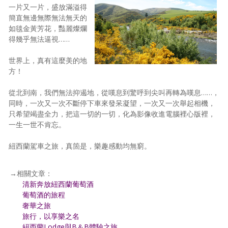
一片又一片，盛放滿溢得
簡直無邊無際無法無天的
如毯金黃芳花，豔麗燦爛
得幾乎無法逼視……
世界上，真有這麼美的地
方！
從北到南，我們無法抑遏地，從嘆息到驚呼到尖叫再轉為嘆息……，
同時，一次又一次不斷停下車來發呆凝望，一次又一次舉起相機，
只希望竭盡全力，把這一切的一切，化為影像收進電腦裡心版裡，
一生一世不肯忘。
紐西蘭駕車之旅，真箇是，樂趣感動均無窮。
→相關文章：
清新奔放紐西蘭葡萄酒
葡萄酒的旅程
奢華之旅
旅行，以享樂之名
紐西蘭Lodge與B＆B體驗之旅