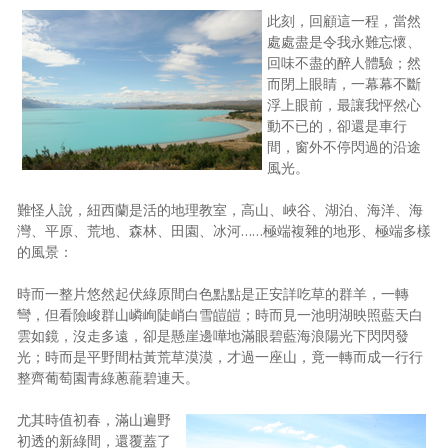
此刻，回顧這一程，當然
處處盡是令我永難忘懷、
回味不盡的醉人體驗；然
而閉上眼睛，一幕幕不斷
浮上眼前，最讓我怦然心
動不已的，卻還是車行
間，窗外不停閃過的沿途
風光。
難怪人說，紐西蘭是活的地理教室，高山、峽谷、湖泊、海洋、海
灣、平原、荒地、森林、田園、冰河……極端複雜的地形、極端多樣
的風景：
時而一整片悠然起伏綠原間白色點點是正安詳吃草的群羊，一轉
彎，但看險峻群山嶙峋陡峭白雪皚皚；時而見一池明湖映照藍天白
雲如鏡，沒走多遠，卻是懸崖邊嘩地滿眼碧藍海浪陽光下閃閃發
光；時而是平野間枯黃荒草漠漠，才過一座山，竟一轉而成一行行
整齊葡萄園青綠蔥蘢碧連天。
尤其時值初春，滿山遍野
初透的新綠間，還覆蓋了