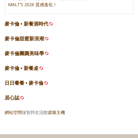
MALT’S 2026 質感進化！
麥卡倫 • 新餐酒時代
麥卡倫甜蜜新浪潮
麥卡倫團圓美味學
麥卡倫 • 新餐桌
日日餐餐 • 麥卡倫
居心誌
網站空間
採智邦生活館
虛擬主機