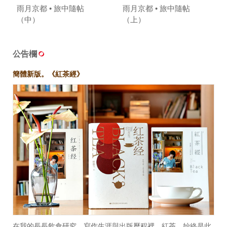
雨月京都 • 旅中隨帖
雨月京都 • 旅中隨帖
（中）
（上）
公告欄
簡體新版。《紅茶經》
在我的長長飲食研究、寫作生涯與出版歷程裡，紅茶，始終是此