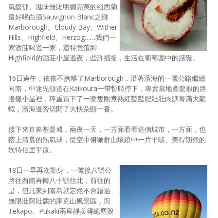
氣馥郁、滋味無比明媚亮爽的紐西蘭
最好喝白酒Sauvignon Blanc之鄉
Marborough。Cloudy Bay、Wither
Hills、Highfield、Herzog……我們一
家酒莊喝過一家，還特意落腳
Highfield的酒莊小屋過夜，些許捕捉，生活在葡萄園中的感覺。
16日過午，依依不捨離了Marborough，沿著濱海的一號公路繼續
向南，中途先順道在Kaikoura一帶暫時停下，專賣當地產龍蝦的路
邊攤小屋裡，秤重買下了一整隻剛煮熟紅豔豔肥壯壯肉腴膏滿大龍
蝦，濱海道旁切開了大快朵頤一番。
接下來直奔基督城，兩夜一天，一方面看看這個城市，一方面，也
搭上清晨的熱氣球，從空中俯瞰群山環繞中一片平曠、美得朗然的
坎特伯里平原。
18日一早再次動身，一號接八號公
路往西南再轉八十號往北，前往的
是，但凡來到南島就定然不會錯過、
無限壯闊壯麗的庫克山風景區，與
Tekapo、Pukaki兩座靜美得絕塵脫