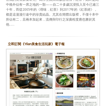
中格外佔有一席之地的一類——自二十多歲沉浸投入至今已逾三
十年，而從2005年的《尋味．紅茶》到2017年的《紅茶經》，
都是這漫漫行途中的珍貴結晶。尤其在簡體出版裡，不僅十本中
所佔有二，且兩本加起來，流傳與印行之深廣程度應也勝於其
他……
立即訂閱《Yilan美食生活玩家》電子報