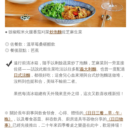
● 豉椒蝦米火腿番茄刈菜
炒泡麵
佐芝麻生菜
◎ 佐餐飲：溫草莓桑椹醋飲
◎ 餐後甜點：芭蕉
遠行前清冰箱，隨手以剩餘蔬菜炒了泡麵，芝麻菜則一旁直接
佐搭——話說此般生菜吃法以往多配
義大利麵
、也曾一度配過
日式涼麵
，都很好吃；這會兒心血來潮與台式炒泡麵送做堆，
沒料到也挺和合，美味不輸前二者。
果然每清冰箱總有天外飛來意外之得，這次又歡喜收穫新招！
※ 關於長年廚事與飲食領會、心得、體悟的
《日日三餐，早 ‧ 午 ‧
晚》
，以及餐食器皿、杯壺飲具、廚房道具等器物分享的
《日日物
事》
已經先後推出，二十年來四季餐桌之樂盡在此中，歡迎捧場！