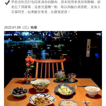
早前沒吃完打包回來凍存的酥肉，原本想用來煮排骨酥麵，卻
老忘了買蘿蔔，這會兒靈機一動，取以與酸白菜搭配，並加入
豆腐同烹；結果酸甘香美，比蘿蔔更搭！
2025.01.08（三）晚餐