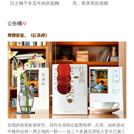
日之梅干冬瓜牛肉烏龍麵
亮，香茅馬告燒雞
公告欄
簡體新版。《紅茶經》
在我的長長飲食研究、寫作生涯與出版歷程裡，紅茶，始終是此
中格外佔有一席之地的一類——自二十多歲沉浸投入至今已逾三