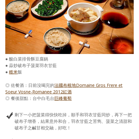
照相簿
影音區
創意出版服務
歷史區
關於Yilan
● 酸白菜排骨酥豆腐鍋
● 蒜炒破布子菠菜羽衣甘藍
個人著作
●
糙米
飯
活動實況記錄
◎ 佐餐酒：日前沒喝完的
法國布根地Domaine Gros Frere et
Soeur Vosne-Romanee 2012紅酒
媒體報導一覽
◎ 餐後甜點：台中白毛台
巨峰葡萄
合作與代言
剩下一小把菠菜得快快吃掉，順手和羽衣甘藍同炒，再下一把
破布子增香，結果意外和合，羽衣甘藍之苦雋、菠菜之清甜和
訂閱電子報
破布子之鹹甘相交融，好吃！