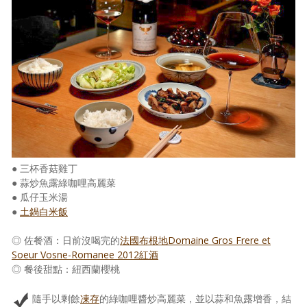
● 三杯香菇雞丁
● 蒜炒魚露綠咖哩高麗菜
● 瓜仔玉米湯
●
土鍋白米飯
◎ 佐餐酒：日前沒喝完的
法國布根地Domaine Gros Frere et
Soeur Vosne-Romanee 2012紅酒
◎ 餐後甜點：紐西蘭櫻桃
隨手以剩餘
凍存
的綠咖哩醬炒高麗菜，並以蒜和魚露增香，結