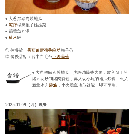
● 大蔥黑豬肉燒地瓜
●
涼拌
椒麻抱子娃娃菜
● 茼蒿魚丸湯
●
糙米
飯
◎ 佐餐飲：
香葉萬壽菊香蜂草
梅子茶
◎ 餐後甜點：台中白毛台
巨峰葡萄
● 大蔥黑豬肉燒地瓜：少許油爆香大蔥，放入切丁的
豬五花炒到豬肉變色，再入切小塊的地瓜炒香，倒入
適量水與
醬油
，小火燒至地瓜鬆透，即可享用。
2025.01.09（四）晚餐