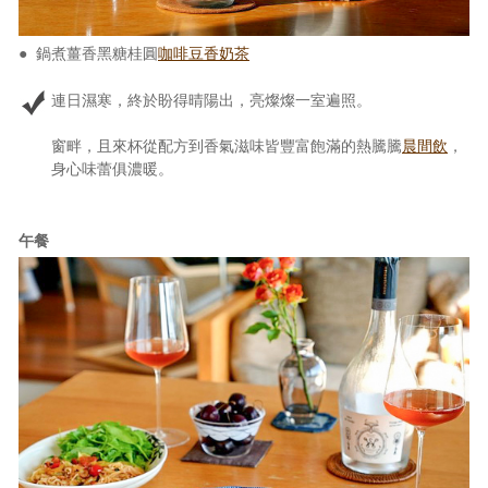
● 鍋煮薑香黑糖桂圓
咖啡豆香奶茶
連日濕寒，終於盼得晴陽出，亮燦燦一室遍照。
窗畔，且來杯從配方到香氣滋味皆豐富飽滿的熱騰騰
晨間飲
，
身心味蕾俱濃暖。
午餐