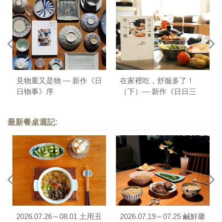
見物重又是物 — 新作《日
在家裡吃，舒服多了！
日物事》序
（下）— 新作《日日三
餐，早 ‧ 午 ‧ 晚》序
最新餐桌週記:
2026.07.26～08.01 土用丑
2026.07.19～07.25 鹹鮮馨