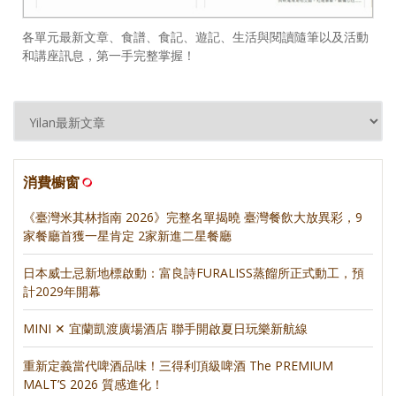
各單元最新文章、食譜、食記、遊記、生活與閱讀隨筆以及活動
和講座訊息，第一手完整掌握！
消費櫥窗
《臺灣米其林指南 2026》完整名單揭曉 臺灣餐飲大放異彩，9
家餐廳首獲一星肯定 2家新進二星餐廳
日本威士忌新地標啟動：富良詩FURALISS蒸餾所正式動工，預
計2029年開幕
MINI ✕ 宜蘭凱渡廣場酒店 聯手開啟夏日玩樂新航線
重新定義當代啤酒品味！三得利頂級啤酒 The PREMIUM
MALT’S 2026 質感進化！