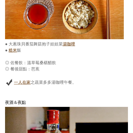
● 大蔥珠貝番茄舞菇抱子娃娃菜
湯咖哩
●
糙米
飯
◎ 佐餐飲：溫草莓桑椹醋飲
◎ 餐後甜點：芭蕉
一人在家
之蔬菜多多湯咖哩午餐。
夜酒＆夜點