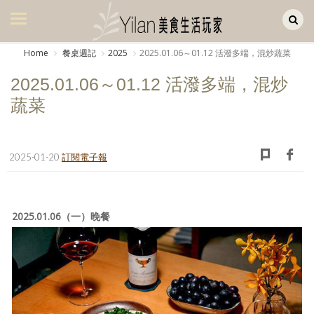
Yilan作品區
美食集
Home
餐桌週記
2025
2025.01.06～01.12 活潑多端，混炒蔬菜
美飲集
2025.01.06～01.12 活潑多端，混炒
廚房集
蔬菜
旅遊集
旅遊美食集
2025-01-20
訂閱電子報
生活風
書房集
2025.01.06（一）晚餐
日記簿
餐桌週記
享樂隨手拍