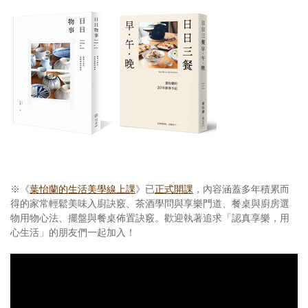
※《
葉怡蘭的生活美學線上課
》已
正式開課
，內容涵蓋多年積累而
得的家常輕鬆美味入廚訣竅、茶酒學問與享樂門道、餐桌與廚房選
物用物心法、擺盤與餐桌佈置訣竅。歡迎執著追求「認真享樂，用
心生活」的朋友們一起加入！