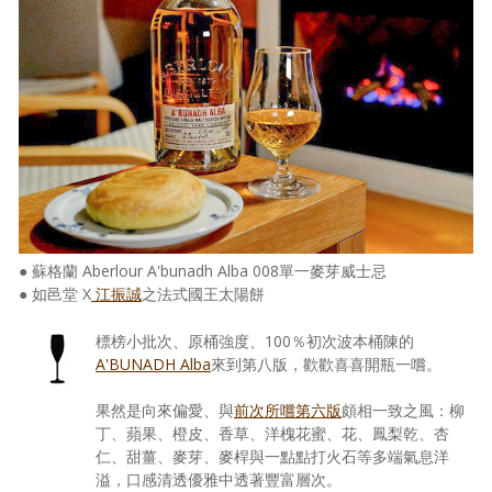
● 蘇格蘭 Aberlour A'bunadh Alba 008單一麥芽威士忌
● 如邑堂 X
江振誠
之法式國王太陽餅
標榜小批次、原桶強度、100％初次波本桶陳的
A'BUNADH Alba
來到第八版，歡歡喜喜開瓶一嚐。
果然是向來偏愛、與
前次所嚐第六版
頗相一致之風：柳
丁、蘋果、橙皮、香草、洋槐花蜜、花、鳳梨乾、杏
仁、甜薑、麥芽、麥桿與一點點打火石等多端氣息洋
溢，口感清透優雅中透著豐富層次。