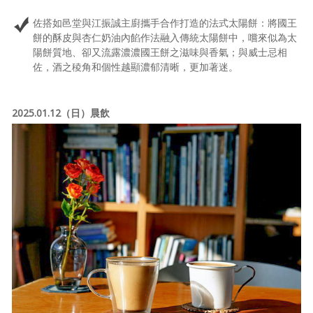
佐搭如邑堂與江振誠主廚攜手合作打造的法式太陽餅：將國王
餅的酥皮與杏仁奶油內餡作法融入傳統太陽餅中，嚐來似為太
陽餅質地、卻又流露濃濃國王餅之滋味與香氣；與威士忌相
佐，酒之稜角和個性越顯濃郁清晰，更加著迷。
2025.01.12（日）晨飲