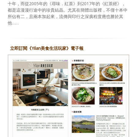
十年，而從2005年的《尋味．紅茶》到2017年的《紅茶經》，
都是這漫漫行途中的珍貴結晶。尤其在簡體出版裡，不僅十本中
所佔有二，且兩本加起來，流傳與印行之深廣程度應也勝於其
他……
立即訂閱《Yilan美食生活玩家》電子報