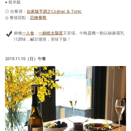
● 糙米飯
◎ 佐餐酒：
自家隨手調之Cognac & Tonic
◎ 餐後甜點：
巨峰葡萄
偷懶
一人食
，
一鍋燒太陽蛋
又登場。今晚靈機一動以椒麻腐乳
汁調味，鹹甘微辣，美味下飯！
2019.11.10（日）午餐