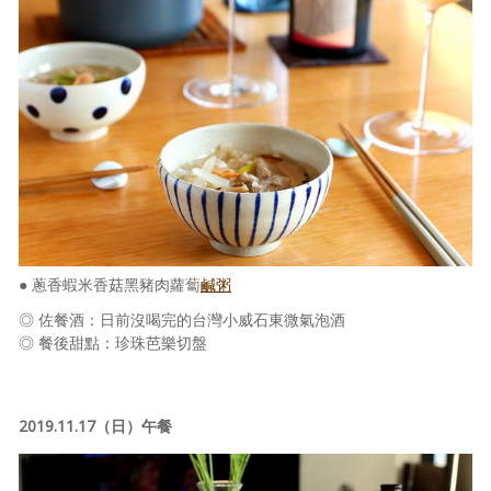
● 蔥香蝦米香菇黑豬肉蘿蔔
鹹粥
◎ 佐餐酒：日前沒喝完的台灣小威石東微氣泡酒
◎ 餐後甜點：珍珠芭樂切盤
2019.11.17（日）午餐