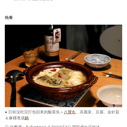
晚餐
● 日前沒吃完打包回來的酸菜魚＋
八寶丸
、高麗菜、豆腐、金針菇
＆麻糬煮成
鍋
◎ 佐餐酒：Ballantine's X PHANTACi 調和威士忌加冰