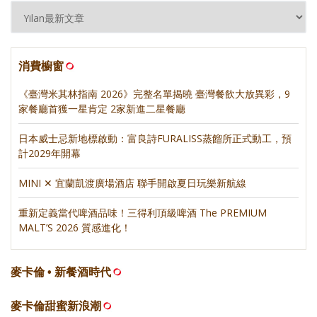
消費櫥窗
《臺灣米其林指南 2026》完整名單揭曉 臺灣餐飲大放異彩，9
家餐廳首獲一星肯定 2家新進二星餐廳
日本威士忌新地標啟動：富良詩FURALISS蒸餾所正式動工，預
計2029年開幕
MINI ✕ 宜蘭凱渡廣場酒店 聯手開啟夏日玩樂新航線
重新定義當代啤酒品味！三得利頂級啤酒 The PREMIUM
MALT’S 2026 質感進化！
麥卡倫 • 新餐酒時代
麥卡倫甜蜜新浪潮