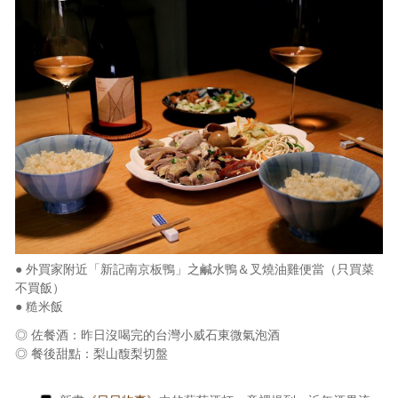
● 外買家附近「新記南京板鴨」之鹹水鴨＆叉燒油雞便當（只買菜
不買飯）
● 糙米飯
◎ 佐餐酒：昨日沒喝完的台灣小威石東微氣泡酒
◎ 餐後甜點：梨山馥梨切盤