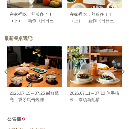
在家裡吃，舒服多了！
在家裡吃，舒服多了！
（下）— 新作《日日三
（上）— 新作《日日三
餐，早 ‧ 午 ‧ 晚》序
餐，早 ‧ 午 ‧ 晚》序
最新餐桌週記:
2026.07.19～07.25 鹹鮮馨
2026.07.11～07.19 信手拈
亮，香茅馬告燒雞
來，饅頭新配搭
公告欄