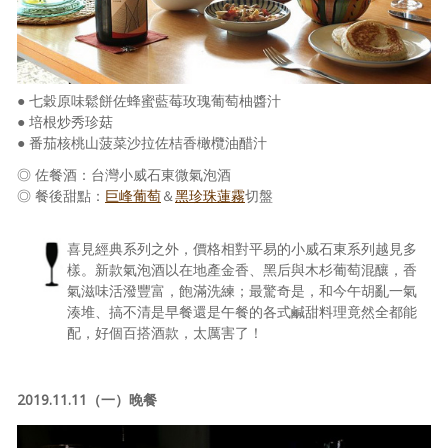
● 七穀原味鬆餅佐蜂蜜藍莓玫瑰葡萄柚醬汁
● 培根炒秀珍菇
● 番茄核桃山菠菜沙拉佐桔香橄欖油醋汁
◎ 佐餐酒：台灣小威石東微氣泡酒
◎ 餐後甜點：
巨峰葡萄
＆
黑珍珠蓮霧
切盤
喜見經典系列之外，價格相對平易的小威石東系列越見多
樣。新款氣泡酒以在地產金香、黑后與木杉葡萄混釀，香
氣滋味活潑豐富，飽滿洗練；最驚奇是，和今午胡亂一氣
湊堆、搞不清是早餐還是午餐的各式鹹甜料理竟然全都能
配，好個百搭酒款，太厲害了！
2019.11.11（一）晚餐