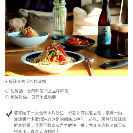
● 酸辣青木瓜沙拉涼麵
◎ 佐餐酒：台灣啤酒頭之立冬啤酒
◎ 餐後甜點：日昇木瓜切盤
婆婆給了一大包青木瓜沙拉，想著如何快速去化，靈機一動，
遂連醬汁多量鋪淋於冰鎮的麵條上拌勻一起吃。果然酸酸辣辣
鮮爽勁香，且還不費吹灰之力解決一餐，尤其在這秋老虎天氣
裡享用，真是太過癮啦！