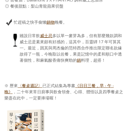
◎ 餐後甜點：梨山青龍蘋果切盤
忙趕稿之快手偷懶
鍋物
晚餐。
雖說日常飲
威士忌
多以單一麥芽為多，但有那麼幾款調和
威士忌是素來頗有好感的，這其中，百靈罈 17 年可算其
一。最近，因其與周杰倫的范特西合作推出限定聯名款緣
故得了一瓶，今晚取以佐餐，果是記憶中的柔和順口中透
著個性，和麻氣酸香痛快爽勁的
鍋
料理，超搭！
※ 歷來
〈餐桌週記〉
已正式結集為專書
《日日三餐，早 ‧ 午 ‧
晚》
，二十年來常日廚事與飲食領會、心得、體悟以及四季餐桌之
樂盡在此中，一定要捧場喔！