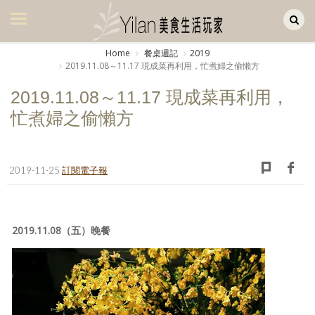
Yilan作品區
美食集
Home
餐桌週記
2019
2019.11.08～11.17 現成菜再利用，忙煮婦之偷懶方
美飲集
2019.11.08～11.17 現成菜再利用，
廚房集
忙煮婦之偷懶方
旅遊集
旅遊美食集
2019-11-25
訂閱電子報
生活風
書房集
2019.11.08（五）晚餐
日記簿
餐桌週記
享樂隨手拍