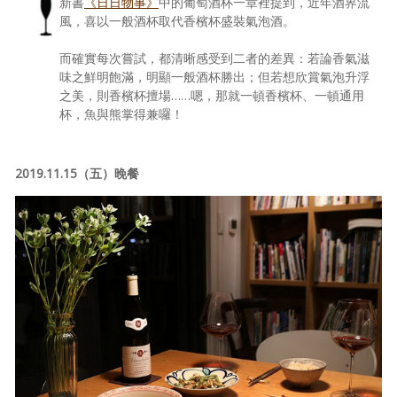
新書
《日日物事》
中的葡萄酒杯一章裡提到，近年酒界流
風，喜以一般酒杯取代香檳杯盛裝氣泡酒。
而確實每次嘗試，都清晰感受到二者的差異：若論香氣滋
味之鮮明飽滿，明顯一般酒杯勝出；但若想欣賞氣泡升浮
之美，則香檳杯擅場……嗯，那就一頓香檳杯、一頓通用
杯，魚與熊掌得兼囉！
2019.11.15（五）晚餐