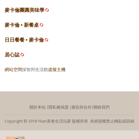
麥卡倫團圓美味學
麥卡倫 • 新餐桌
日日餐餐 • 麥卡倫
居心誌
網站空間
採智邦生活館
虛擬主機
關於本站
∣
隱私權保護
∣
廣告與合作
∣
聯絡我們
Copyright © 2018 Yilan美食生活玩家 版權所有 未經授權禁止轉貼或節錄