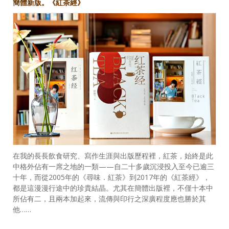
簡體新版。《紅茶經》
在我的長長飲食研究、寫作生涯與出版歷程裡，紅茶，始終是此
中格外佔有一席之地的一類——自二十多歲沉浸投入至今已逾三
十年，而從2005年的《尋味．紅茶》到2017年的《紅茶經》，
都是這漫漫行途中的珍貴結晶。尤其在簡體出版裡，不僅十本中
所佔有二，且兩本加起來，流傳與印行之深廣程度應也勝於其
他……