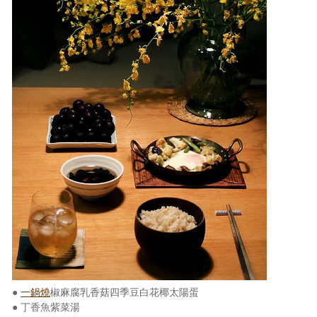
照相簿
影音區
創意出版服務
歷史區
關於Yilan
個人著作
活動實況記錄
媒體報導一覽
合作與代言
訂閱電子報
●
一鍋燒
椒麻腐乳香菇四季豆白花椰太陽蛋
● 丁香魚紫菜湯