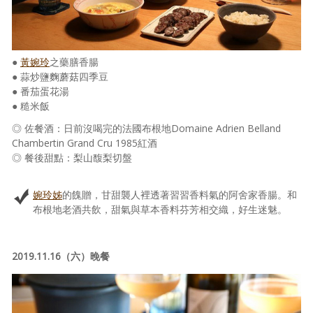
●
黃婉玲
之藥膳香腸
● 蒜炒鹽麴蘑菇四季豆
● 番茄蛋花湯
● 糙米飯
◎ 佐餐酒：日前沒喝完的法國布根地Domaine Adrien Belland
Chambertin Grand Cru 1985紅酒
◎ 餐後甜點：梨山馥梨切盤
婉玲姊
的餽贈，甘甜襲人裡透著習習香料氣的阿舍家香腸。和
布根地老酒共飲，甜氣與草本香料芬芳相交織，好生迷魅。
2019.11.16（六）晚餐