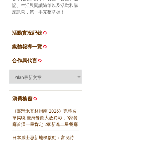
記、生活與閱讀隨筆以及活動和講
座訊息，第一手完整掌握！
活動實況記錄
媒體報導一覽
合作與代言
消費櫥窗
《臺灣米其林指南 2026》完整名
單揭曉 臺灣餐飲大放異彩，9家餐
廳首獲一星肯定 2家新進二星餐廳
日本威士忌新地標啟動：富良詩