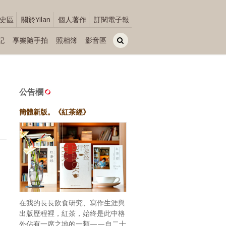
史區
關於Yilan
個人著作
訂閱電子報
記
享樂隨手拍
照相簿
影音區
公告欄
簡體新版。《紅茶經》
在我的長長飲食研究、寫作生涯與
出版歷程裡，紅茶，始終是此中格
外佔有一席之地的一類——自二十