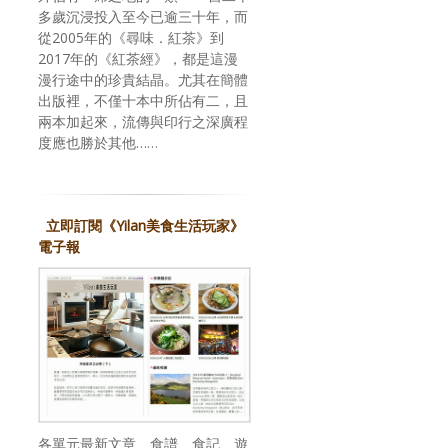
多歲沉浸投入至今已逾三十年，而
從2005年的《尋味．紅茶》到
2017年的《紅茶經》，都是這漫
漫行途中的珍貴結晶。尤其在簡體
出版裡，不僅十本中所佔有二，且
兩本加起來，流傳與印行之深廣程
度應也勝於其他……
立即訂閱《Yilan美食生活玩家》
電子報
各單元最新文章、食譜、食記、遊