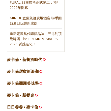
FURALISS蒸餾所正式動工，預計
2029年開幕
MINI ✕ 宜蘭凱渡廣場酒店 聯手開
啟夏日玩樂新航線
重新定義當代啤酒品味！三得利頂
級啤酒 The PREMIUM MALT’S
2026 質感進化！
麥卡倫 • 新餐酒時代
麥卡倫甜蜜新浪潮
麥卡倫團圓美味學
麥卡倫 • 新餐桌
日日餐餐 • 麥卡倫