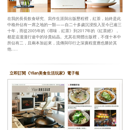
在我的長長飲食研究、寫作生涯與出版歷程裡，紅茶，始終是此
中格外佔有一席之地的一類——自二十多歲沉浸投入至今已逾三
十年，而從2005年的《尋味．紅茶》到2017年的《紅茶經》，
都是這漫漫行途中的珍貴結晶。尤其在簡體出版裡，不僅十本中
所佔有二，且兩本加起來，流傳與印行之深廣程度應也勝於其
他……
立即訂閱《Yilan美食生活玩家》電子報