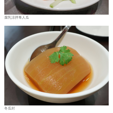
腐乳涼拌隼人瓜
冬瓜封