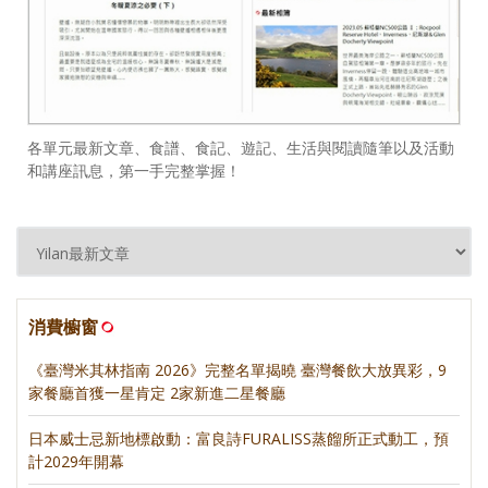
各單元最新文章、食譜、食記、遊記、生活與閱讀隨筆以及活動
和講座訊息，第一手完整掌握！
消費櫥窗
《臺灣米其林指南 2026》完整名單揭曉 臺灣餐飲大放異彩，9
家餐廳首獲一星肯定 2家新進二星餐廳
日本威士忌新地標啟動：富良詩FURALISS蒸餾所正式動工，預
計2029年開幕