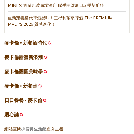
MINI ✕ 宜蘭凱渡廣場酒店 聯手開啟夏日玩樂新航線
重新定義當代啤酒品味！三得利頂級啤酒 The PREMIUM
MALT’S 2026 質感進化！
麥卡倫 • 新餐酒時代
麥卡倫甜蜜新浪潮
麥卡倫團圓美味學
麥卡倫 • 新餐桌
日日餐餐 • 麥卡倫
居心誌
網站空間
採智邦生活館
虛擬主機