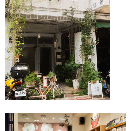
照相簿
影音區
創意出版服務
歷史區
關於Yilan
個人著作
活動實況記錄
媒體報導一覽
合作與代言
訂閱電子報