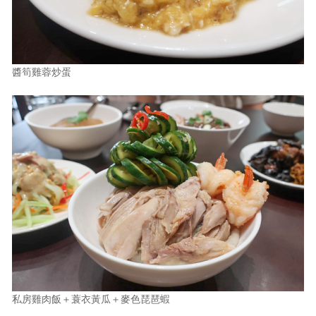
醬筍雞蓉炒蛋
私房雞肉飯＋蓑衣黃瓜＋麥色琵琶蝦