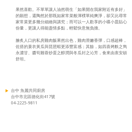
果然喜歡。不單單讓人油然萌生「如果開在我家附近有多好」
的願想，還陶然於那既如家常菜般渾樸單純爽淨，卻又比尋常
家常菜更多幾分細緻與講究；而可以一人歡享的小碟小皿貼心
份量，更讓人得能盡情多點，輕鬆快意無負擔。
膾炙人口的私房雞肉飯果然出色，雞肉滑嫩香彈，口感超棒，
佐搭的蓑衣黃瓜與琵琶蝦更添豐富感；其餘，如四喜烤麩之雋
永濃甘、醬筍雞蓉炒蛋之醇潤與冬瓜封之沁芳，食來由衷安頓
舒坦。
台中 魚麗共同廚房
台中市北區德化街417號
04-2225-9811