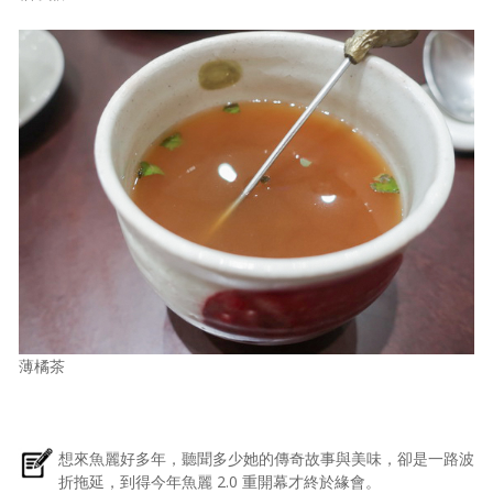
薄橘茶
想來魚麗好多年，聽聞多少她的傳奇故事與美味，卻是一路波
折拖延，到得今年魚麗 2.0 重開幕才終於緣會。