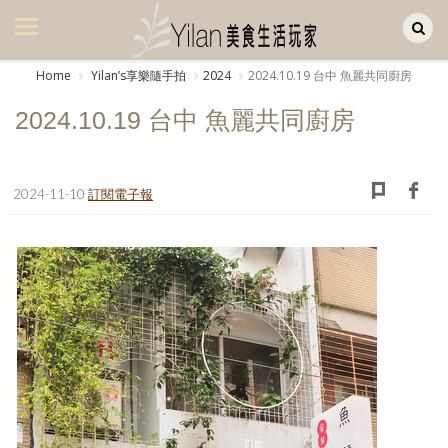
Yilan作品區
美食集
Home
Yilanʼs享樂隨手拍
2024
2024.10.19 台中 魚麗共同廚房
美飲集
2024.10.19 台中 魚麗共同廚房
廚房集
旅遊集
2024-11-10
訂閱電子報
旅遊美食集
生活風
書房集
日記簿
餐桌週記
享樂隨手拍