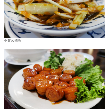
韭黃炒鱔魚