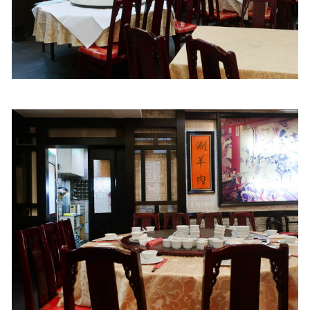
照相簿
影音區
創意出版服務
歷史區
關於Yilan
個人著作
活動實況記錄
媒體報導一覽
合作與代言
訂閱電子報