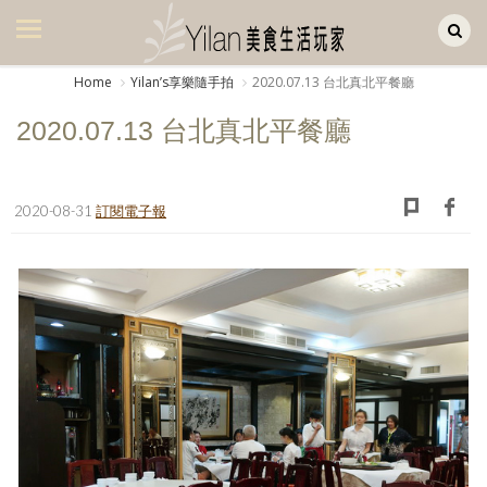
Yilan作品區
美食集
Home
Yilanʼs享樂隨手拍
2020.07.13 台北真北平餐廳
美飲集
2020.07.13 台北真北平餐廳
廚房集
旅遊集
2020-08-31
訂閱電子報
旅遊美食集
生活風
書房集
日記簿
餐桌週記
享樂隨手拍