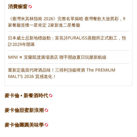
消費櫥窗
《臺灣米其林指南 2026》完整名單揭曉 臺灣餐飲大放異彩，9
家餐廳首獲一星肯定 2家新進二星餐廳
日本威士忌新地標啟動：富良詩FURALISS蒸餾所正式動工，預
計2029年開幕
MINI ✕ 宜蘭凱渡廣場酒店 聯手開啟夏日玩樂新航線
重新定義當代啤酒品味！三得利頂級啤酒 The PREMIUM
MALT’S 2026 質感進化！
麥卡倫 • 新餐酒時代
麥卡倫甜蜜新浪潮
麥卡倫團圓美味學