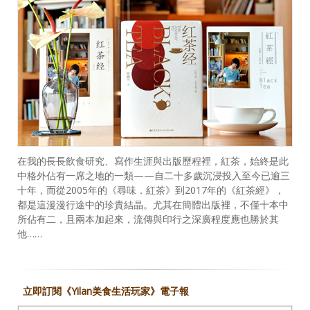
在我的長長飲食研究、寫作生涯與出版歷程裡，紅茶，始終是此
中格外佔有一席之地的一類——自二十多歲沉浸投入至今已逾三
十年，而從2005年的《尋味．紅茶》到2017年的《紅茶經》，
都是這漫漫行途中的珍貴結晶。尤其在簡體出版裡，不僅十本中
所佔有二，且兩本加起來，流傳與印行之深廣程度應也勝於其
他……
立即訂閱《Yilan美食生活玩家》電子報