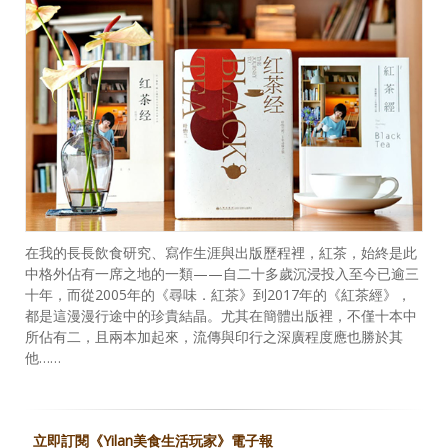
在我的長長飲食研究、寫作生涯與出版歷程裡，紅茶，始終是此
中格外佔有一席之地的一類——自二十多歲沉浸投入至今已逾三
十年，而從2005年的《尋味．紅茶》到2017年的《紅茶經》，
都是這漫漫行途中的珍貴結晶。尤其在簡體出版裡，不僅十本中
所佔有二，且兩本加起來，流傳與印行之深廣程度應也勝於其
他……
立即訂閱《Yilan美食生活玩家》電子報