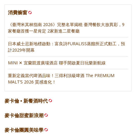
消費櫥窗
《臺灣米其林指南 2026》完整名單揭曉 臺灣餐飲大放異彩，9
家餐廳首獲一星肯定 2家新進二星餐廳
日本威士忌新地標啟動：富良詩FURALISS蒸餾所正式動工，預
計2029年開幕
MINI ✕ 宜蘭凱渡廣場酒店 聯手開啟夏日玩樂新航線
重新定義當代啤酒品味！三得利頂級啤酒 The PREMIUM
MALT’S 2026 質感進化！
麥卡倫 • 新餐酒時代
麥卡倫甜蜜新浪潮
麥卡倫團圓美味學