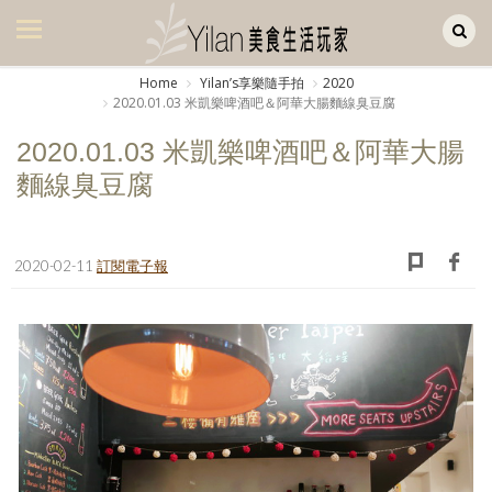
Yilan作品區
美食集
Home
Yilanʼs享樂隨手拍
2020
2020.01.03 米凱樂啤酒吧＆阿華大腸麵線臭豆腐
美飲集
2020.01.03 米凱樂啤酒吧＆阿華大腸
廚房集
麵線臭豆腐
旅遊集
旅遊美食集
2020-02-11
訂閱電子報
生活風
書房集
日記簿
餐桌週記
享樂隨手拍