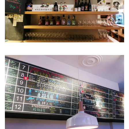
照相簿
影音區
創意出版服務
歷史區
關於Yilan
個人著作
活動實況記錄
媒體報導一覽
合作與代言
訂閱電子報