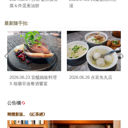
腐＆炸蛋蔥油餅
湯
最新隨手拍:
2026.06.23 旨醞鐵板料理
2026.06.26 永富魚丸店
X 格蘭菲迪餐酒饗宴
公告欄
簡體新版。《紅茶經》