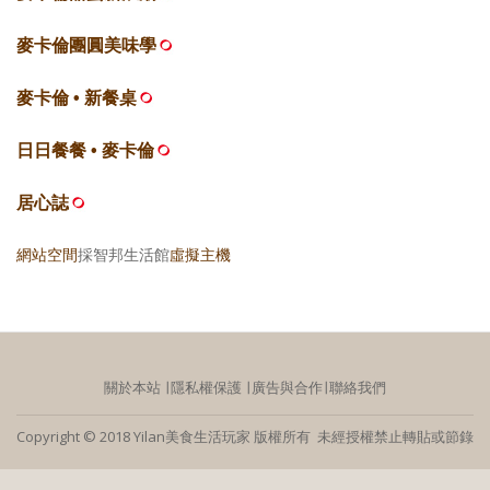
麥卡倫團圓美味學
麥卡倫 • 新餐桌
日日餐餐 • 麥卡倫
居心誌
網站空間
採智邦生活館
虛擬主機
關於本站
∣
隱私權保護
∣
廣告與合作
∣
聯絡我們
Copyright © 2018 Yilan美食生活玩家 版權所有 未經授權禁止轉貼或節錄