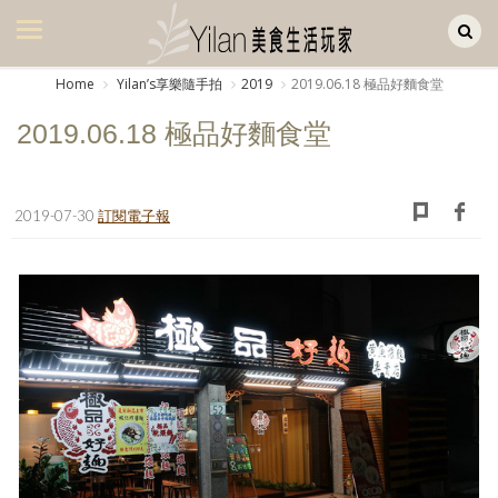
Yilan作品區
美食集
Home
Yilanʼs享樂隨手拍
2019
2019.06.18 極品好麵食堂
美飲集
2019.06.18 極品好麵食堂
廚房集
旅遊集
2019-07-30
訂閱電子報
旅遊美食集
生活風
書房集
日記簿
餐桌週記
享樂隨手拍