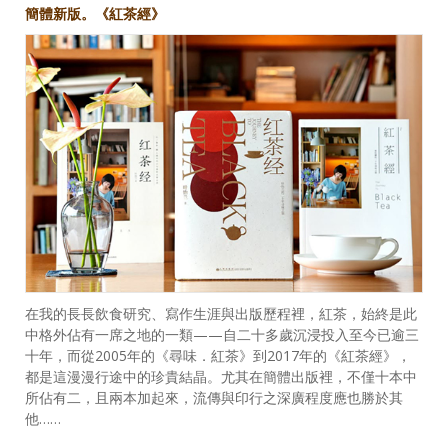
簡體新版。《紅茶經》
在我的長長飲食研究、寫作生涯與出版歷程裡，紅茶，始終是此
中格外佔有一席之地的一類——自二十多歲沉浸投入至今已逾三
十年，而從2005年的《尋味．紅茶》到2017年的《紅茶經》，
都是這漫漫行途中的珍貴結晶。尤其在簡體出版裡，不僅十本中
所佔有二，且兩本加起來，流傳與印行之深廣程度應也勝於其
他……