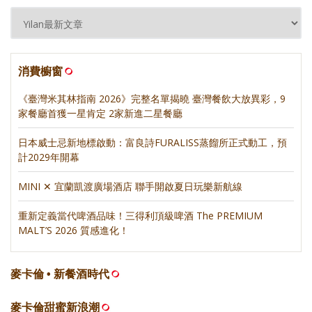
消費櫥窗
《臺灣米其林指南 2026》完整名單揭曉 臺灣餐飲大放異彩，9
家餐廳首獲一星肯定 2家新進二星餐廳
日本威士忌新地標啟動：富良詩FURALISS蒸餾所正式動工，預
計2029年開幕
MINI ✕ 宜蘭凱渡廣場酒店 聯手開啟夏日玩樂新航線
重新定義當代啤酒品味！三得利頂級啤酒 The PREMIUM
MALT’S 2026 質感進化！
麥卡倫 • 新餐酒時代
麥卡倫甜蜜新浪潮