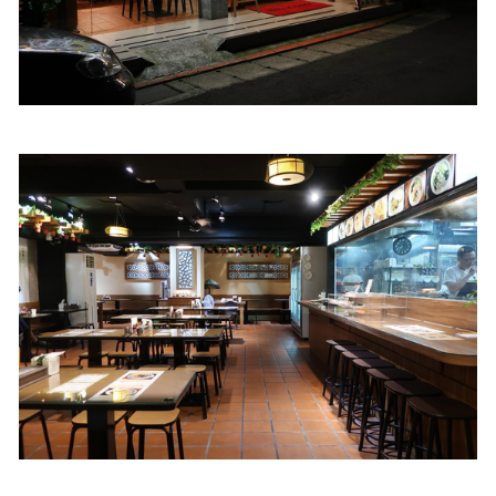
照相簿
影音區
創意出版服務
歷史區
關於Yilan
個人著作
活動實況記錄
媒體報導一覽
合作與代言
訂閱電子報