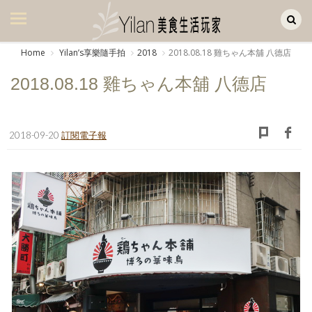
Yilan作品區
美食集
Home
Yilanʼs享樂隨手拍
2018
2018.08.18 雞ちゃん本舖 八德店
美飲集
2018.08.18 雞ちゃん本舖 八德店
廚房集
旅遊集
2018-09-20
訂閱電子報
旅遊美食集
生活風
書房集
日記簿
餐桌週記
享樂隨手拍