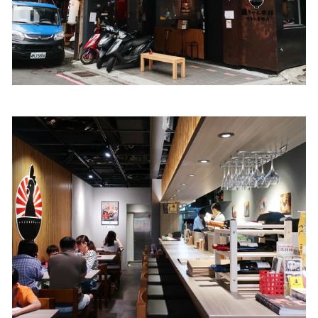
照相簿
影音區
創意出版服務
歷史區
關於Yilan
個人著作
活動實況記錄
媒體報導一覽
合作與代言
訂閱電子報