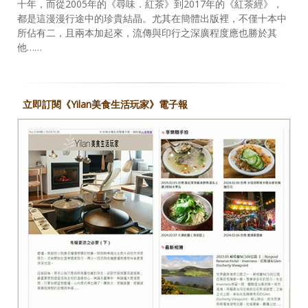
十年，而從2005年的《尋味．紅茶》到2017年的《紅茶經》，
都是這漫漫行途中的珍貴結晶。尤其在簡體出版裡，不僅十本中
所佔有二，且兩本加起來，流傳與印行之深廣程度應也勝於其
他……
立即訂閱《Yilan美食生活玩家》電子報