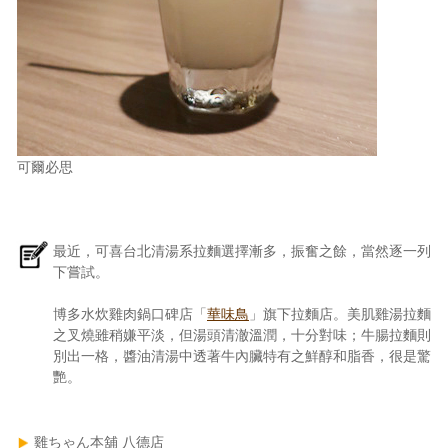
可爾必思
最近，可喜台北清湯系拉麵選擇漸多，振奮之餘，當然逐一列
下嘗試。
博多水炊雞肉鍋口碑店「
華味鳥
」旗下拉麵店。美肌雞湯拉麵
之叉燒雖稍嫌平淡，但湯頭清澈溫潤，十分對味；牛腸拉麵則
別出一格，醬油清湯中透著牛內臟特有之鮮醇和脂香，很是驚
艷。
雞ちゃん本舖 八德店