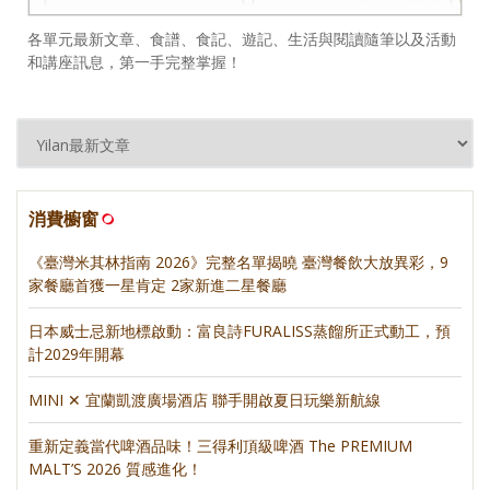
各單元最新文章、食譜、食記、遊記、生活與閱讀隨筆以及活動
和講座訊息，第一手完整掌握！
消費櫥窗
《臺灣米其林指南 2026》完整名單揭曉 臺灣餐飲大放異彩，9
家餐廳首獲一星肯定 2家新進二星餐廳
日本威士忌新地標啟動：富良詩FURALISS蒸餾所正式動工，預
計2029年開幕
MINI ✕ 宜蘭凱渡廣場酒店 聯手開啟夏日玩樂新航線
重新定義當代啤酒品味！三得利頂級啤酒 The PREMIUM
MALT’S 2026 質感進化！