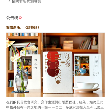
X 格蘭菲迪餐酒饗宴
公告欄
簡體新版。《紅茶經》
在我的長長飲食研究、寫作生涯與出版歷程裡，紅茶，始終是此
中格外佔有一席之地的一類——自二十多歲沉浸投入至今已逾三