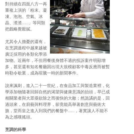
對持續在四面八方一再
重複上演的「粉末、凝
凍、泡泡、空氣、冰
晶、渣渣……」等同類
把戲略覺厭膩。
尤其令人擔憂的還有，
在烹調過程中越來越被
廣泛採用的各類化學添
加物。近兩年，不但用餐後身體不適的投訴案件明顯增
多，甚至還有知名餐廳因出現大規模顧客中毒反應而被暫
時勒令歇業，成為喧騰一時的新聞事件。
說來諷刺，進入二十一世紀，在食品加工與製造業裡，化
學添加物隨著回歸自然的渴望與健康意識的抬頭，早已成
相關業者與大眾亟欲除之而後快的大敵；然詭譎的是，回
過頭來，在廚藝與料理界，卻竟能高舉著創意與藝術大
旗，堂而皇之進入到我們的餐盤中……，著實讓人不能不
為之感嘆搖頭。
烹調的科學