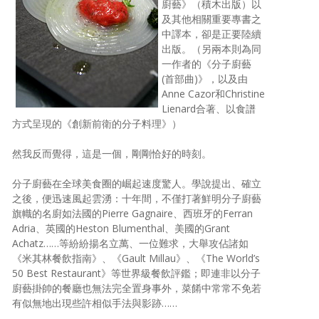
廚藝》（積木出版）以
照相簿
及其他相關重要專書之
中譯本，卻是正要陸續
影音區
出版。（另兩本則為同
一作者的《分子廚藝
創意出版服務
(首部曲)》，以及由
Anne Cazor和Christine
歷史區
Lienard合著、以食譜
方式呈現的《創新前衛的分子料理》）
關於Yilan
然我反而覺得，這是一個，剛剛恰好的時刻。
個人著作
分子廚藝在全球美食圈的崛起速度驚人。學說提出、確立
活動實況記錄
之後，便迅速風起雲湧：十年間，不僅打著鮮明分子廚藝
旗幟的名廚如法國的Pierre Gagnaire、西班牙的Ferran
媒體報導一覽
Adria、英國的Heston Blumenthal、美國的Grant
Achatz……等紛紛揚名立萬、一位難求，大舉攻佔諸如
合作與代言
《米其林餐飲指南》、《Gault Millau》、《The World’s
50 Best Restaurant》等世界級餐飲評鑑；即連非以分子
訂閱電子報
廚藝掛帥的餐廳也無法完全置身事外，菜餚中常常不免若
有似無地出現些許相似手法與影跡……