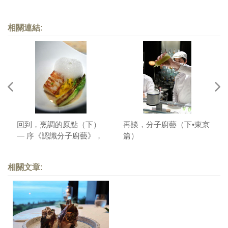
相關連結:
回到，烹調的原點（下）
再談，分子廚藝（下•東京
— 序《認識分子廚藝》，
篇）
以及其他
相關文章: