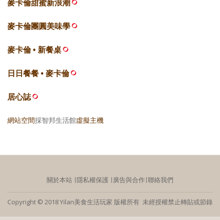
麥卡倫甜蜜新浪潮
麥卡倫團圓美味學
麥卡倫 • 新餐桌
日日餐餐 • 麥卡倫
居心誌
網站空間
採智邦生活館
虛擬主機
關於本站
∣
隱私權保護
∣
廣告與合作
∣
聯絡我們
Copyright © 2018 Yilan美食生活玩家 版權所有 未經授權禁止轉貼或節錄