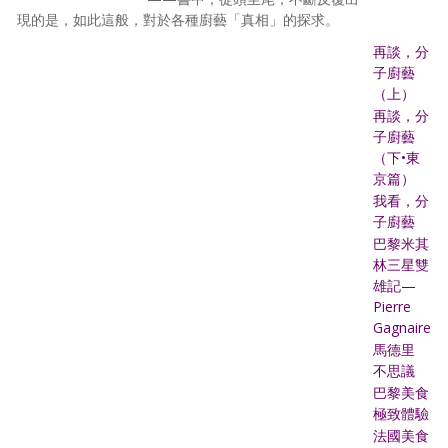
現的是，如此這般，對於各種廚藝「真相」的探求。
再談，分
子廚藝
（上）
再談，分
子廚藝
（下•東
京篇）
我看，分
子廚藝
巴黎米其
林三星雙
雄記—
Pierre
Gagnaire
馬德里
不思議
巴黎美食
極致體驗
法國美食