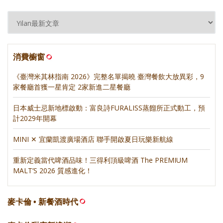
消費櫥窗
《臺灣米其林指南 2026》完整名單揭曉 臺灣餐飲大放異彩，9
家餐廳首獲一星肯定 2家新進二星餐廳
日本威士忌新地標啟動：富良詩FURALISS蒸餾所正式動工，預
計2029年開幕
MINI ✕ 宜蘭凱渡廣場酒店 聯手開啟夏日玩樂新航線
重新定義當代啤酒品味！三得利頂級啤酒 The PREMIUM
MALT’S 2026 質感進化！
麥卡倫 • 新餐酒時代