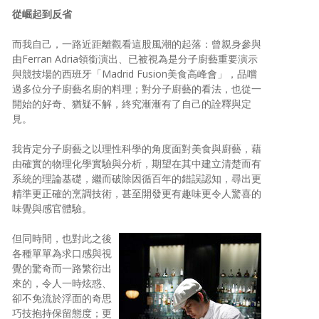
從崛起到反省
而我自己，一路近距離觀看這股風潮的起落：曾親身參與
由Ferran Adria領銜演出、已被視為是分子廚藝重要演示
與競技場的西班牙「Madrid Fusion美食高峰會」，品嚐
過多位分子廚藝名廚的料理；對分子廚藝的看法，也從一
開始的好奇、猶疑不解，終究漸漸有了自己的詮釋與定
見。
我肯定分子廚藝之以理性科學的角度面對美食與廚藝，藉
由確實的物理化學實驗與分析，期望在其中建立清楚而有
系統的理論基礎，繼而破除因循百年的錯誤認知，尋出更
精準更正確的烹調技術，甚至開發更有趣味更令人驚喜的
味覺與感官體驗。
但同時間，也對此之後
各種單單為求口感與視
覺的驚奇而一路繁衍出
來的，令人一時炫惑、
卻不免流於浮面的奇思
巧技抱持保留態度；更