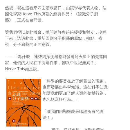
然後，就在這看來四面楚歌當口，由該學界代表人物、法
國化學家Herve This所著的經典作品：《認識分子廚
藝》，正式在台問世。
讓我們得以趁此機會，拋開這許多紛紛擾擾和對立，冷靜
下來，透過此書，重新回到分子廚藝的原點，檢點、省
視，分子廚藝的正面意義。
——「為什麼，連聲納探測器都能發射到火星上的先進國
家，他們的人民在下廚這件事，卻跟中世紀無異？」
Herve This如是說。
「科學的要旨在於了解普世的現象，
進而發展出科學知識。這些科學知識
能讓我們更加了解人類的整體行為，
也包括烹飪行為。」
「讓我們用顯微鏡來印證所有的說
法！」
——書中，從頭至尾，不斷反覆出