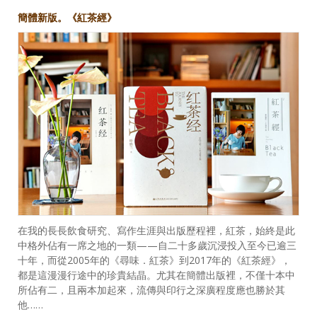
簡體新版。《紅茶經》
在我的長長飲食研究、寫作生涯與出版歷程裡，紅茶，始終是此
中格外佔有一席之地的一類——自二十多歲沉浸投入至今已逾三
十年，而從2005年的《尋味．紅茶》到2017年的《紅茶經》，
都是這漫漫行途中的珍貴結晶。尤其在簡體出版裡，不僅十本中
所佔有二，且兩本加起來，流傳與印行之深廣程度應也勝於其
他……