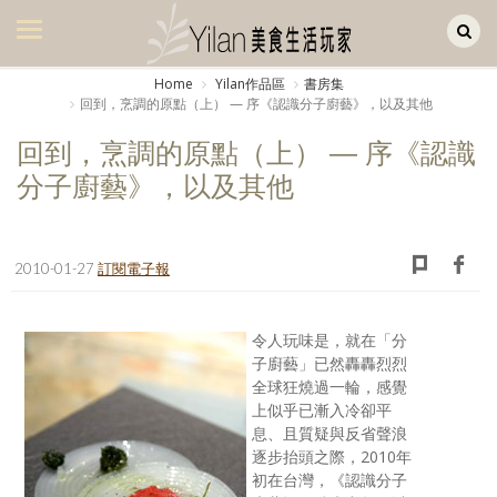
Yilan作品區
美食集
Home
Yilan作品區
書房集
回到，烹調的原點（上） — 序《認識分子廚藝》，以及其他
美飲集
回到，烹調的原點（上） — 序《認識
廚房集
分子廚藝》，以及其他
旅遊集
旅遊美食集
2010-01-27
訂閱電子報
生活風
書房集
令人玩味是，就在「分
子廚藝」已然轟轟烈烈
日記簿
全球狂燒過一輪，感覺
上似乎已漸入冷卻平
餐桌週記
息、且質疑與反省聲浪
逐步抬頭之際，2010年
享樂隨手拍
初在台灣，《認識分子