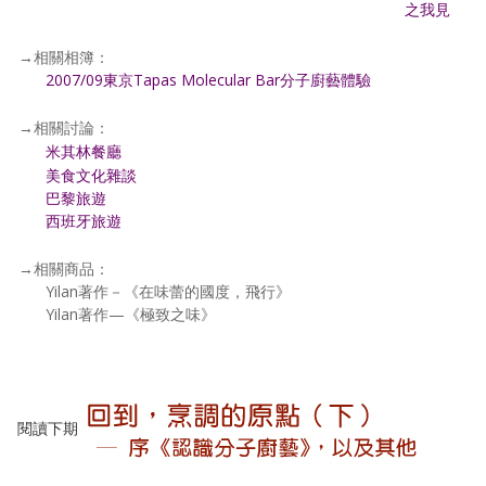
之我見
→相關相簿：
2007/09東京Tapas Molecular Bar分子廚藝體驗
→相關討論：
米其林餐廳
美食文化雜談
巴黎旅遊
西班牙旅遊
→相關商品：
Yilan著作－《在味蕾的國度，飛行》
Yilan著作—《極致之味》
閱讀下期