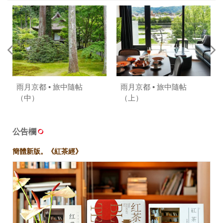
雨月京都 • 旅中隨帖
雨月京都 • 旅中隨帖
（中）
（上）
公告欄
簡體新版。《紅茶經》