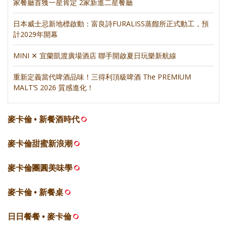
家餐廳首獲一星肯定 2家新進二星餐廳
日本威士忌新地標啟動：富良詩FURALISS蒸餾所正式動工，預
計2029年開幕
MINI ✕ 宜蘭凱渡廣場酒店 聯手開啟夏日玩樂新航線
重新定義當代啤酒品味！三得利頂級啤酒 The PREMIUM
MALT’S 2026 質感進化！
麥卡倫 • 新餐酒時代
麥卡倫甜蜜新浪潮
麥卡倫團圓美味學
麥卡倫 • 新餐桌
日日餐餐 • 麥卡倫