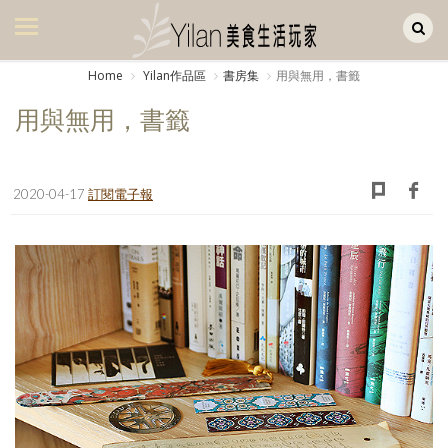
Yilan作品區
美食集
Home
Yilan作品區
書房集
用與無用，書籤
美飲集
用與無用，書籤
廚房集
旅遊集
2020-04-17
訂閱電子報
旅遊美食集
生活風
書房集
日記簿
餐桌週記
享樂隨手拍