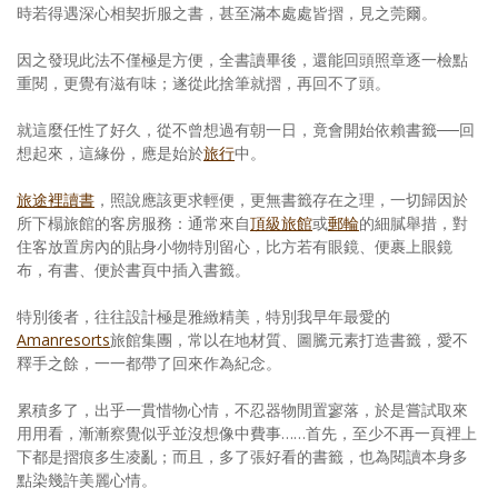
時若得遇深心相契折服之書，甚至滿本處處皆摺，見之莞爾。
因之發現此法不僅極是方便，全書讀畢後，還能回頭照章逐一檢點
重閱，更覺有滋有味；遂從此捨筆就摺，再回不了頭。
就這麼任性了好久，從不曾想過有朝一日，竟會開始依賴書籤──回
想起來，這緣份，應是始於
旅行
中。
旅途裡讀書
，照說應該更求輕便，更無書籤存在之理，一切歸因於
所下榻旅館的客房服務：通常來自
頂級旅館
或
郵輪
的細膩舉措，對
住客放置房內的貼身小物特別留心，比方若有眼鏡、便裹上眼鏡
布，有書、便於書頁中插入書籤。
特別後者，往往設計極是雅緻精美，特別我早年最愛的
Amanresorts
旅館集團，常以在地材質、圖騰元素打造書籤，愛不
釋手之餘，一一都帶了回來作為紀念。
累積多了，出乎一貫惜物心情，不忍器物閒置寥落，於是嘗試取來
用用看，漸漸察覺似乎並沒想像中費事……首先，至少不再一頁裡上
下都是摺痕多生凌亂；而且，多了張好看的書籤，也為閱讀本身多
點染幾許美麗心情。