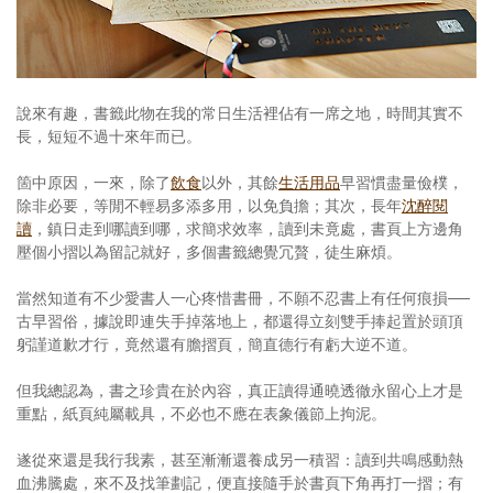
照相簿
影音區
說來有趣，書籤此物在我的常日生活裡佔有一席之地，時間其實不
創意出版服務
長，短短不過十來年而已。
歷史區
箇中原因，一來，除了
飲食
以外，其餘
生活用品
早習慣盡量儉樸，
關於Yilan
除非必要，等閒不輕易多添多用，以免負擔；其次，長年
沈醉閱
讀
，鎮日走到哪讀到哪，求簡求效率，讀到未竟處，書頁上方邊角
個人著作
壓個小摺以為留記就好，多個書籤總覺冗贅，徒生麻煩。
活動實況記錄
當然知道有不少愛書人一心疼惜書冊，不願不忍書上有任何痕損──
古早習俗，據說即連失手掉落地上，都還得立刻雙手捧起置於頭頂
媒體報導一覽
躬謹道歉才行，竟然還有膽摺頁，簡直德行有虧大逆不道。
合作與代言
但我總認為，書之珍貴在於內容，真正讀得通曉透徹永留心上才是
重點，紙頁純屬載具，不必也不應在表象儀節上拘泥。
訂閱電子報
遂從來還是我行我素，甚至漸漸還養成另一積習：讀到共鳴感動熱
血沸騰處，來不及找筆劃記，便直接隨手於書頁下角再打一摺；有