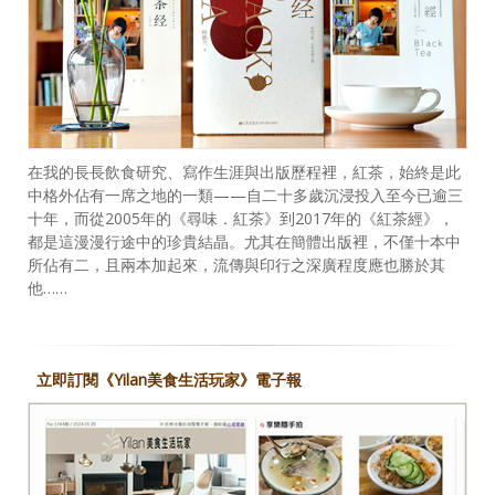
在我的長長飲食研究、寫作生涯與出版歷程裡，紅茶，始終是此
中格外佔有一席之地的一類——自二十多歲沉浸投入至今已逾三
十年，而從2005年的《尋味．紅茶》到2017年的《紅茶經》，
都是這漫漫行途中的珍貴結晶。尤其在簡體出版裡，不僅十本中
所佔有二，且兩本加起來，流傳與印行之深廣程度應也勝於其
他……
立即訂閱《Yilan美食生活玩家》電子報