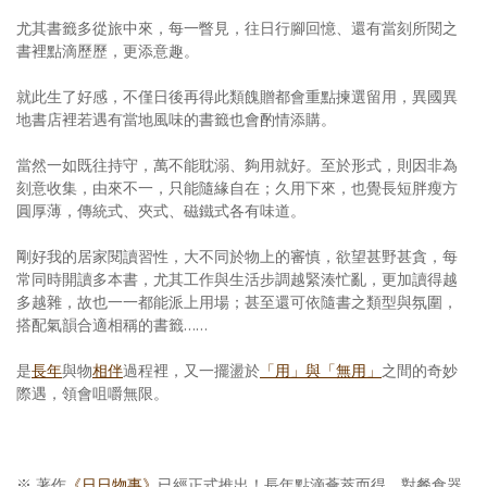
尤其書籤多從旅中來，每一瞥見，往日行腳回憶、還有當刻所閱之
書裡點滴歷歷，更添意趣。
就此生了好感，不僅日後再得此類餽贈都會重點揀選留用，異國異
地書店裡若遇有當地風味的書籤也會酌情添購。
當然一如既往持守，萬不能耽溺、夠用就好。至於形式，則因非為
刻意收集，由來不一，只能隨緣自在；久用下來，也覺長短胖瘦方
圓厚薄，傳統式、夾式、磁鐵式各有味道。
剛好我的居家閱讀習性，大不同於物上的審慎，欲望甚野甚貪，每
常同時開讀多本書，尤其工作與生活步調越緊湊忙亂，更加讀得越
多越雜，故也一一都能派上用場；甚至還可依隨書之類型與氛圍，
搭配氣韻合適相稱的書籤……
是
長年
與物
相伴
過程裡，又一擺盪於
「用」與「無用」
之間的奇妙
際遇，領會咀嚼無限。
※ 著作
《日日物事》
已經正式推出！長年點滴薈萃而得，對餐食器