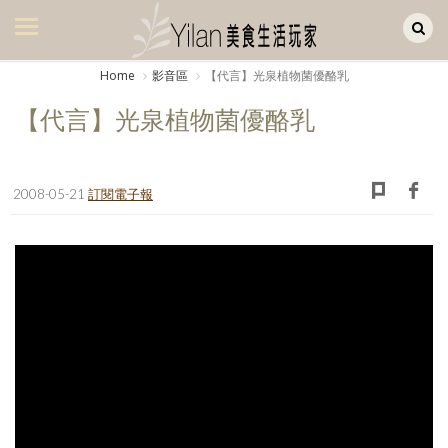
Yilan作品區
美食集
Home
影音區
【代言】光泉植物菌優酪乳
美飲集
【代言】光泉植物菌優酪乳
廚房集
旅遊集
2008-05-21
訂閱電子報
旅遊美食集
生活風
書房集
日記簿
餐桌週記
享樂隨手拍