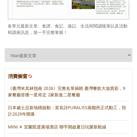
各單元最新文章、食譜、食記、遊記、生活與閱讀隨筆以及活動
和講座訊息，第一手完整掌握！
消費櫥窗
《臺灣米其林指南 2026》完整名單揭曉 臺灣餐飲大放異彩，9
家餐廳首獲一星肯定 2家新進二星餐廳
日本威士忌新地標啟動：富良詩FURALISS蒸餾所正式動工，預
計2029年開幕
MINI ✕ 宜蘭凱渡廣場酒店 聯手開啟夏日玩樂新航線