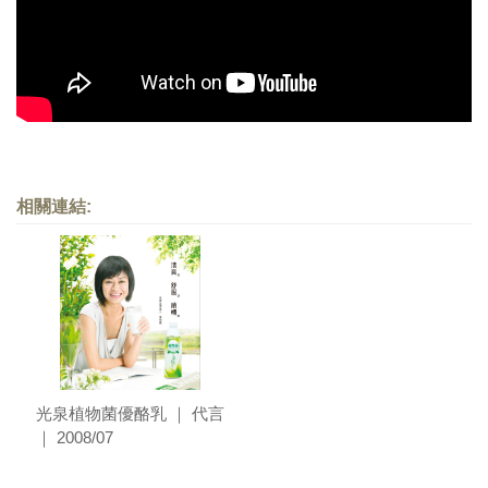
照相簿
影音區
創意出版服務
歷史區
關於Yilan
相關連結:
個人著作
活動實況記錄
媒體報導一覽
合作與代言
光泉植物菌優酪乳 ｜ 代言
訂閱電子報
｜ 2008/07