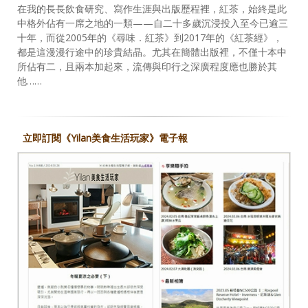
在我的長長飲食研究、寫作生涯與出版歷程裡，紅茶，始終是此
中格外佔有一席之地的一類——自二十多歲沉浸投入至今已逾三
十年，而從2005年的《尋味．紅茶》到2017年的《紅茶經》，
都是這漫漫行途中的珍貴結晶。尤其在簡體出版裡，不僅十本中
所佔有二，且兩本加起來，流傳與印行之深廣程度應也勝於其
他……
立即訂閱《Yilan美食生活玩家》電子報