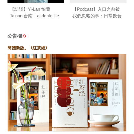
【訪談】Yi-Lan 怡蘭
【Podcast】入口之前被
Tainan 台南｜al.dente.life
我們忽略的事：日常飲食
的感官練習 ft.葉怡蘭｜台
味餐桌 T/ABLE TALK
公告欄
簡體新版。《紅茶經》