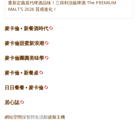
重新定義當代啤酒品味！三得利頂級啤酒 The PREMIUM
MALT’S 2026 質感進化！
麥卡倫 • 新餐酒時代
麥卡倫甜蜜新浪潮
麥卡倫團圓美味學
麥卡倫 • 新餐桌
日日餐餐 • 麥卡倫
居心誌
網站空間
採智邦生活館
虛擬主機