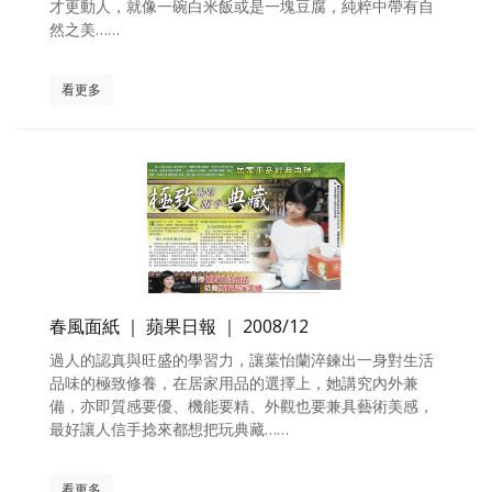
才更動人，就像一碗白米飯或是一塊豆腐，純粹中帶有自
然之美……
看更多
春風面紙 ｜ 蘋果日報 ｜ 2008/12
過人的認真與旺盛的學習力，讓葉怡蘭淬鍊出一身對生活
品味的極致修養，在居家用品的選擇上，她講究內外兼
備，亦即質感要優、機能要精、外觀也要兼具藝術美感，
最好讓人信手捻來都想把玩典藏……
看更多