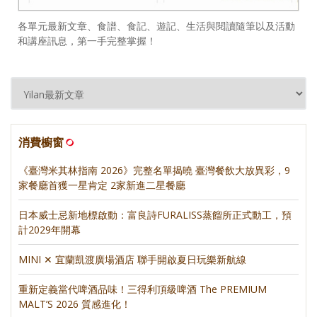
各單元最新文章、食譜、食記、遊記、生活與閱讀隨筆以及活動
和講座訊息，第一手完整掌握！
消費櫥窗
《臺灣米其林指南 2026》完整名單揭曉 臺灣餐飲大放異彩，9
家餐廳首獲一星肯定 2家新進二星餐廳
日本威士忌新地標啟動：富良詩FURALISS蒸餾所正式動工，預
計2029年開幕
MINI ✕ 宜蘭凱渡廣場酒店 聯手開啟夏日玩樂新航線
重新定義當代啤酒品味！三得利頂級啤酒 The PREMIUM
MALT’S 2026 質感進化！