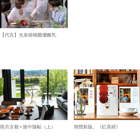
【代言】光泉植物菌優酪乳
雨月京都 • 旅中隨帖（上）
簡體新版。《紅茶經》