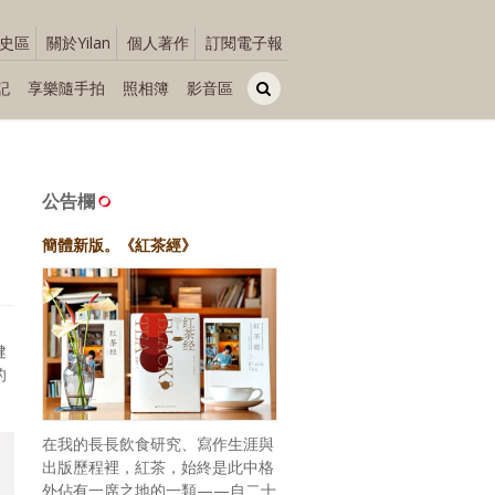
史區
關於Yilan
個人著作
訂閱電子報
記
享樂隨手拍
照相簿
影音區
公告欄
簡體新版。《紅茶經》
健
的
在我的長長飲食研究、寫作生涯與
出版歷程裡，紅茶，始終是此中格
外佔有一席之地的一類——自二十