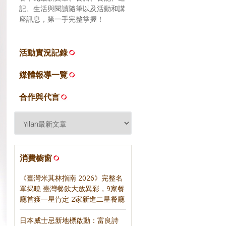
記、生活與閱讀隨筆以及活動和講
座訊息，第一手完整掌握！
活動實況記錄
媒體報導一覽
合作與代言
消費櫥窗
《臺灣米其林指南 2026》完整名
單揭曉 臺灣餐飲大放異彩，9家餐
廳首獲一星肯定 2家新進二星餐廳
日本威士忌新地標啟動：富良詩