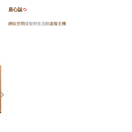
居心誌
網站空間
採智邦生活館
虛擬主機
回應期待？關於，《台灣米其林
旅行的力量 — 近來幾本書
指南 2026》
後記