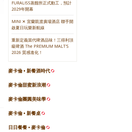
FURALISS蒸餾所正式動工，預計
2029年開幕
MINI ✕ 宜蘭凱渡廣場酒店 聯手開
啟夏日玩樂新航線
重新定義當代啤酒品味！三得利頂
級啤酒 The PREMIUM MALT’S
2026 質感進化！
麥卡倫 • 新餐酒時代
麥卡倫甜蜜新浪潮
麥卡倫團圓美味學
麥卡倫 • 新餐桌
日日餐餐 • 麥卡倫