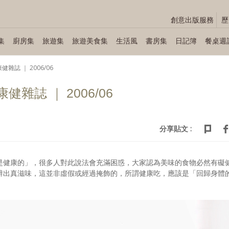
創意出版服務
歷
集
廚房集
旅遊集
旅遊美食集
生活風
書房集
日記簿
餐桌週
雜誌 ｜ 2006/06
雜誌 ｜ 2006/06
分享貼文 :
是健康的」，很多人對此說法會充滿困惑，大家認為美味的食物必然有礙
辨出真滋味，這並非虛假或經過掩飾的，所謂健康吃，應該是「回歸身體