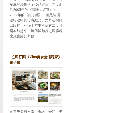
多歲沉浸投入至今已逾三十年，而
從2005年的《尋味．紅茶》到
2017年的《紅茶經》，都是這漫
漫行途中的珍貴結晶。尤其在簡體
出版裡，不僅十本中所佔有二，且
兩本加起來，流傳與印行之深廣程
度應也勝於其他……
立即訂閱《Yilan美食生活玩家》
電子報
各單元最新文章、食譜、食記、遊