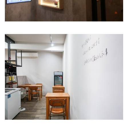
照相簿
影音區
創意出版服務
歷史區
關於Yilan
個人著作
活動實況記錄
媒體報導一覽
合作與代言
訂閱電子報