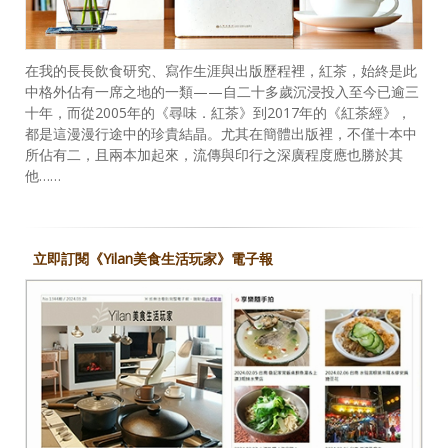
在我的長長飲食研究、寫作生涯與出版歷程裡，紅茶，始終是此
中格外佔有一席之地的一類——自二十多歲沉浸投入至今已逾三
十年，而從2005年的《尋味．紅茶》到2017年的《紅茶經》，
都是這漫漫行途中的珍貴結晶。尤其在簡體出版裡，不僅十本中
所佔有二，且兩本加起來，流傳與印行之深廣程度應也勝於其
他……
立即訂閱《Yilan美食生活玩家》電子報