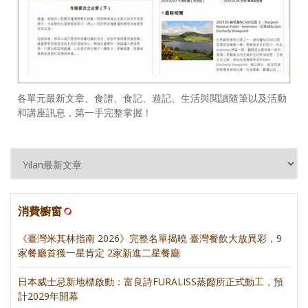
各單元最新文章、食譜、食記、遊記、生活與閱讀隨筆以及活動
和講座訊息，第一手完整掌握！
消費櫥窗
《臺灣米其林指南 2026》完整名單揭曉 臺灣餐飲大放異彩，9
家餐廳首獲一星肯定 2家新進二星餐廳
日本威士忌新地標啟動：富良詩FURALISS蒸餾所正式動工，預
計2029年開幕