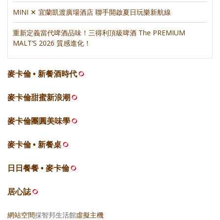
MINI ✕ 宜蘭凱渡廣場酒店 聯手開啟夏日玩樂新航線
重新定義當代啤酒品味！三得利頂級啤酒 The PREMIUM
MALT’S 2026 質感進化！
麥卡倫 • 新餐酒時代
麥卡倫甜蜜新浪潮
麥卡倫團圓美味學
麥卡倫 • 新餐桌
日日餐餐 • 麥卡倫
居心誌
網站空間
採智邦生活館
虛擬主機