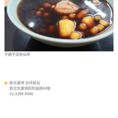
芋圓芋泥燒仙草
新北蘆洲 吉祥甜品
新北市蘆洲區民族路84號
02-2288-8086