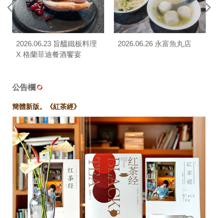
2026.06.23 旨醞鐵板料理
2026.06.26 永富魚丸店
X 格蘭菲迪餐酒饗宴
公告欄
簡體新版。《紅茶經》