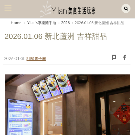
Yilan作品區
美食集
Home
Yilanʼs享樂隨手拍
2026
2026.01.06 新北蘆洲 吉祥甜品
美飲集
2026.01.06 新北蘆洲 吉祥甜品
廚房集
旅遊集
2026-01-30
訂閱電子報
旅遊美食集
生活風
書房集
日記簿
餐桌週記
享樂隨手拍