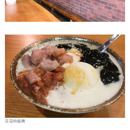
豆花特級爽