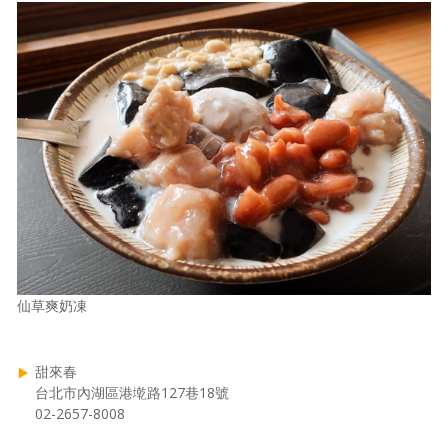
仙草爽奶凍
甜來春
台北市內湖區港墘路127巷18號
02-2657-8008