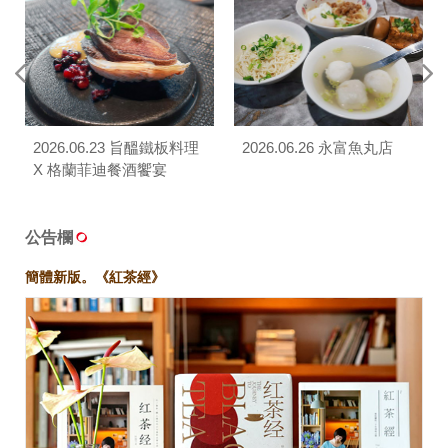
2026.06.23 旨醞鐵板料理
2026.06.26 永富魚丸店
X 格蘭菲迪餐酒饗宴
公告欄
簡體新版。《紅茶經》