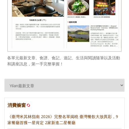
各單元最新文章、食譜、食記、遊記、生活與閱讀隨筆以及活動
和講座訊息，第一手完整掌握！
消費櫥窗
《臺灣米其林指南 2026》完整名單揭曉 臺灣餐飲大放異彩，9
家餐廳首獲一星肯定 2家新進二星餐廳