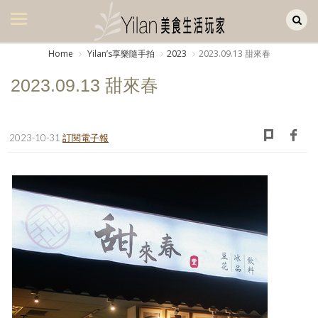
Yilan作品區
美食集
Home
Yilanʼs享樂隨手拍
2023
2023.09.13 甜來春
美飲集
2023.09.13 甜來春
廚房集
旅遊集
2023-10-31
訂閱電子報
旅遊美食集
生活風
書房集
日記簿
餐桌週記
享樂隨手拍