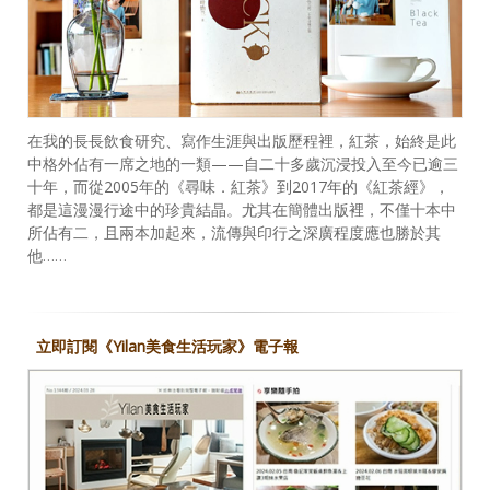
在我的長長飲食研究、寫作生涯與出版歷程裡，紅茶，始終是此
中格外佔有一席之地的一類——自二十多歲沉浸投入至今已逾三
十年，而從2005年的《尋味．紅茶》到2017年的《紅茶經》，
都是這漫漫行途中的珍貴結晶。尤其在簡體出版裡，不僅十本中
所佔有二，且兩本加起來，流傳與印行之深廣程度應也勝於其
他……
立即訂閱《Yilan美食生活玩家》電子報