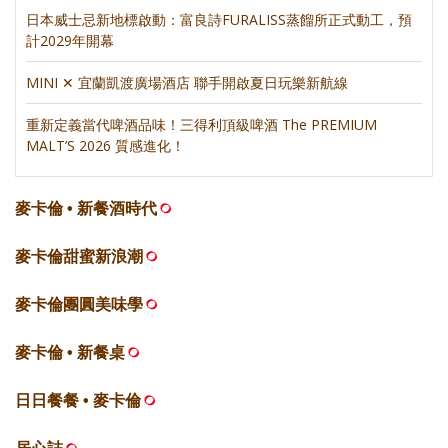
日本威士忌新地標啟動：富良詩FURALISS蒸餾所正式動工，預
計2029年開幕
MINI ✕ 宜蘭凱渡廣場酒店 聯手開啟夏日玩樂新航線
重新定義當代啤酒品味！三得利頂級啤酒 The PREMIUM
MALT’S 2026 質感進化！
麥卡倫 • 新餐酒時代
麥卡倫甜蜜新浪潮
麥卡倫團圓美味學
麥卡倫 • 新餐桌
日日餐餐 • 麥卡倫