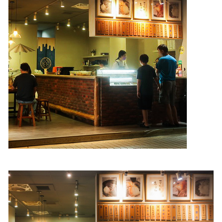
照相簿
影音區
創意出版服務
歷史區
關於Yilan
個人著作
活動實況記錄
媒體報導一覽
合作與代言
訂閱電子報