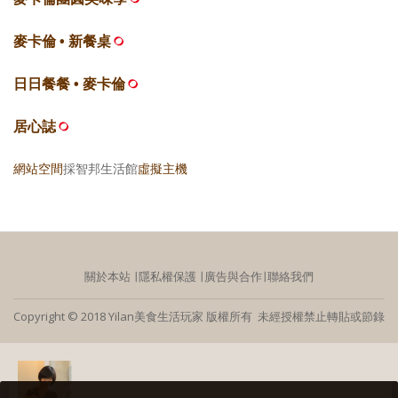
麥卡倫 • 新餐桌
日日餐餐 • 麥卡倫
居心誌
網站空間
採智邦生活館
虛擬主機
關於本站
∣
隱私權保護
∣
廣告與合作
∣
聯絡我們
Copyright © 2018 Yilan美食生活玩家 版權所有 未經授權禁止轉貼或節錄