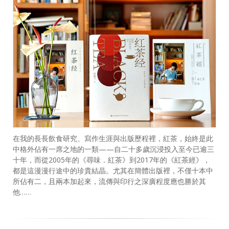
在我的長長飲食研究、寫作生涯與出版歷程裡，紅茶，始終是此
中格外佔有一席之地的一類——自二十多歲沉浸投入至今已逾三
十年，而從2005年的《尋味．紅茶》到2017年的《紅茶經》，
都是這漫漫行途中的珍貴結晶。尤其在簡體出版裡，不僅十本中
所佔有二，且兩本加起來，流傳與印行之深廣程度應也勝於其
他……