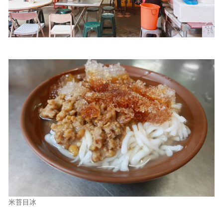
照相簿
影音區
創意出版服務
歷史區
關於Yilan
個人著作
活動實況記錄
媒體報導一覽
合作與代言
訂閱電子報
米苔目冰