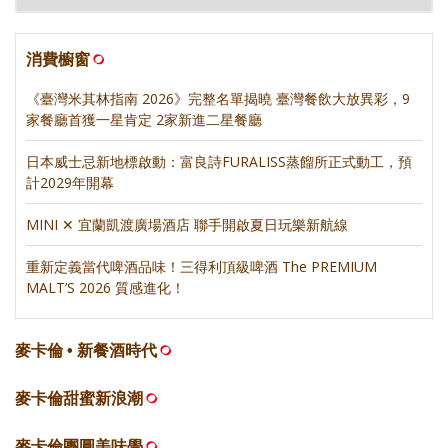
消費櫥窗
《臺灣米其林指南 2026》完整名單揭曉 臺灣餐飲大放異彩，9
家餐廳首獲一星肯定 2家新進二星餐廳
日本威士忌新地標啟動：富良詩FURALISS蒸餾所正式動工，預
計2029年開幕
MINI ✕ 宜蘭凱渡廣場酒店 聯手開啟夏日玩樂新航線
重新定義當代啤酒品味！三得利頂級啤酒 The PREMIUM
MALT’S 2026 質感進化！
麥卡倫 • 新餐酒時代
麥卡倫甜蜜新浪潮
麥卡倫團圓美味學