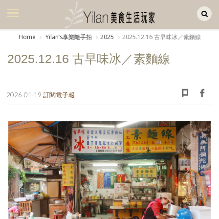
Yilan作品區
美食集
Home
Yilanʼs享樂隨手拍
2025
2025.12.16 古早味冰／素麵線
美飲集
2025.12.16 古早味冰／素麵線
廚房集
旅遊集
2026-01-19
訂閱電子報
旅遊美食集
生活風
書房集
日記簿
餐桌週記
享樂隨手拍