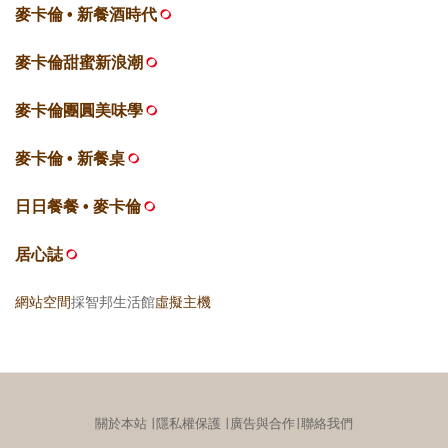
麥卡倫 • 新餐酒時代
麥卡倫甜蜜新浪潮
麥卡倫團圓美味學
麥卡倫 • 新餐桌
日日餐餐 • 麥卡倫
居心誌
網站空間
採智邦生活館
虛擬主機
關於本站
∣
隱私權保護
∣
廣告與合作
∣
聯絡我們