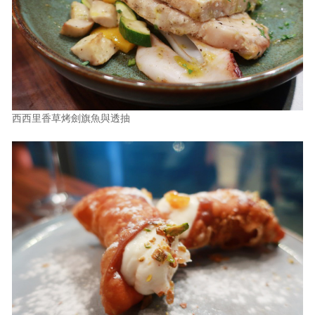
西西里香草烤劍旗魚與透抽