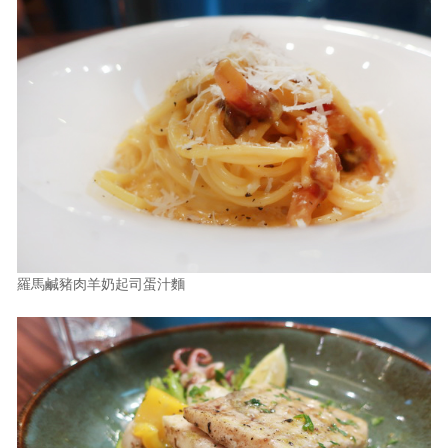
羅馬鹹豬肉羊奶起司蛋汁麵