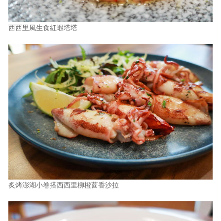
西西里風生食紅蝦塔塔
炙烤澎湖小卷搭西西里柳橙茴香沙拉