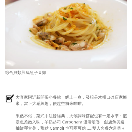
綜合貝類與烏魚子直麵
大直家附近新開張小餐館，網上一查，發現是木柵口碑店家搬
來，當下大感興趣，便趁空前來嚐嚐。
果然不俗，菜式手法皆經典，火候調味搭配也有一定水準：煎
章魚柔嫩入味，羊奶起司 Carbonara 濃滑噴香，劍旗魚與透
抽鮮彈甘美，甜點 Cannoli 也可圈可點……雙人套餐六道菜＋