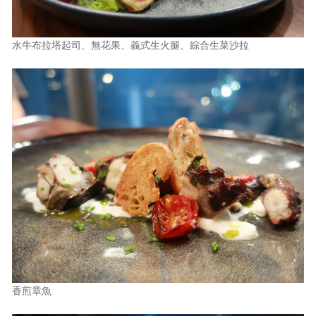
水牛布拉塔起司、無花果、義式生火腿、綜合生菜沙拉
香煎章魚