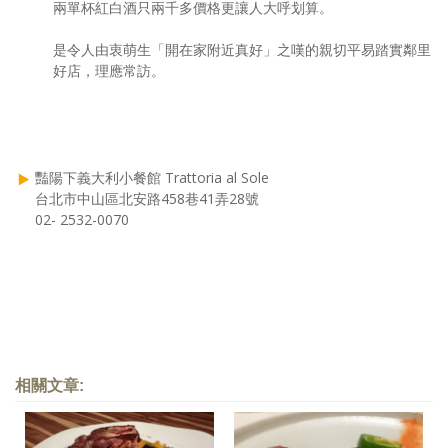
兩單杯紅白酒只兩千多價格更讓人大呼划算。
是令人由衷萌生「開在家附近真好」之嘆的親切平易踏實鄰里
好店，理應常訪。
豔陽下義大利小餐館 Trattoria al Sole
台北市中山區北安路458巷41弄28號
02- 2532-0070
相關文章: