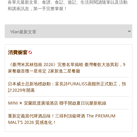
各單元最新文章、食譜、食記、遊記、生活與閱讀隨筆以及活動
和講座訊息，第一手完整掌握！
消費櫥窗
《臺灣米其林指南 2026》完整名單揭曉 臺灣餐飲大放異彩，9
家餐廳首獲一星肯定 2家新進二星餐廳
日本威士忌新地標啟動：富良詩FURALISS蒸餾所正式動工，預
計2029年開幕
MINI ✕ 宜蘭凱渡廣場酒店 聯手開啟夏日玩樂新航線
重新定義當代啤酒品味！三得利頂級啤酒 The PREMIUM
MALT’S 2026 質感進化！