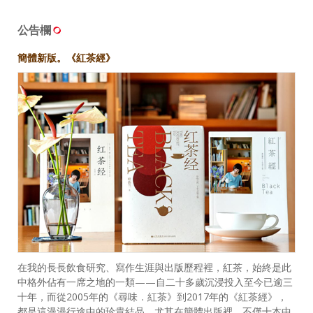
公告欄
簡體新版。《紅茶經》
在我的長長飲食研究、寫作生涯與出版歷程裡，紅茶，始終是此
中格外佔有一席之地的一類——自二十多歲沉浸投入至今已逾三
十年，而從2005年的《尋味．紅茶》到2017年的《紅茶經》，
都是這漫漫行途中的珍貴結晶。尤其在簡體出版裡，不僅十本中