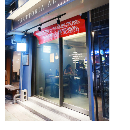
照相簿
影音區
創意出版服務
歷史區
關於Yilan
個人著作
活動實況記錄
媒體報導一覽
合作與代言
訂閱電子報