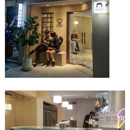
照相簿
影音區
創意出版服務
歷史區
關於Yilan
個人著作
活動實況記錄
媒體報導一覽
合作與代言
訂閱電子報