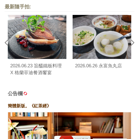
最新隨手拍:
2026.06.23 旨醞鐵板料理
2026.06.26 永富魚丸店
X 格蘭菲迪餐酒饗宴
公告欄
簡體新版。《紅茶經》