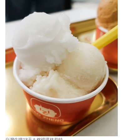
台灣生啤18天＆檸檬瑪格莉特