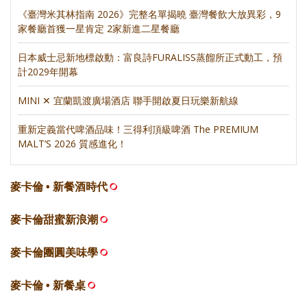
《臺灣米其林指南 2026》完整名單揭曉 臺灣餐飲大放異彩，9
家餐廳首獲一星肯定 2家新進二星餐廳
日本威士忌新地標啟動：富良詩FURALISS蒸餾所正式動工，預
計2029年開幕
MINI ✕ 宜蘭凱渡廣場酒店 聯手開啟夏日玩樂新航線
重新定義當代啤酒品味！三得利頂級啤酒 The PREMIUM
MALT’S 2026 質感進化！
麥卡倫 • 新餐酒時代
麥卡倫甜蜜新浪潮
麥卡倫團圓美味學
麥卡倫 • 新餐桌