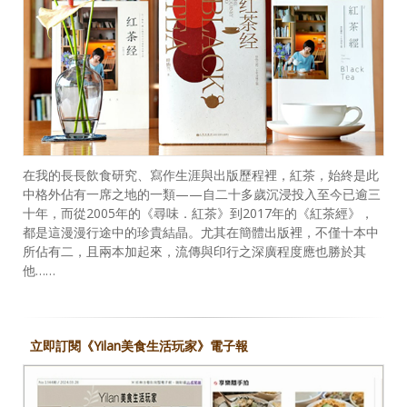
在我的長長飲食研究、寫作生涯與出版歷程裡，紅茶，始終是此
中格外佔有一席之地的一類——自二十多歲沉浸投入至今已逾三
十年，而從2005年的《尋味．紅茶》到2017年的《紅茶經》，
都是這漫漫行途中的珍貴結晶。尤其在簡體出版裡，不僅十本中
所佔有二，且兩本加起來，流傳與印行之深廣程度應也勝於其
他……
立即訂閱《Yilan美食生活玩家》電子報