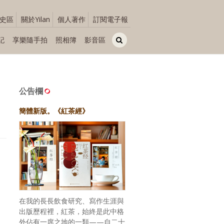
史區
關於Yilan
個人著作
訂閱電子報
記
享樂隨手拍
照相簿
影音區
公告欄
簡體新版。《紅茶經》
在我的長長飲食研究、寫作生涯與
出版歷程裡，紅茶，始終是此中格
外佔有一席之地的一類——自二十