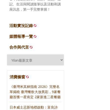
記、生活與閱讀隨筆以及活動和講
座訊息，第一手完整掌握！
活動實況記錄
媒體報導一覽
合作與代言
消費櫥窗
《臺灣米其林指南 2026》完整名
單揭曉 臺灣餐飲大放異彩，9家餐
廳首獲一星肯定 2家新進二星餐廳
日本威士忌新地標啟動：富良詩