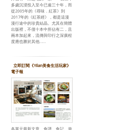
多歲沉浸投入至今已逾三十年，而
從2005年的《尋味．紅茶》到
2017年的《紅茶經》，都是這漫
漫行途中的珍貴結晶。尤其在簡體
出版裡，不僅十本中所佔有二，且
兩本加起來，流傳與印行之深廣程
度應也勝於其他……
立即訂閱《Yilan美食生活玩家》
電子報
各單元最新文章、食譜、食記、遊