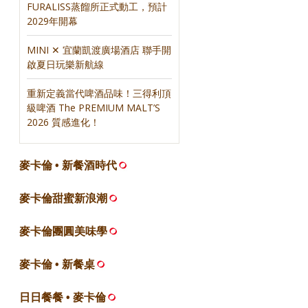
FURALISS蒸餾所正式動工，預計
2029年開幕
MINI ✕ 宜蘭凱渡廣場酒店 聯手開
啟夏日玩樂新航線
重新定義當代啤酒品味！三得利頂
級啤酒 The PREMIUM MALT’S
2026 質感進化！
麥卡倫 • 新餐酒時代
麥卡倫甜蜜新浪潮
麥卡倫團圓美味學
麥卡倫 • 新餐桌
日日餐餐 • 麥卡倫