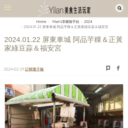
Yilan作品區
美食集
Home
Yilanʼs享樂隨手拍
2024
2024.01.22 屏東車城 阿品芋粿＆正黃家綠豆蒜＆福安宮
美飲集
2024.01.22 屏東車城 阿品芋粿＆正黃
廚房集
家綠豆蒜＆福安宮
旅遊集
旅遊美食集
2024-02-29
訂閱電子報
生活風
書房集
日記簿
餐桌週記
享樂隨手拍