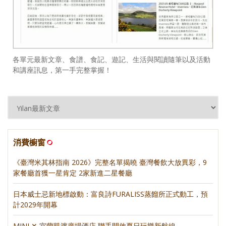
各單元最新文章、食譜、食記、遊記、生活與閱讀隨筆以及活動
和講座訊息，第一手完整掌握！
消費櫥窗
《臺灣米其林指南 2026》完整名單揭曉 臺灣餐飲大放異彩，9
家餐廳首獲一星肯定 2家新進二星餐廳
日本威士忌新地標啟動：富良詩FURALISS蒸餾所正式動工，預
計2029年開幕
MINI ✕ 宜蘭凱渡廣場酒店 聯手開啟夏日玩樂新航線