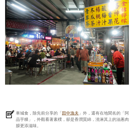
車城食，除先前分享的「
田中漁夫
」外，還有在地聞名的「阿
品芋粿」，外觀看著素樸，卻是香潤質綿，澆淋其上的油蔥肉
臊更添滋味。