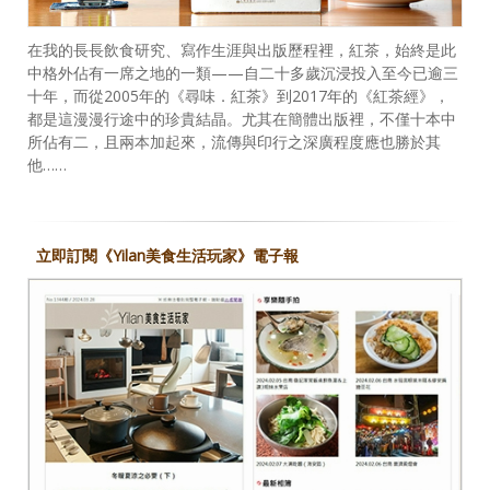
在我的長長飲食研究、寫作生涯與出版歷程裡，紅茶，始終是此
中格外佔有一席之地的一類——自二十多歲沉浸投入至今已逾三
十年，而從2005年的《尋味．紅茶》到2017年的《紅茶經》，
都是這漫漫行途中的珍貴結晶。尤其在簡體出版裡，不僅十本中
所佔有二，且兩本加起來，流傳與印行之深廣程度應也勝於其
他……
立即訂閱《Yilan美食生活玩家》電子報