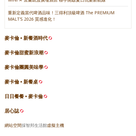
重新定義當代啤酒品味！三得利頂級啤酒 The PREMIUM
MALT’S 2026 質感進化！
麥卡倫 • 新餐酒時代
麥卡倫甜蜜新浪潮
麥卡倫團圓美味學
麥卡倫 • 新餐桌
日日餐餐 • 麥卡倫
居心誌
網站空間
採智邦生活館
虛擬主機