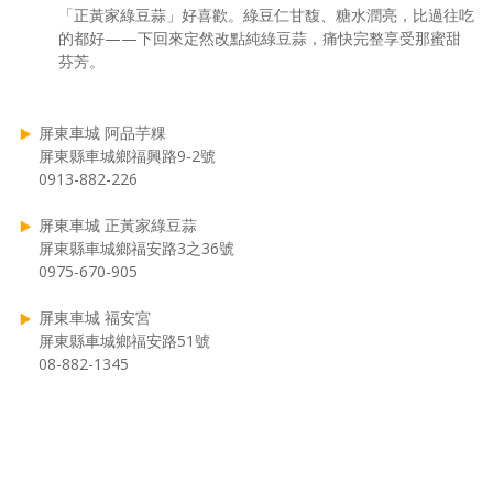
「正黃家綠豆蒜」好喜歡。綠豆仁甘馥、糖水潤亮，比過往吃
的都好——下回來定然改點純綠豆蒜，痛快完整享受那蜜甜
芬芳。
屏東車城 阿品芋粿
屏東縣車城鄉福興路9-2號
0913-882-226
屏東車城 正黃家綠豆蒜
屏東縣車城鄉福安路3之36號
0975-670-905
屏東車城 福安宮
屏東縣車城鄉福安路51號
08-882-1345