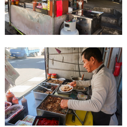
照相簿
影音區
創意出版服務
歷史區
關於Yilan
個人著作
活動實況記錄
媒體報導一覽
合作與代言
訂閱電子報