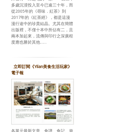
多歲沉浸投入至今已逾三十年，而
從2005年的《尋味．紅茶》到
2017年的《紅茶經》，都是這漫
漫行途中的珍貴結晶。尤其在簡體
出版裡，不僅十本中所佔有二，且
兩本加起來，流傳與印行之深廣程
度應也勝於其他……
立即訂閱《Yilan美食生活玩家》
電子報
各單元最新文章、食譜、食記、遊