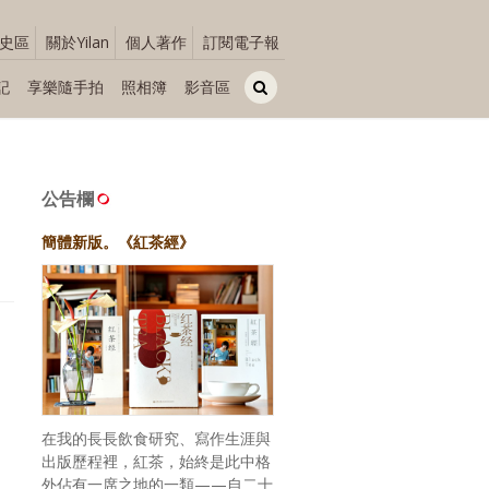
史區
關於Yilan
個人著作
訂閱電子報
記
享樂隨手拍
照相簿
影音區
公告欄
簡體新版。《紅茶經》
在我的長長飲食研究、寫作生涯與
出版歷程裡，紅茶，始終是此中格
外佔有一席之地的一類——自二十