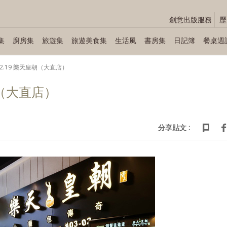
創意出版服務
歷
集
廚房集
旅遊集
旅遊美食集
生活風
書房集
日記簿
餐桌週
.12.19 樂天皇朝（大直店）
皇朝（大直店）
分享貼文 :