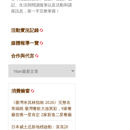
記、生活與閱讀隨筆以及活動和講
座訊息，第一手完整掌握！
活動實況記錄
媒體報導一覽
合作與代言
消費櫥窗
《臺灣米其林指南 2026》完整名
單揭曉 臺灣餐飲大放異彩，9家餐
廳首獲一星肯定 2家新進二星餐廳
日本威士忌新地標啟動：富良詩