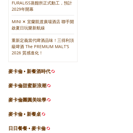
FURALISS蒸餾所正式動工，預計
2029年開幕
MINI ✕ 宜蘭凱渡廣場酒店 聯手開
啟夏日玩樂新航線
重新定義當代啤酒品味！三得利頂
級啤酒 The PREMIUM MALT’S
2026 質感進化！
麥卡倫 • 新餐酒時代
麥卡倫甜蜜新浪潮
麥卡倫團圓美味學
麥卡倫 • 新餐桌
日日餐餐 • 麥卡倫