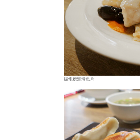
揚州糟溜滑魚片