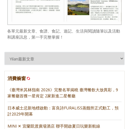
各單元最新文章、食譜、食記、遊記、生活與閱讀隨筆以及活動
和講座訊息，第一手完整掌握！
消費櫥窗
《臺灣米其林指南 2026》完整名單揭曉 臺灣餐飲大放異彩，9
家餐廳首獲一星肯定 2家新進二星餐廳
日本威士忌新地標啟動：富良詩FURALISS蒸餾所正式動工，預
計2029年開幕
MINI ✕ 宜蘭凱渡廣場酒店 聯手開啟夏日玩樂新航線