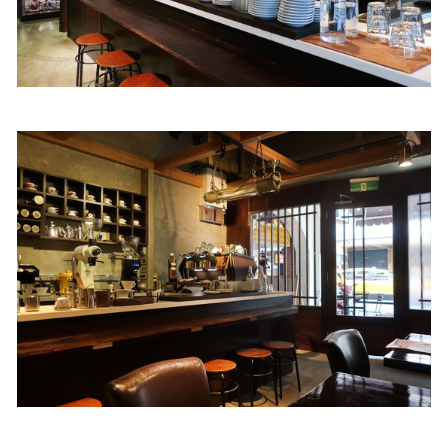
照相簿
影音區
創意出版服務
歷史區
關於Yilan
個人著作
活動實況記錄
媒體報導一覽
合作與代言
訂閱電子報