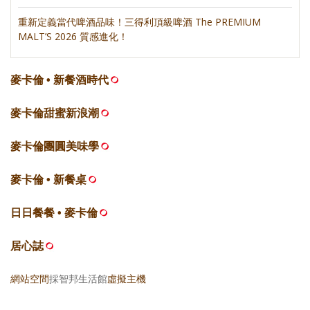
重新定義當代啤酒品味！三得利頂級啤酒 The PREMIUM
MALT’S 2026 質感進化！
麥卡倫 • 新餐酒時代
麥卡倫甜蜜新浪潮
麥卡倫團圓美味學
麥卡倫 • 新餐桌
日日餐餐 • 麥卡倫
居心誌
網站空間
採智邦生活館
虛擬主機