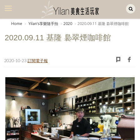
Yilan作品區
美食集
Home
Yilanʼs享樂隨手拍
2020
2020.09.11 基隆 裊翠煙咖啡館
美飲集
2020.09.11 基隆 裊翠煙咖啡館
廚房集
旅遊集
2020-10-23
訂閱電子報
旅遊美食集
生活風
書房集
日記簿
餐桌週記
享樂隨手拍