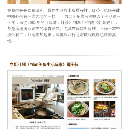
在我的長長飲食研究、寫作生涯與出版歷程裡，紅茶，始終是此
中格外佔有一席之地的一類——自二十多歲沉浸投入至今已逾三
十年，而從2005年的《尋味．紅茶》到2017年的《紅茶經》，
都是這漫漫行途中的珍貴結晶。尤其在簡體出版裡，不僅十本中
所佔有二，且兩本加起來，流傳與印行之深廣程度應也勝於其
他……
立即訂閱《Yilan美食生活玩家》電子報