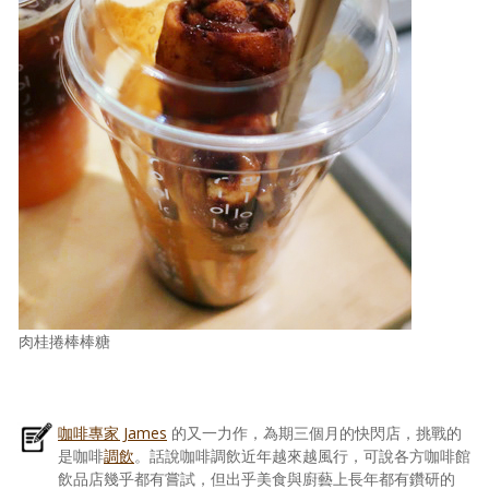
肉桂捲棒棒糖
咖啡專家 James
的又一力作，為期三個月的快閃店，挑戰的
是咖啡
調飲
。話說咖啡調飲近年越來越風行，可說各方咖啡館
飲品店幾乎都有嘗試，但出乎美食與廚藝上長年都有鑽研的