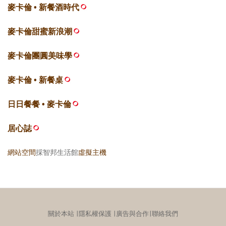
麥卡倫 • 新餐酒時代
麥卡倫甜蜜新浪潮
麥卡倫團圓美味學
麥卡倫 • 新餐桌
日日餐餐 • 麥卡倫
居心誌
網站空間
採智邦生活館
虛擬主機
關於本站
∣
隱私權保護
∣
廣告與合作
∣
聯絡我們