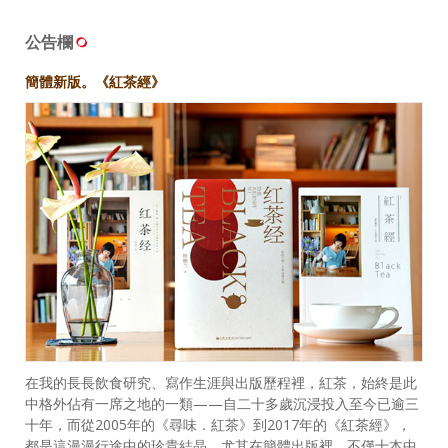
公告欄
簡體新版。《紅茶經》
在我的長長飲食研究、寫作生涯與出版歷程裡，紅茶，始終是此
中格外佔有一席之地的一類——自二十多歲沉浸投入至今已逾三
十年，而從2005年的《尋味．紅茶》到2017年的《紅茶經》，
都是這漫漫行途中的珍貴結晶。尤其在簡體出版裡，不僅十本中