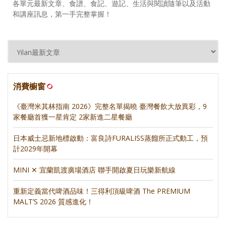
各單元最新文章、食譜、食記、遊記、生活與閱讀隨筆以及活動
和講座訊息，第一手完整掌握！
消費櫥窗
《臺灣米其林指南 2026》完整名單揭曉 臺灣餐飲大放異彩，9
家餐廳首獲一星肯定 2家新進二星餐廳
日本威士忌新地標啟動：富良詩FURALISS蒸餾所正式動工，預
計2029年開幕
MINI ✕ 宜蘭凱渡廣場酒店 聯手開啟夏日玩樂新航線
重新定義當代啤酒品味！三得利頂級啤酒 The PREMIUM
MALT’S 2026 質感進化！