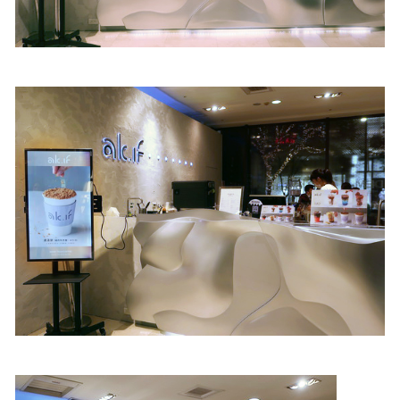
照相簿
影音區
創意出版服務
歷史區
關於Yilan
個人著作
活動實況記錄
媒體報導一覽
合作與代言
訂閱電子報