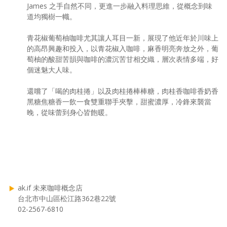
James 之手自然不同，更進一步融入料理思維，從概念到味
道均獨樹一幟。
青花椒葡萄柚咖啡尤其讓人耳目一新，展現了他近年於川味上
的高昂興趣和投入，以青花椒入咖啡，麻香明亮奔放之外，葡
萄柚的酸甜苦韻與咖啡的濃沉苦甘相交織，層次表情多端，好
個迷魅大人味。
還嚐了「喝的肉桂捲」以及肉桂捲棒棒糖，肉桂香咖啡香奶香
黑糖焦糖香一飲一食雙重聯手夾擊，甜蜜濃厚，冷鋒來襲當
晚，從味蕾到身心皆飽暖。
ak.if 未來咖啡概念店
台北市中山區松江路362巷22號
02-2567-6810