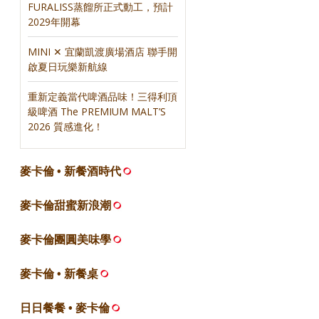
FURALISS蒸餾所正式動工，預計
2029年開幕
MINI ✕ 宜蘭凱渡廣場酒店 聯手開
啟夏日玩樂新航線
重新定義當代啤酒品味！三得利頂
級啤酒 The PREMIUM MALT’S
2026 質感進化！
麥卡倫 • 新餐酒時代
麥卡倫甜蜜新浪潮
麥卡倫團圓美味學
麥卡倫 • 新餐桌
日日餐餐 • 麥卡倫