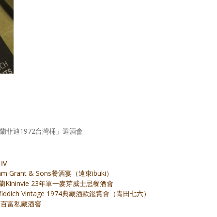
光 格蘭菲迪1972台灣桶」選酒會
 Ⅳ
iam Grant & Sons餐酒宴（遠東ibuki）
格蘭Kininvie 23年單一麥芽威士忌餐酒會
nfiddich Vintage 1974典藏酒款鑑賞會（青田七六）
台中 百富私藏酒窖