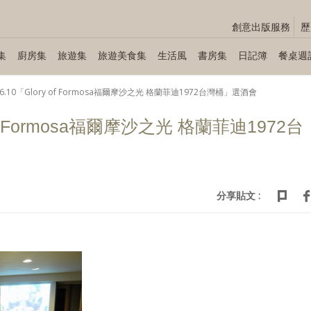
創意出版服務
歷
集
廚房集
旅遊集
旅遊美食集
生活風
書房集
日記簿
餐桌週
.06.10「Glory of Formosa福爾摩沙之光 格蘭菲迪1972台灣桶」選酒會
y of Formosa福爾摩沙之光 格蘭菲迪1972台
分享貼文 :