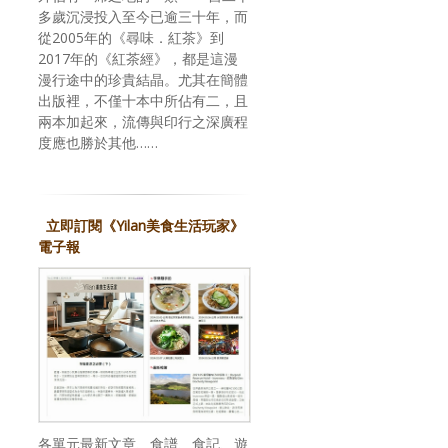
多歲沉浸投入至今已逾三十年，而
從2005年的《尋味．紅茶》到
2017年的《紅茶經》，都是這漫
漫行途中的珍貴結晶。尤其在簡體
出版裡，不僅十本中所佔有二，且
兩本加起來，流傳與印行之深廣程
度應也勝於其他……
立即訂閱《Yilan美食生活玩家》
電子報
各單元最新文章、食譜、食記、遊