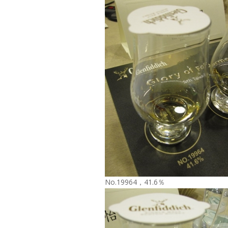
No.19964，41.6％