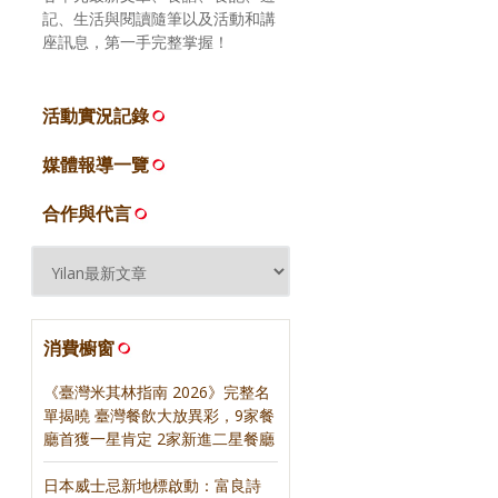
記、生活與閱讀隨筆以及活動和講
座訊息，第一手完整掌握！
活動實況記錄
媒體報導一覽
合作與代言
消費櫥窗
《臺灣米其林指南 2026》完整名
單揭曉 臺灣餐飲大放異彩，9家餐
廳首獲一星肯定 2家新進二星餐廳
日本威士忌新地標啟動：富良詩