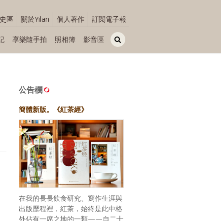
史區
關於Yilan
個人著作
訂閱電子報
記
享樂隨手拍
照相簿
影音區
公告欄
簡體新版。《紅茶經》
在我的長長飲食研究、寫作生涯與
出版歷程裡，紅茶，始終是此中格
外佔有一席之地的一類——自二十