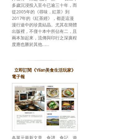
多歲沉浸投入至今已逾三十年，而
從2005年的《尋味．紅茶》到
2017年的《紅茶經》，都是這漫
漫行途中的珍貴結晶。尤其在簡體
出版裡，不僅十本中所佔有二，且
兩本加起來，流傳與印行之深廣程
度應也勝於其他……
立即訂閱《Yilan美食生活玩家》
電子報
各單元最新文章、食譜、食記、遊