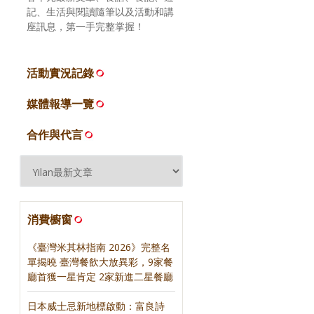
記、生活與閱讀隨筆以及活動和講
座訊息，第一手完整掌握！
活動實況記錄
媒體報導一覽
合作與代言
消費櫥窗
《臺灣米其林指南 2026》完整名
單揭曉 臺灣餐飲大放異彩，9家餐
廳首獲一星肯定 2家新進二星餐廳
日本威士忌新地標啟動：富良詩