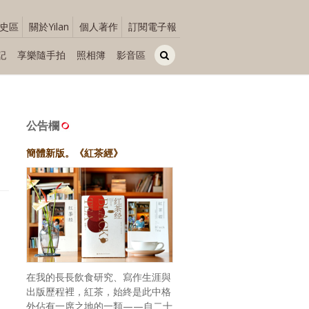
史區
關於Yilan
個人著作
訂閱電子報
記
享樂隨手拍
照相簿
影音區
公告欄
簡體新版。《紅茶經》
在我的長長飲食研究、寫作生涯與
出版歷程裡，紅茶，始終是此中格
外佔有一席之地的一類——自二十