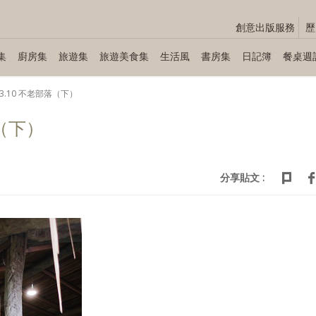
創意出版服務
歷
集
廚房集
旅遊集
旅遊美食集
生活風
書房集
日記簿
餐桌週
.03.10 不老部落（下）
落（下）
分享貼文 :