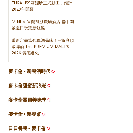
FURALISS蒸餾所正式動工，預計
2029年開幕
MINI ✕ 宜蘭凱渡廣場酒店 聯手開
啟夏日玩樂新航線
重新定義當代啤酒品味！三得利頂
級啤酒 The PREMIUM MALT’S
2026 質感進化！
麥卡倫 • 新餐酒時代
麥卡倫甜蜜新浪潮
麥卡倫團圓美味學
麥卡倫 • 新餐桌
日日餐餐 • 麥卡倫