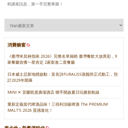
和講座訊息，第一手完整掌握！
消費櫥窗
《臺灣米其林指南 2026》完整名單揭曉 臺灣餐飲大放異彩，9
家餐廳首獲一星肯定 2家新進二星餐廳
日本威士忌新地標啟動：富良詩FURALISS蒸餾所正式動工，預
計2029年開幕
MINI ✕ 宜蘭凱渡廣場酒店 聯手開啟夏日玩樂新航線
重新定義當代啤酒品味！三得利頂級啤酒 The PREMIUM
MALT’S 2026 質感進化！