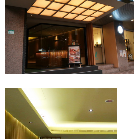
照相簿
影音區
創意出版服務
歷史區
關於Yilan
個人著作
活動實況記錄
媒體報導一覽
合作與代言
訂閱電子報