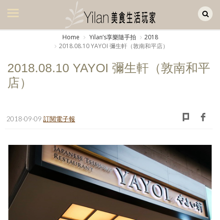
Yilan作品區
美食集
Home
Yilanʼs享樂隨手拍
2018
2018.08.10 YAYOI 彌生軒（敦南和平店）
美飲集
2018.08.10 YAYOI 彌生軒（敦南和平
廚房集
店）
旅遊集
旅遊美食集
2018-09-09
訂閱電子報
生活風
書房集
日記簿
餐桌週記
享樂隨手拍