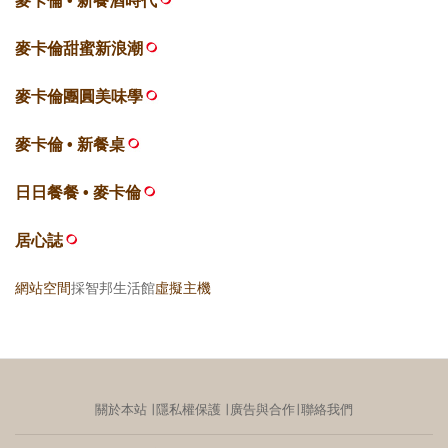
麥卡倫 • 新餐酒時代
麥卡倫甜蜜新浪潮
麥卡倫團圓美味學
麥卡倫 • 新餐桌
日日餐餐 • 麥卡倫
居心誌
網站空間
採智邦生活館
虛擬主機
關於本站
∣
隱私權保護
∣
廣告與合作
∣
聯絡我們