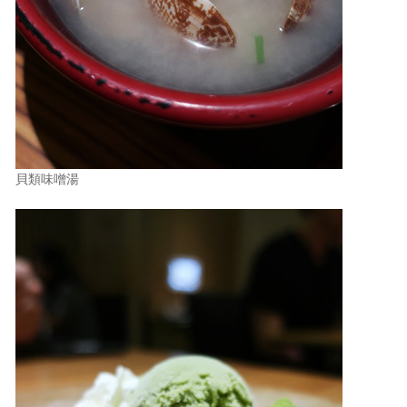
貝類味噌湯