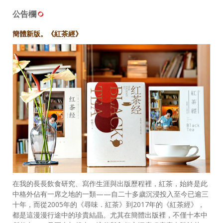
公告欄
簡體新版。《紅茶經》
在我的長長飲食研究、寫作生涯與出版歷程裡，紅茶，始終是此
中格外佔有一席之地的一類——自二十多歲沉浸投入至今已逾三
十年，而從2005年的《尋味．紅茶》到2017年的《紅茶經》，
都是這漫漫行途中的珍貴結晶。尤其在簡體出版裡，不僅十本中