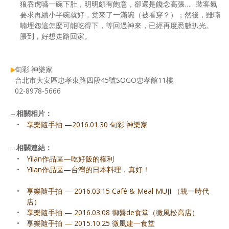
狼吞虎嚥一碗下肚，明明頗有飽意，卻還是饞念高張……裝客氣
要求再續小半碗就好，竟來了一滿碗（被看穿？）；然後，雖喃
喃埋怨這怎麼可能吃得下，等回過神來，已經再度悉數扒光。
脹到，好想走路回家。
旬彩 神樂家
台北市大安區忠孝東路四段45號SOGO忠孝館11樓
02-8978-5666
→
相關相片：
•
享樂隨手拍 —2016.01.30 旬彩 神樂家
→
相關連結：
•
Yilan作品區—吃好飯的權利
•
Yilan作品區—台灣的日本料理，真好！
•
享樂隨手拍 — 2016.03.15 Café & Meal MUJI （統一時代
店）
•
享樂隨手拍 — 2016.03.08 御盤de食堂（微風松高店）
•
享樂隨手拍 — 2015.10.25 微風建一食堂