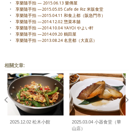
•
享樂隨手拍 — 2015.06.13 樂傳屋
•
享樂隨手拍 —2015.05.05 Cafe de Riz 米販食堂
•
享樂隨手拍 —2015.04.11 和食上都（阪急門市）
•
享樂隨手拍 —2014.12.02 惣菜本舖
•
享樂隨手拍 —2014.10.04 YAYOI やよい軒
•
享樂隨手拍 —2014.09.20 鶴田屋
•
享樂隨手拍 —2013.08.24 名意都（大直店）
相關文章:
2025.12.02 松木小館
2025.03.04 小器食堂（華
山店）