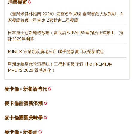
消費櫥窗
《臺灣米其林指南 2026》完整名單揭曉 臺灣餐飲大放異彩，9
家餐廳首獲一星肯定 2家新進二星餐廳
日本威士忌新地標啟動：富良詩FURALISS蒸餾所正式動工，預
計2029年開幕
MINI ✕ 宜蘭凱渡廣場酒店 聯手開啟夏日玩樂新航線
重新定義當代啤酒品味！三得利頂級啤酒 The PREMIUM
MALT’S 2026 質感進化！
麥卡倫 • 新餐酒時代
麥卡倫甜蜜新浪潮
麥卡倫團圓美味學
麥卡倫 • 新餐桌