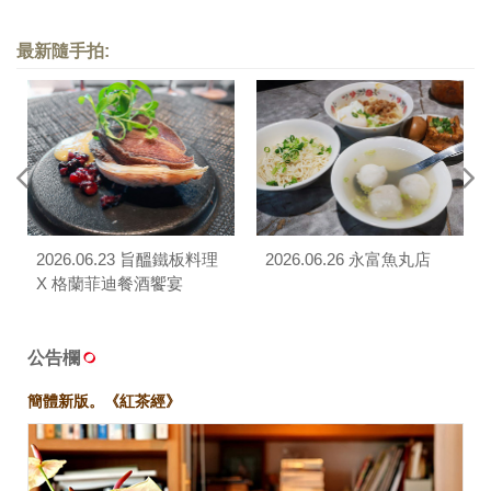
最新隨手拍:
2026.06.23 旨醞鐵板料理
2026.06.26 永富魚丸店
X 格蘭菲迪餐酒饗宴
公告欄
簡體新版。《紅茶經》