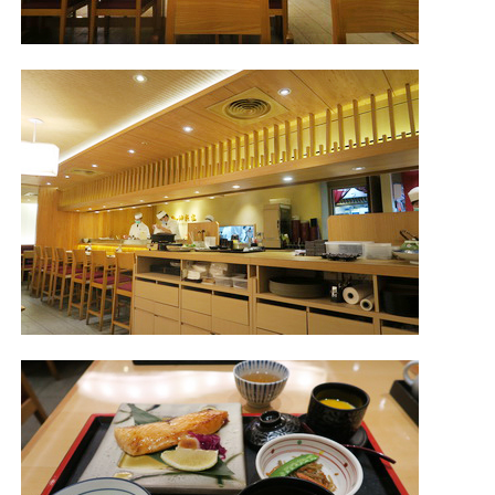
照相簿
影音區
創意出版服務
歷史區
關於Yilan
個人著作
活動實況記錄
媒體報導一覽
合作與代言
訂閱電子報