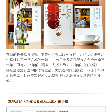
在我的長長飲食研究、寫作生涯與出版歷程裡，紅茶，始終是此
中格外佔有一席之地的一類——自二十多歲沉浸投入至今已逾三
十年，而從2005年的《尋味．紅茶》到2017年的《紅茶經》，
都是這漫漫行途中的珍貴結晶。尤其在簡體出版裡，不僅十本中
所佔有二，且兩本加起來，流傳與印行之深廣程度應也勝於其
他……
立即訂閱《Yilan美食生活玩家》電子報