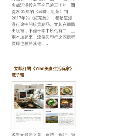
多歲沉浸投入至今已逾三十年，而
從2005年的《尋味．紅茶》到
2017年的《紅茶經》，都是這漫
漫行途中的珍貴結晶。尤其在簡體
出版裡，不僅十本中所佔有二，且
兩本加起來，流傳與印行之深廣程
度應也勝於其他……
立即訂閱《Yilan美食生活玩家》
電子報
各單元最新文章、食譜、食記、遊