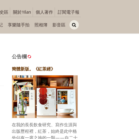
史區
關於Yilan
個人著作
訂閱電子報
記
享樂隨手拍
照相簿
影音區
公告欄
簡體新版。《紅茶經》
在我的長長飲食研究、寫作生涯與
出版歷程裡，紅茶，始終是此中格
外佔有一席之地的一類——自二十