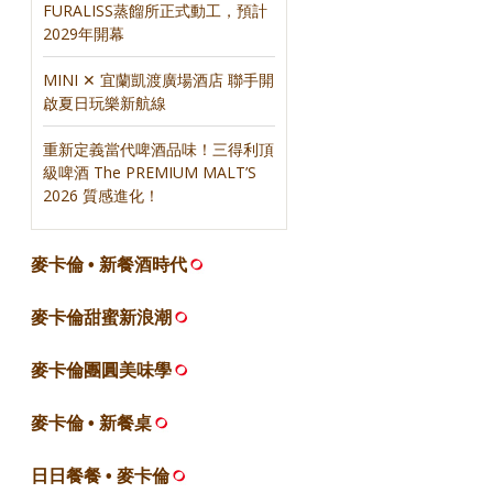
FURALISS蒸餾所正式動工，預計
2029年開幕
MINI ✕ 宜蘭凱渡廣場酒店 聯手開
啟夏日玩樂新航線
重新定義當代啤酒品味！三得利頂
級啤酒 The PREMIUM MALT’S
2026 質感進化！
麥卡倫 • 新餐酒時代
麥卡倫甜蜜新浪潮
麥卡倫團圓美味學
麥卡倫 • 新餐桌
日日餐餐 • 麥卡倫