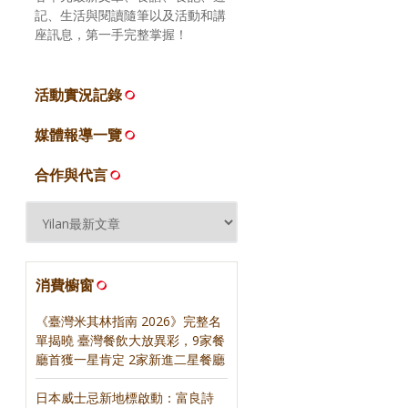
記、生活與閱讀隨筆以及活動和講
座訊息，第一手完整掌握！
活動實況記錄
媒體報導一覽
合作與代言
消費櫥窗
《臺灣米其林指南 2026》完整名
單揭曉 臺灣餐飲大放異彩，9家餐
廳首獲一星肯定 2家新進二星餐廳
日本威士忌新地標啟動：富良詩