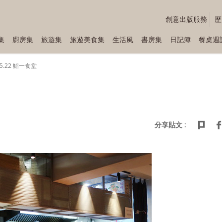
創意出版服務
歷
集
廚房集
旅遊集
旅遊美食集
生活風
書房集
日記簿
餐桌週
05.22 鮨一食堂
分享貼文 :