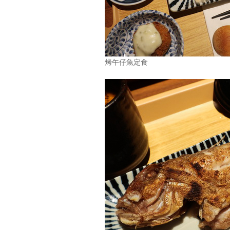
烤午仔魚定食