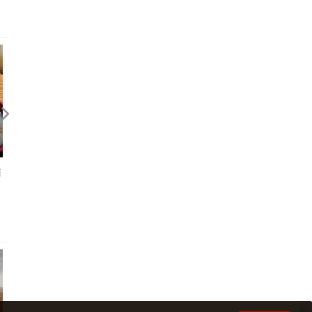
南
2018.02.27 御盤de食堂（微風松
高店）