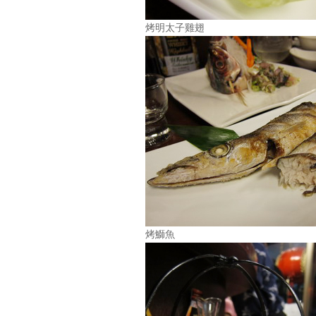
烤明太子雞翅
烤鰤魚