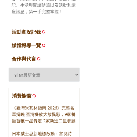
記、生活與閱讀隨筆以及活動和講
座訊息，第一手完整掌握！
活動實況記錄
媒體報導一覽
合作與代言
消費櫥窗
《臺灣米其林指南 2026》完整名
單揭曉 臺灣餐飲大放異彩，9家餐
廳首獲一星肯定 2家新進二星餐廳
日本威士忌新地標啟動：富良詩