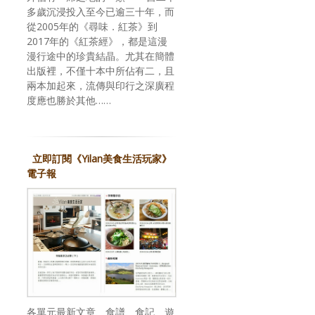
多歲沉浸投入至今已逾三十年，而
從2005年的《尋味．紅茶》到
2017年的《紅茶經》，都是這漫
漫行途中的珍貴結晶。尤其在簡體
出版裡，不僅十本中所佔有二，且
兩本加起來，流傳與印行之深廣程
度應也勝於其他……
立即訂閱《Yilan美食生活玩家》
電子報
各單元最新文章、食譜、食記、遊