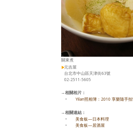
關東煮
元吉屋
台北市中山區天津街63號
02-2511-5605
→
相關相片：
•
Yilan照相簿：2010 享樂隨手
→
相關連結：
•
美食板—日本料理
•
美食板—居酒屋