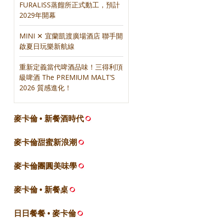
FURALISS蒸餾所正式動工，預計
2029年開幕
MINI ✕ 宜蘭凱渡廣場酒店 聯手開
啟夏日玩樂新航線
重新定義當代啤酒品味！三得利頂
級啤酒 The PREMIUM MALT’S
2026 質感進化！
麥卡倫 • 新餐酒時代
麥卡倫甜蜜新浪潮
麥卡倫團圓美味學
麥卡倫 • 新餐桌
日日餐餐 • 麥卡倫