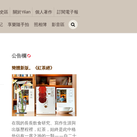
史區
關於Yilan
個人著作
訂閱電子報
記
享樂隨手拍
照相簿
影音區
公告欄
簡體新版。《紅茶經》
在我的長長飲食研究、寫作生涯與
出版歷程裡，紅茶，始終是此中格
外佔有一席之地的一類——自二十