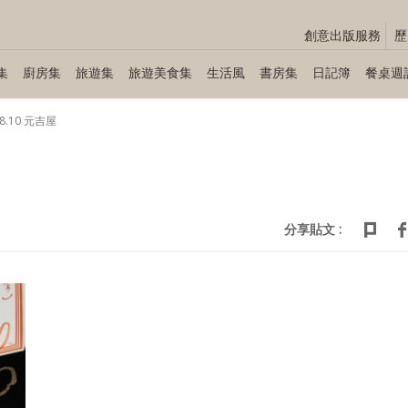
創意出版服務
歷
集
廚房集
旅遊集
旅遊美食集
生活風
書房集
日記簿
餐桌週
08.10 元吉屋
分享貼文 :